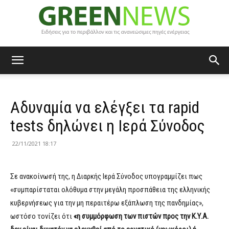
Green
Αδυναμία να ελέγξει τα rapid
News
tests δηλώνει η Ιερά Σύνοδος
22/11/2021 18:17
Σε ανακοίνωσή της, η Δι­αρ­κής Ι­ερά Σύ­νο­δος υπογραμμίζει πως
«συμπαρίσταται ολόθυμα στην μεγάλη προσπάθεια της ελληνικής
κυβερνήσεως για την μη περαιτέρω εξάπλωση της πανδημίας»,
ωστόσο τονίζει ότι
«η συμμόρφωση των πιστών προς την Κ.Υ.Α.