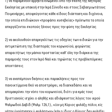
1) να παραμένουν άρρηκτα ενωμένοι υπό την σκέπη της Μητέρας
Εκκλησίας με υπακοή στην Ιερά Σύνοδο και στους Σεβασμιωτάτους
Ποιμενάρχες, αποφεύγοντας κάθε είδους διάσπαση και διχόνοια,
την οποία επιδιώκουν «προφάσει ευσεβείας» πρόσωπα τα οποία
απεργάζονται σκοπούς ξένους προς την φύση της Εκκλησίας.
2) να ακολουθούν απαρεγκλίτως τις οδηγίες των ειδικών για την
αντιμετώπιση της διασποράς του κορωνοϊού, φορώντας
απαραιτήτως την μάσκα προστασίας καθ’ όλη την διάρκεια της
παραμονής τους στον Ιερό Ναό και τηρώντας τις προβλεπόμενες
αποστάσεις.
3) να αναπέμπουν δεήσεις και παρακλήσεις προς τον
πανοικτίρμονα Θεό να αποστρέψει, να διασκεδάσει και να
απομακρύνει την νόσο του κορωνοϊού, διότι για εμάς τους
Χριστιανούς ισχύει ο αληθής και αδιάψευστος λόγος του ιερού
Ψαλμωδού Δαβίδ (Ψαλμ. 126,1):, «ἐὰν μὴ Κύριος φυλάξῃ πόλιν, εἰς
μάτην ἠγρύπνησεν ὁ φυλάσσων» (εάν ο ίδιος ο Κύριος δεν φυλάξει