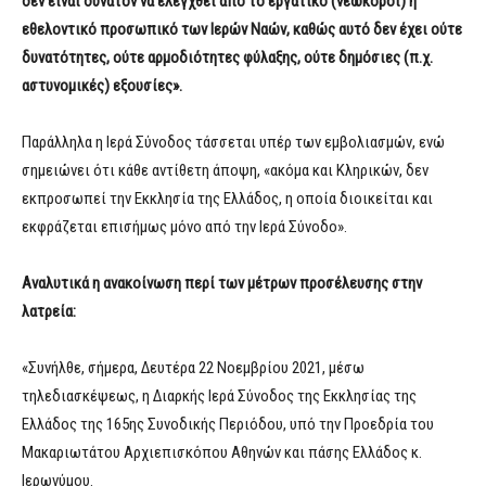
δεν είναι δυνατόν να ελεγχθεί από το εργατικό (νεωκόροι) ή
εθελοντικό προσωπικό των Ιερών Ναών, καθώς αυτό δεν έχει ούτε
δυνατότητες, ούτε αρμοδιότητες φύλαξης, ούτε δημόσιες (π.χ.
αστυνομικές) εξουσίες».
Παράλληλα η Ιερά Σύνοδος τάσσεται υπέρ των εμβολιασμών, ενώ
σημειώνει ότι κάθε αντίθετη άποψη, «ακόμα και Κληρικών, δεν
εκπροσωπεί την Εκκλησία της Ελλάδος, η οποία διοικείται και
εκφράζεται επισήμως μόνο από την Ιερά Σύνοδο».
Αναλυτικά η ανακοίνωση περί των μέτρων προσέλευσης στην
λατρεία:
«Συνήλθε, σήμερα, Δευτέρα 22 Νοεμβρίου 2021, μέσω
τηλεδιασκέψεως, η Διαρκής Ιερά Σύνοδος της Εκκλησίας της
Ελλάδος της 165ης Συνοδικής Περιόδου, υπό την Προεδρία του
Μακαριωτάτου Αρχιεπισκόπου Αθηνών και πάσης Ελλάδος κ.
Ιερωνύμου.