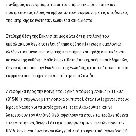
πανδημίας και συμπαρίσταται τόσο πρακτικά, όσο και ηθικά
προτρέποντας όλους να εμβολιαστούν σύμφωνα με τις υποδείξεις
της ιατρικής κοινότητας, ελεύθερα και αβίαστα.
Σταθερή θέση της Εκκλησίας μας είναι ότι η επιλογή του
εμβολιασμού δεν αποτελεί ζήτημα ορθής πίστεως ή ομολογίας,
αλλά αντικείμενο της ιατρικής επιστήμης και πράξη ατομικής και
κοινωνικής ευθύνης. Κάθε δε αντίθετη άποψη, ακόμα και Κληρικών,
δεν εκπροσωπεί την Εκκλησία της Ελλάδος, η οποία διοικείται και
εκφράζεται επισήμως μόνο από την Ιερά Σύνοδο.
Αναφορικά προς την Κοινή Υπουργική Απόφαση 72486/19.11.2021
(Β’ 5401), σύμφωνα με την οποία οι πιστοί, όταν εισέρχονται στους
Ιερούς Ναούς για να μετάσχουν σε Ιερές Ακολουθίες και να
λατρεύσουν τον Αληθινό Θεό, οφείλουν να έχουν τα προβλεπόμενα
πιστοποιητικά, θεωρεί ότι η συμμόρφωση των πιστών προς την
Κ.Υ.Α. δεν είναι δυνατόν να ελεγχθεί από το εργατικό (νεωκόροι) ή