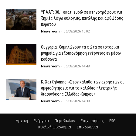
ΥΠΑΑΤ: 38,1 εκατ. ευρώ σε κτηνοτρόφους για
ζημιές λόγω ευλογιάς, πανώλης και αφθώδους
πυρετού
Newsroom
-
06/08/2026 15:02
Ουγγαρία: Χαμηλώνουν τα φώτα σε ιστορικά
μνημεία για εξοικονόμηση ενέργειας εν μέσω
καύσωνα
Newsroom
-
06/08/2026 14:48
Κ. Χατζηδάκης: «Στον κάλαθο των αχρήστων οι
αμφισβητήσεις για το καλώδιο ηλεκτρικής
διασύνδεσης Ελλάδας-Κύπρου»
Newsroom
-
06/08/2026 14:38
Αρχική
Ενέργεια
Περιβάλλον
Επιχειρήσεις
ESG
Κυκλική Οικονομία
Επικοινωνία