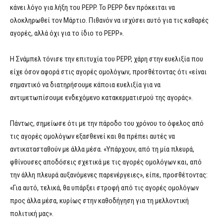
κάνει λόγο για λήξη του PEPP. Το PEPP δεν πρόκειται να
ολοκληρωθεί τον Μάρτιο. Πιθανόν να ισχύσει αυτό για τις καθαρές
αγορές, αλλά όχι για το ίδιο το PEPP».
Η Σνάμπελ τόνισε την επιτυχία του PEPP, χάρη στην ευελιξία που
είχε όσον αφορά στις αγορές ομολόγων, προσθέτοντας ότι «είναι
σημαντικό να διατηρήσουμε κάποια ευελιξία για να
αντιμετωπίσουμε ενδεχόμενο κατακερματισμού της αγοράς».
Πάντως, σημείωσε ότι με την πάροδο του χρόνου το όφελος από
τις αγορές ομολόγων εξασθενεί και θα πρέπει αυτές να
αντικατασταθούν με άλλα μέσα. «Υπάρχουν, από τη μία πλευρά,
φθίνουσες αποδόσεις σχετικά με τις αγορές ομολόγων και, από
την άλλη πλευρά αυξανόμενες παρενέργειες», είπε, προσθέτοντας:
«Για αυτό, τελικά, θα υπάρξει στροφή από τις αγορές ομολόγων
προς άλλα μέσα, κυρίως στην καθοδήγηση για τη μελλοντική
πολιτική μας».