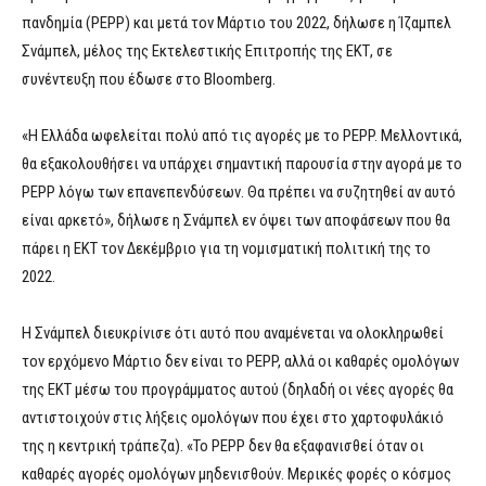
πανδημία (PEPP) και μετά τον Μάρτιο του 2022, δήλωσε η Ίζαμπελ
Σνάμπελ, μέλος της Εκτελεστικής Επιτροπής της ΕΚΤ, σε
συνέντευξη που έδωσε στο Bloomberg.
«Η Ελλάδα ωφελείται πολύ από τις αγορές με το PEPP. Μελλοντικά,
θα εξακολουθήσει να υπάρχει σημαντική παρουσία στην αγορά με το
PEPP λόγω των επανεπενδύσεων. Θα πρέπει να συζητηθεί αν αυτό
είναι αρκετό», δήλωσε η Σνάμπελ εν όψει των αποφάσεων που θα
πάρει η ΕΚΤ τον Δεκέμβριο για τη νομισματική πολιτική της το
2022.
Η Σνάμπελ διευκρίνισε ότι αυτό που αναμένεται να ολοκληρωθεί
τον ερχόμενο Μάρτιο δεν είναι το PEPP, αλλά οι καθαρές ομολόγων
της ΕΚΤ μέσω του προγράμματος αυτού (δηλαδή οι νέες αγορές θα
αντιστοιχούν στις λήξεις ομολόγων που έχει στο χαρτοφυλάκιό
της η κεντρική τράπεζα). «Το PEPP δεν θα εξαφανισθεί όταν οι
καθαρές αγορές ομολόγων μηδενισθούν. Μερικές φορές ο κόσμος