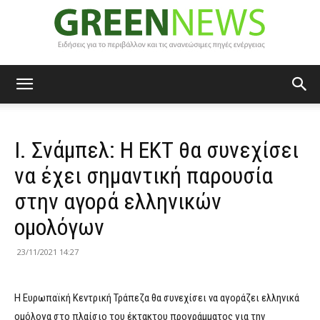
Green
Ι. Σνάμπελ: Η ΕΚΤ θα συνεχίσει
News
να έχει σημαντική παρουσία
στην αγορά ελληνικών
ομολόγων
23/11/2021 14:27
H Ευρωπαϊκή Κεντρική Τράπεζα θα συνεχίσει να αγοράζει ελληνικά
ομόλογα στο πλαίσιο του έκτακτου προγράμματος για την