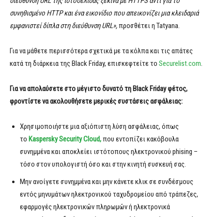
διεύθυνση URL της ιστοσελίδας ξεκινά με HTTPS αντί για το
συνηθισμένο HTTP και ένα εικονίδιο που απεικονίζει μια κλειδαριά
εμφανιστεί δίπλα στη διεύθυνση URL»,
προσθέτει η Tatyana.
Για να μάθετε περισσότερα σχετικά με τα κόλπα και τις απάτες
κατά τη διάρκεια της Black Friday, επισκεφτείτε το
Securelist.com
.
Για να απολαύσετε στο μέγιστο δυνατό τη
Black Friday
φέτος,
φροντίστε να ακολουθήσετε μερικές συστάσεις ασφάλειας:
Χρησιμοποιήστε μια αξιόπιστη λύση ασφάλειας, όπως
το
Kaspersky Security Cloud
,
που εντοπίζει κακόβουλα
συνημμένα και αποκλείει ιστότοπους ηλεκτρονικού phising –
τόσο στον υπολογιστή όσο και στην κινητή συσκευή σας.
Μην ανοίγετε συνημμένα και μην κάνετε κλικ σε συνδέσμους
εντός μηνυμάτων ηλεκτρονικού ταχυδρομείου από τράπεζες,
εφαρμογές ηλεκτρονικών πληρωμών ή ηλεκτρονικά