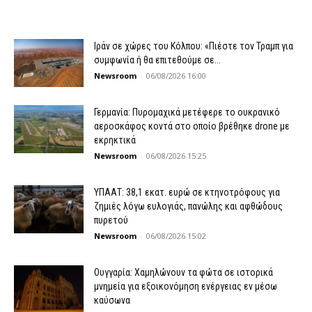
Ιράν σε χώρες του Κόλπου: «Πιέστε τον Τραμπ για
συμφωνία ή θα επιτεθούμε σε...
Newsroom
-
06/08/2026 16:00
Γερμανία: Πυρομαχικά μετέφερε το ουκρανικό
αεροσκάφος κοντά στο οποίο βρέθηκε drone με
εκρηκτικά
Newsroom
-
06/08/2026 15:25
ΥΠΑΑΤ: 38,1 εκατ. ευρώ σε κτηνοτρόφους για
ζημιές λόγω ευλογιάς, πανώλης και αφθώδους
πυρετού
Newsroom
-
06/08/2026 15:02
Ουγγαρία: Χαμηλώνουν τα φώτα σε ιστορικά
μνημεία για εξοικονόμηση ενέργειας εν μέσω
καύσωνα