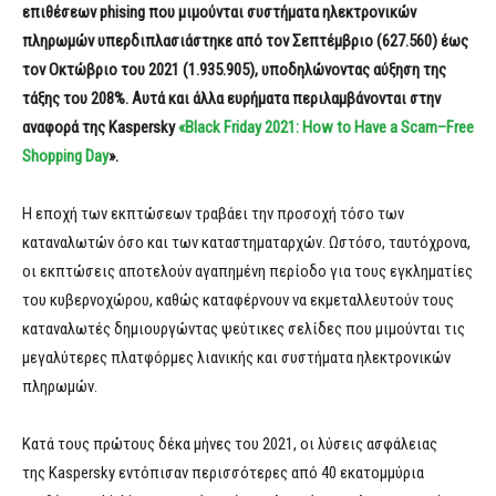
επιθέσεων
phising
που μιμούνται συστήματα ηλεκτρονικών
πληρωμών υπερδιπλασιάστηκε από τον Σεπτέμβριο (627.560) έως
τον Οκτώβριο του 2021 (1.935.905), υποδηλώνοντας αύξηση της
τάξης του 208%. Αυτά και άλλα ευρήματα περιλαμβάνονται στην
αναφορά της
Kaspersky
«
Black Friday
2021:
How to Have a Scam
–
Free
Shopping Day
».
Η εποχή των εκπτώσεων τραβάει την προσοχή τόσο των
καταναλωτών όσο και των καταστηματαρχών. Ωστόσο, ταυτόχρονα,
οι εκπτώσεις αποτελούν αγαπημένη περίοδο για τους εγκληματίες
του κυβερνοχώρου, καθώς καταφέρνουν να εκμεταλλευτούν τους
καταναλωτές δημιουργώντας ψεύτικες σελίδες που μιμούνται τις
μεγαλύτερες πλατφόρμες λιανικής και συστήματα ηλεκτρονικών
πληρωμών.
Κατά τους πρώτους δέκα μήνες του 2021, οι λύσεις ασφάλειας
της Kaspersky εντόπισαν περισσότερες από 40 εκατομμύρια