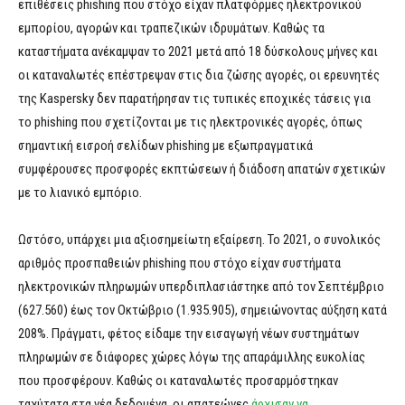
επιθέσεις phishing που στόχο είχαν πλατφόρμες ηλεκτρονικού
εμπορίου, αγορών και τραπεζικών ιδρυμάτων. Καθώς τα
καταστήματα ανέκαμψαν το 2021 μετά από 18 δύσκολους μήνες και
οι καταναλωτές επέστρεψαν στις δια ζώσης αγορές, οι ερευνητές
της Kaspersky δεν παρατήρησαν τις τυπικές εποχικές τάσεις για
το phishing που σχετίζονται με τις ηλεκτρονικές αγορές, όπως
σημαντική εισροή σελίδων phishing με εξωπραγματικά
συμφέρουσες προσφορές εκπτώσεων ή διάδοση απατών σχετικών
με το λιανικό εμπόριο.
Ωστόσο, υπάρχει μια αξιοσημείωτη εξαίρεση. Το 2021, ο συνολικός
αριθμός προσπαθειών phishing που στόχο είχαν συστήματα
ηλεκτρονικών πληρωμών υπερδιπλασιάστηκε από τον Σεπτέμβριο
(627.560) έως τον Οκτώβριο (1.935.905), σημειώνοντας αύξηση κατά
208%. Πράγματι, φέτος είδαμε την εισαγωγή νέων συστημάτων
πληρωμών σε διάφορες χώρες λόγω της απαράμιλλης ευκολίας
που προσφέρουν. Καθώς οι καταναλωτές προσαρμόστηκαν
ταχύτατα στα νέα δεδομένα, οι απατεώνες
άρχισαν να