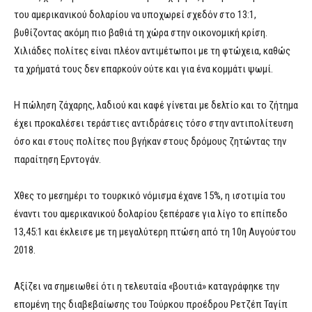
του αμερικανικού δολαρίου να υποχωρεί σχεδόν στο 13:1,
βυθίζοντας ακόμη πιο βαθιά τη χώρα στην οικονομική κρίση.
Χιλιάδες πολίτες είναι πλέον αντιμέτωποι με τη φτώχεια, καθώς
τα χρήματά τους δεν επαρκούν ούτε και για ένα κομμάτι ψωμί.
Η πώληση ζάχαρης, λαδιού και καφέ γίνεται με δελτίο και το ζήτημα
έχει προκαλέσει τεράστιες αντιδράσεις τόσο στην αντιπολίτευση
όσο και στους πολίτες που βγήκαν στους δρόμους ζητώντας την
παραίτηση Ερντογάν.
Χθες το μεσημέρι το τουρκικό νόμισμα έχανε 15%, η ισοτιμία του
έναντι του αμερικανικού δολαρίου ξεπέρασε για λίγο το επίπεδο
13,45:1 και έκλεισε με τη μεγαλύτερη πτώση από τη 10η Αυγούστου
2018.
Αξίζει να σημειωθεί ότι η τελευταία «βουτιά» καταγράφηκε την
επομένη της διαβεβαίωσης του Τούρκου προέδρου Ρετζέπ Ταγίπ