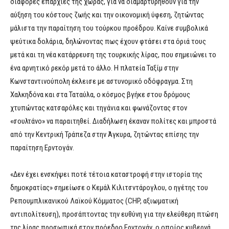
διάφορες επαρχίες της χώρας, για να διαμαρτυρηθούν για την
αύξηση του κόστους ζωής και την οικονομική ύφεση, ζητώντας
μάλιστα την παραίτηση του τούρκου προέδρου. Καίνε συμβολικά
ψεύτικα δολάρια, δηλώνοντας πως έχουν φτάσει στα όριά τους
μετά και τη νέα κατάρρευση της τουρκικής λίρας, που σημειώνει το
ένα αρνητικό ρεκόρ μετά το άλλο. Η πλατεία Ταξίμ στην
Κωνσταντινούπολη έκλεισε με αστυνομικό οδόφραγμα. Στη
Χαλκηδόνα και στα Ταταύλα, ο κόσμος βγήκε στου δρόμους
χτυπώντας κατσαρόλες και τηγάνια και φωνάζοντας στον
«σουλτάνο» να παραιτηθεί. Διαδήλωση έκαναν πολίτες και μπροστά
από την Κεντρική Τράπεζα στην Άγκυρα, ζητώντας επίσης την
παραίτηση Ερντογάν.
«Δεν έχει ενσκήψει ποτέ τέτοια καταστροφή στην ιστορία της
δημοκρατίας» σημείωσε ο Κεμάλ Κιλιτσντάρογλου, ο ηγέτης του
Ρεπουμπλικανικού Λαϊκού Κόμματος (CHP, αξιωματική
αντιπολίτευση), προσάπτοντας την ευθύνη για την ελεύθερη πτώση
της λίρας προσωπικά στον πρόεδρο Ερντογάν, ο οποίος κυβερνά