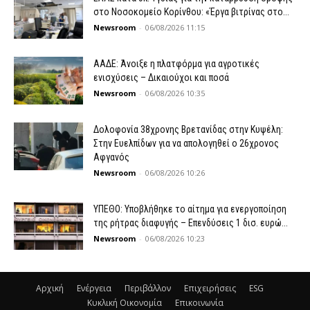
στο Νοσοκομείο Κορίνθου: «Έργα βιτρίνας στο...
Newsroom
-
06/08/2026 11:15
ΑΑΔΕ: Άνοιξε η πλατφόρμα για αγροτικές
ενισχύσεις – Δικαιούχοι και ποσά
Newsroom
-
06/08/2026 10:35
Δολοφονία 38χρονης Βρετανίδας στην Κυψέλη:
Στην Ευελπίδων για να απολογηθεί ο 26χρονος
Αφγανός
Newsroom
-
06/08/2026 10:26
ΥΠΕΘΟ: Υποβλήθηκε το αίτημα για ενεργοποίηση
της ρήτρας διαφυγής – Επενδύσεις 1 δισ. ευρώ...
Newsroom
-
06/08/2026 10:23
Αρχική
Ενέργεια
Περιβάλλον
Επιχειρήσεις
ESG
Κυκλική Οικονομία
Επικοινωνία