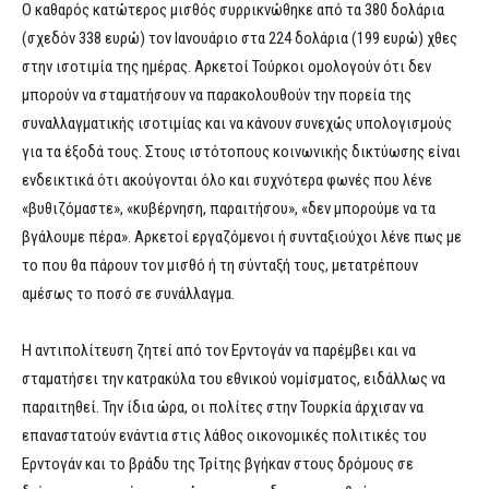
Ο καθαρός κατώτερος μισθός συρρικνώθηκε από τα 380 δολάρια
(σχεδόν 338 ευρώ) τον Ιανουάριο στα 224 δολάρια (199 ευρώ) χθες
στην ισοτιμία της ημέρας. Αρκετοί Τούρκοι ομολογούν ότι δεν
μπορούν να σταματήσουν να παρακολουθούν την πορεία της
συναλλαγματικής ισοτιμίας και να κάνουν συνεχώς υπολογισμούς
για τα έξοδά τους. Στους ιστότοπους κοινωνικής δικτύωσης είναι
ενδεικτικά ότι ακούγονται όλο και συχνότερα φωνές που λένε
«βυθιζόμαστε», «κυβέρνηση, παραιτήσου», «δεν μπορούμε να τα
βγάλουμε πέρα». Αρκετοί εργαζόμενοι ή συνταξιούχοι λένε πως με
το που θα πάρουν τον μισθό ή τη σύνταξή τους, μετατρέπουν
αμέσως το ποσό σε συνάλλαγμα.
Η αντιπολίτευση ζητεί από τον Ερντογάν να παρέμβει και να
σταματήσει την κατρακύλα του εθνικού νομίσματος, ειδάλλως να
παραιτηθεί. Την ίδια ώρα, οι πολίτες στην Τουρκία άρχισαν να
επαναστατούν ενάντια στις λάθος οικονομικές πολιτικές του
Ερντογάν και το βράδυ της Τρίτης βγήκαν στους δρόμους σε