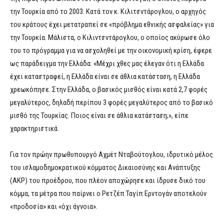
την Τουρκία από το 2003. Κατά τον κ. Κιλιτσντάρογλου, ο αρχηγός
του κράτους έχει μετατραπεί σε «πρόβλημα εθνικής ασφαλείας» για
την Τουρκία. Μάλιστα, ο Κιλιντσντάρογλου, ο οποίος ακύρωσε όλο
του το πρόγραμμα για να ασχοληθεί με την οικονομική κρίση, έφερε
ως παράδειγμα την Ελλάδα: «Μέχρι χθες μας έλεγαν ότι η Ελλάδα
έχει καταστραφεί, η Ελλάδα είναι σε άθλια κατάσταση, η Ελλάδα
χρεωκόπησε. Στην Ελλάδα, ο βασικός μισθός είναι κατά 2,7 φορές
μεγαλύτερος, δηλαδή περίπου 3 φορές μεγαλύτερος από το βασικό
μισθό της Τουρκίας. Ποιος είναι σε άθλια κατάσταση;», είπε
χαρακτηριστικά.
Για τον πρώην πρωθυπουργό Αχμέτ Νταβούτογλου, ιδρυτικό μέλος
του ισλαμοδημοκρατικού κόμματος Δικαιοσύνης και Ανάπτυξης
(AKP) του προέδρου, που πλέον αποχώρησε και ίδρυσε δικό του
κόμμα, τα μέτρα που παίρνει ο Ρετζέπ Ταγίπ Ερντογάν αποτελούν
«προδοσία» και «όχι άγνοια».