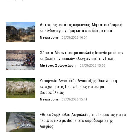
Αυτοψίες μετά τις πυρκαγιές: Μη κατοικήσιμα ή
επικίνδυνα για χρήση επτά στα δέκα κτίρια...
Newsroom
-
07/08/2026 16:04
Θέουτα: Με αντίμετρα απειλεί η Ισπανία μετά την
επιβολή συνοριακών ελέγχων από την Ιταλία
Μπέσσυ Σοφογιάννη
-
07/08/2026 15:55
Υπουργείο Αγροτικής Ανάπτυξης: Οικονομική
ενίσχυση στις Περιφέρειες για μέτρα
βιοασφάλειας
Newsroom
-
07/08/2026 15:41
Εθνικό Συμβούλιο Ασφαλείας της Γερμανίας για το
περιστατικό με drone στο αεροδρόμιο της
Λειψίας