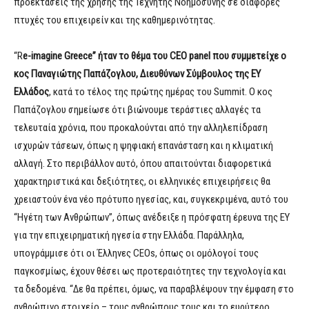
προεκτάσεις της χρήσης της Τεχνητής Νοημοσύνης σε διάφορες
πτυχές του επιχειρείν και της καθημερινότητας.
“R
e-imagine Greece” ήταν το θέμα του CEO panel που συμμετείχε ο
κος Παναγιώτης Παπάζογλου, Διευθύνων Σύμβουλος της EY
Ελλάδος
, κατά το τέλος της πρώτης ημέρας του Summit. Ο κος
Παπάζογλου σημείωσε ότι βιώνουμε τεράστιες αλλαγές τα
τελευταία χρόνια, που προκαλούνται από την αλληλεπίδραση
ισχυρών τάσεων, όπως η ψηφιακή επανάσταση και η κλιματική
αλλαγή. Στο περιβάλλον αυτό, όπου απαιτούνται διαφορετικά
χαρακτηριστικά και δεξιότητες, οι ελληνικές επιχειρήσεις θα
χρειαστούν ένα νέο πρότυπο ηγεσίας, και, συγκεκριμένα, αυτό του
“Ηγέτη των Ανθρώπων”, όπως ανέδειξε η πρόσφατη έρευνα της EY
για την επιχειρηματική ηγεσία στην Ελλάδα. Παράλληλα,
υπογράμμισε ότι οι Έλληνες CEOs, όπως οι ομόλογοί τους
παγκοσμίως, έχουν θέσει ως προτεραιότητες την τεχνολογία και
τα δεδομένα. “Δε θα πρέπει, όμως, να παραβλέψουν την έμφαση στο
ανθρώπινο στοιχείο – τους ανθρώπους τους και το ευρύτερο