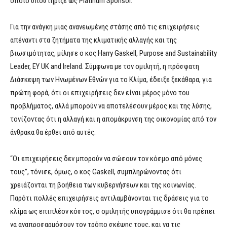
οποίο υποστήριξε ως Platinum Sponsor.
Για την ανάγκη μιας ανανεωμένης στάσης από τις επιχειρήσεις
απέναντι στα ζητήματα της κλιματικής αλλαγής και της
βιωσιμότητας, μίλησε ο κος Harry Gaskell, Purpose and Sustainability
Leader, EY UK and Ireland. Σύμφωνα με τον ομιλητή, η πρόσφατη
Διάσκεψη των Ηνωμένων Εθνών για το Κλίμα, έδειξε ξεκάθαρα, για
πρώτη φορά, ότι οι επιχειρήσεις δεν είναι μέρος μόνο του
προβλήματος, αλλά μπορούν να αποτελέσουν μέρος και της λύσης,
τονίζοντας ότι η αλλαγή και η απομάκρυνση της οικονομίας από τον
άνθρακα θα έρθει από αυτές.
“Οι επιχειρήσεις δεν μπορούν να σώσουν τον κόσμο από μόνες
τους”, τόνισε, όμως, ο κος Gaskell, συμπληρώνοντας ότι
χρειάζονται τη βοήθεια των κυβερνήσεων και της κοινωνίας.
Παρότι πολλές επιχειρήσεις αντιλαμβάνονται τις δράσεις για το
κλίμα ως επιπλέον κόστος, ο ομιλητής υπογράμμισε ότι θα πρέπει
να αναπροσαρμόσουν τον τρόπο σκέψης τους, και να τις