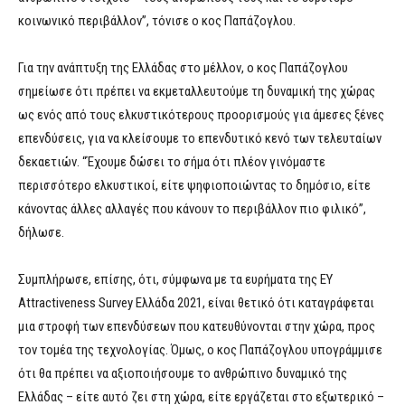
κοινωνικό περιβάλλον”, τόνισε ο κος Παπάζογλου.
Για την ανάπτυξη της Ελλάδας στο μέλλον, ο κος Παπάζογλου
σημείωσε ότι πρέπει να εκμεταλλευτούμε τη δυναμική της χώρας
ως ενός από τους ελκυστικότερους προορισμούς για άμεσες ξένες
επενδύσεις, για να κλείσουμε το επενδυτικό κενό των τελευταίων
δεκαετιών. “Έχουμε δώσει το σήμα ότι πλέον γινόμαστε
περισσότερο ελκυστικοί, είτε ψηφιοποιώντας το δημόσιο, είτε
κάνοντας άλλες αλλαγές που κάνουν το περιβάλλον πιο φιλικό”,
δήλωσε.
Συμπλήρωσε, επίσης, ότι, σύμφωνα με τα ευρήματα της EY
Attractiveness Survey Ελλάδα 2021, είναι θετικό ότι καταγράφεται
μια στροφή των επενδύσεων που κατευθύνονται στην χώρα, προς
τον τομέα της τεχνολογίας. Όμως, ο κος Παπάζογλου υπογράμμισε
ότι θα πρέπει να αξιοποιήσουμε το ανθρώπινο δυναμικό της
Ελλάδας – είτε αυτό ζει στη χώρα, είτε εργάζεται στο εξωτερικό –