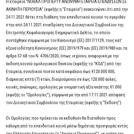
Η εταιρεία “ΝΟΒΑΛ ΠΡΟΠΕΡΤΥ ΑΝΩΝΥΜΗ ΕΤΑΙΡΕΙΑ ΕΠΕΝΔΥΣΕΩΝ ΣΕ
ΑΚΙΝΗΤΗ ΠΕΡΙΟΥΣΙΑ” (εφεξής η “Εταιρεία”) ανακοινώνει ότι από την
24.11.2021 θέτει στη διάθεση του επενδυτικού κοινού το εγκριθέν
στην από 24.11.2021 συνεδρίαση του Διοικητικού Συμβουλίου της
Επιτροπής Κεφαλαιαγοράς Ενημερωτικό Δελτίο, το οποίο
συντάχθηκε σύμφωνα με τον Κανονισμό (EE) 2017/1129, τους κατ’
εξουσιοδότηση Κανονισμούς (EE) 2019/979 και (ΕΕ) 2019/980 και τα
άρθρα 57-68 του Ν. 4706/2020, όπως ισχύουν, αναφορικά με την
έκδοση κοινού ομολογιακού δανείου (εφεξής το “ΚΟΔ”) από την
Εταιρεία, συνολικού ποσού κατά κεφάλαιο έως €120.000.000,
διάρκειας επτά (7) ετών, διαιρούμενου σε έως 120.000 άυλες,
κοινές, ανώνυμες, ομολογίες με ονομαστική αξία εκάστης €1.000
(εφεξής οι “Ομολογίες”), σύμφωνα με την από 17.11.2021 απόφαση
του Διοικητικού Συμβουλίου της Εταιρείας (εφεξής η “Έκδοση”).
Οι Ομολογίες που πρόκειται να εκδοθούν θα διατεθούν προς
κάλυψη από το επενδυτικό κοινό μέσω δημόσιας προσφοράς εντός
της Ελληνικής Επικράτειας (η “Δημόσια Προσφορά”), με χρήση της