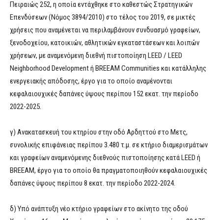
Πειραιώς 252, η οποία εντάχθηκε στο καθεστώς Στρατηγικών
Επενδύσεων (Νόμος 3894/2010) στο τέλος του 2019, σε μικτές
χρήσεις που αναμένεται να περιλαμβάνουν συνδυασμό γραφείων,
ξενοδοχείου, κατοικιών, αθλητικών εγκαταστάσεων και λοιπών
χρήσεων, με αναμενόμενη διεθνή πιστοποίηση LEED / LEED
Neighborhood Development ή BREEAM Communities και κατάλληλης
ενεργειακής απόδοσης, έργο για το οποίο αναμένονται
κεφαλαιουχικές δαπάνες ύψους περίπου 152 εκατ. την περίοδο
2022-2025.
γ) Ανακατασκευή του κτηρίου στην οδό Αρδηττού στο Μετς,
συνολικής επιφάνειας περίπου 3.480 τ.μ. σε κτήριο διαμερισμάτων
και γραφείων αναμενόμενης διεθνούς πιστοποίησης κατά LEED ή
BREEAM, έργο για το οποίο θα πραγματοποιηθούν κεφαλαιουχικές
δαπάνες ύψους περίπου 8 εκατ. την περίοδο 2022-2024.
δ) Υπό ανάπτυξη νέο κτήριο γραφείων στο ακίνητο της οδού