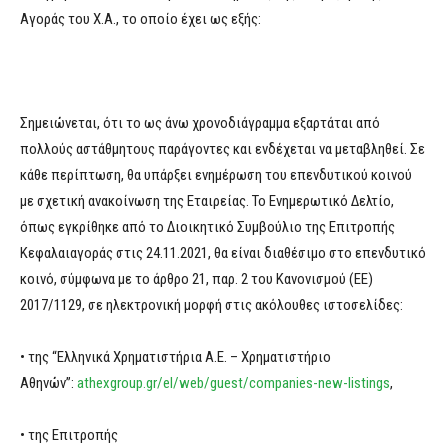
Αγοράς του Χ.Α., το οποίο έχει ως εξής:
Σημειώνεται, ότι το ως άνω χρονοδιάγραμμα εξαρτάται από
πολλούς αστάθμητους παράγοντες και ενδέχεται να μεταβληθεί. Σε
κάθε περίπτωση, θα υπάρξει ενημέρωση του επενδυτικού κοινού
με σχετική ανακοίνωση της Εταιρείας. Το Ενημερωτικό Δελτίο,
όπως εγκρίθηκε από το Διοικητικό Συμβούλιο της Επιτροπής
Κεφαλαιαγοράς στις 24.11.2021, θα είναι διαθέσιμο στο επενδυτικό
κοινό, σύμφωνα με το άρθρο 21, παρ. 2 του Κανονισμού (ΕΕ)
2017/1129, σε ηλεκτρονική μορφή στις ακόλουθες ιστοσελίδες:
• της “Ελληνικά Χρηματιστήρια Α.Ε. – Χρηματιστήριο
Αθηνών”:
athexgroup.gr/el/web/guest/companies-new-listings
,
• της Επιτροπής