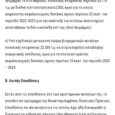
Χειμάρρας 16 στο Μαρούσι, συνολικής επιφάνειας περίπου 20.175
τ.μ. με διεθνή πιστοποίηση κατά LEED, έργο για το οποίο
αναμένονται κεφαλαιουχικές δαπάνες ύψους περίπου 22 εκατ. την
περίοδο 2022-2025 (για την ανάπτυξη του εν λόγω νέου κτηρίου
αποκτήθηκαν τα δύο οικόπεδα επί της οδού Χειμάρρας).
ε) Υπό σχεδιασμό μετατροπή πρώην βιομηχανικών ακινήτων
συνολικής επιφάνειας 22.200 τ.μ. σε κτίρια logistics κατάλληλης
ενεργειακής απόδοσης, έργα για τα οποία εκτιμώνται
κεφαλαιουχικές δαπάνες ύψους περίπου 10 εκατ. την περίοδο 2022
– 2024.
Β. Λοιπές Επενδύσεις
Εκτός από τις επενδύσεις επί των υφιστάμενων ακινήτων της, το
επενδυτικό πρόγραμμα της Noval περιλαμβάνει δυνητικές Πράσινες
Επενδύσεις σε νέα ακίνητα για τις οποίες έχει ήδη διενεργηθεί ή
διενεργείται ενδελεχής έλεγχος (due diligence) ή και συζητούνται