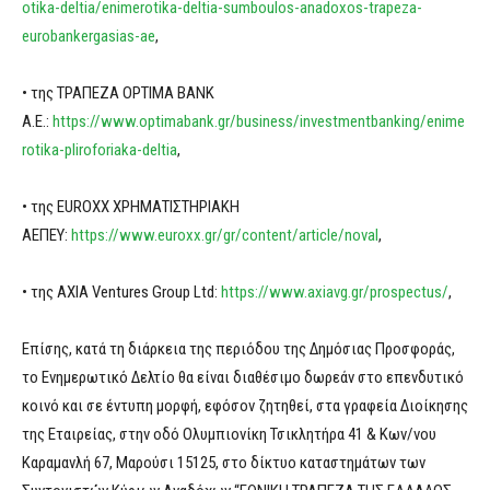
otika-deltia/enimerotika-deltia-sumboulos-anadoxos-trapeza-
eurobankergasias-ae
,
• της ΤΡΑΠΕΖΑ OPTIMA BANK
A.E.:
https://www.optimabank.gr/business/investmentbanking/enime
rotika-pliroforiaka-deltia
,
• της EUROXX ΧΡΗΜΑΤΙΣΤΗΡΙΑΚΗ
ΑΕΠΕΥ:
https://www.euroxx.gr/gr/content/article/noval
,
• της AXIA Ventures Group Ltd:
https://www.axiavg.gr/prospectus/
,
Επίσης, κατά τη διάρκεια της περιόδου της Δημόσιας Προσφοράς,
το Ενημερωτικό Δελτίο θα είναι διαθέσιμο δωρεάν στο επενδυτικό
κοινό και σε έντυπη μορφή, εφόσον ζητηθεί, στα γραφεία Διοίκησης
της Εταιρείας, στην οδό Ολυμπιονίκη Τσικλητήρα 41 & Κων/νου
Καραμανλή 67, Μαρούσι 15125, στο δίκτυο καταστημάτων των