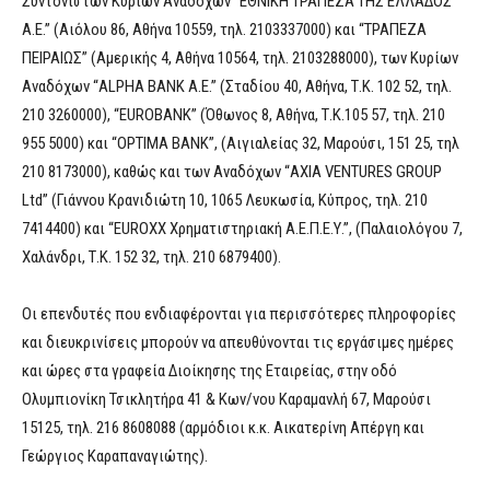
Συντονιστών Κύριων Αναδόχων “ΕΘΝΙΚΗ ΤΡΑΠΕΖΑ ΤΗΣ ΕΛΛΑΔΟΣ
Α.Ε.” (Αιόλου 86, Αθήνα 10559, τηλ. 2103337000) και “ΤΡΑΠΕΖΑ
ΠΕΙΡΑΙΩΣ” (Αμερικής 4, Αθήνα 10564, τηλ. 2103288000), των Κυρίων
Αναδόχων “ALPHA BANK A.E.” (Σταδίου 40, Αθήνα, Τ.Κ. 102 52, τηλ.
210 3260000), “EUROBANK” (Όθωνος 8, Αθήνα, Τ.Κ.105 57, τηλ. 210
955 5000) και “OPTIMA BANK”, (Αιγιαλείας 32, Μαρούσι, 151 25, τηλ
210 8173000), καθώς και των Αναδόχων “ΑΧΙΑ VENTURES GROUP
Ltd” (Γιάννου Κρανιδιώτη 10, 1065 Λευκωσία, Κύπρος, τηλ. 210
7414400) και “EUROXX Χρηματιστηριακή Α.Ε.Π.Ε.Υ.”, (Παλαιολόγου 7,
Χαλάνδρι, Τ.Κ. 152 32, τηλ. 210 6879400).
Οι επενδυτές που ενδιαφέρονται για περισσότερες πληροφορίες
και διευκρινίσεις μπορούν να απευθύνονται τις εργάσιμες ημέρες
και ώρες στα γραφεία Διοίκησης της Εταιρείας, στην οδό
Ολυμπιονίκη Τσικλητήρα 41 & Κων/νου Καραμανλή 67, Μαρούσι
15125, τηλ. 216 8608088 (αρμόδιοι κ.κ. Αικατερίνη Απέργη και
Γεώργιος Καραπαναγιώτης).