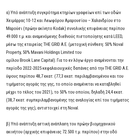
α) Υπό ανάπτυξη συγκρότημα κτηρίων γραφείων επί των οδών
Χειμάρρας 10-12 και Λεωφόρου Αμαρουσίου – Χαλανδρίου στο
Μαρούσι (πρώην ακίνητο Kodak) συνολικής επιφάνειας περίπου
49.000 τ.μ. και αναμενόμενης διεθνούς πιστοποίησης κατά LEED,
μέσω της εταιρείας THE GRID Α.Ε. (μετοχική σύνθεση: 50% Noval
Property, 50% Mavani Holdings Limited του
ομίλου Brook Lane Capital). Για το εν λόγω έργο αναμένονται την
περίοδο 2022-2025 κεφαλαιουχικές δαπάνες από την THE GRID Α.Ε.
ύψους περίπου 48,7 εκατ. (77,3 εκατ. περιλαμβανομένου και του
τιμήματος αγοράς της γης, το οποίο αναμένεται να καταβληθεί
μέχρι το τέλος του 2021), το 50% του οποίου, δηλαδή 24,4 εκατ.
(38,7 εκατ. συμπεριλαμβανομένης της αναλογίας επί του τιμήματος
αγοράς της γης), αντιστοιχεί στη Noval.
β) Υπό ανάπτυξη αστική ανάπλαση του πρώην βιομηχανικού
ακινήτου (αρχικής επιφάνειας 72.500 τ.μ. περίπου) στην οδό