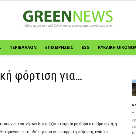
Α
ΠΕΡΙΒΆΛΛΟΝ
ΕΠΙΧΕΙΡΉΣΕΙΣ
ESG
ΚΥΚΛΙΚΉ ΟΙΚΟΝΟ
Green
κή φόρτιση για…
News
N
Πρ
κρ
ικών αυτοκινήτων δοκιμάζει εταιρεία με έδρα στη Βρετανία, η
ελ
θετημένους στο οδόστρωμα για ασύρματη φόρτιση, ενώ το
πυ