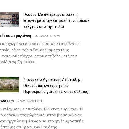
Θέουτα: Με αντίμετρα απειλεί η
Ισπανία μετά την επιβολή συνοριακών
ελέγχων από την Ιταλία
πέσσυ Σοφογιάννη
-
07/08/2026 15:55
 προχωρήσει άμεσα σε αντίποινα απείλησε η
πανία, εάν η Ιταλία δεν άρει άμεσα τους
νοριακούς ελέγχους που επέβαλε μετά την
φνίδια άφιξη 70.000...
Υπουργείο Αγροτικής Ανάπτυξης:
Οικονομική ενίσχυση στις
Περιφέρειες για μέτρα βιοασφάλειας
ewsroom
-
07/08/2026 15:41
ν ενίσχυση με επιπλέον 12,5 εκατ. ευρώ των 13
ριφερειών της χώρας για μέτρα βιοασφάλειας
ροανήγγειλε εμμέσως ο υφυπουργός Αγροτικής
άπτυξης και Τροφίμων Θανάσης...