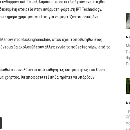
 ενθαρρυντικά. Τα μαξιλαράκια- φορτιστές έχουν αναπτυχθεί
δικευμένη εταιρεία στην ασύρματη φόρτιση IPT Technology,
υ σήμερα χρησιμοποιείται για να φορτίζονται ορισμένα
N
 Marlow στο Buckinghamshire, όπου έχει τοποθετηθεί ένας
Μ
σύντομα θα ακολουθήσουν άλλες εννέα τοποθεσίες γύρω από το
Πα
Φρ
Γε
ρωθεί και αναλύονται από καθηγητές και φοιτητές του Open
ους χρήστες, θα αποφασιστεί αν θα πρέπει να υπάρξουν
N
Τρ
δύ
Χα
με