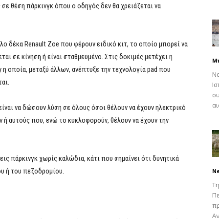
 σε θέση πάρκινγκ όπου ο οδηγός δεν θα χρειάζεται να
λο δέκα Renault Zoe που φέρουν ειδικό κιτ, το οποίο μπορεί να
αι σε κίνηση ή είναι σταθμευμένο. Στις δοκιμές μετέχει η
Μ
 η οποία, μεταξύ άλλων, ανέπτυξε την τεχνολογία pad που
Να
ται.
Ισ
συ
αι
ίναι να δώσουν λύση σε όλους όσοι θέλουν να έχουν ηλεκτρικό
ν ή αυτούς που, ενώ το κυκλοφορούν, θέλουν να έχουν την
εις πάρκινγκ χωρίς καλώδια, κάτι που σημαίνει ότι δυνητικά
ου ή του πεζοδρομίου.
N
Τη
Πε
π
Αν