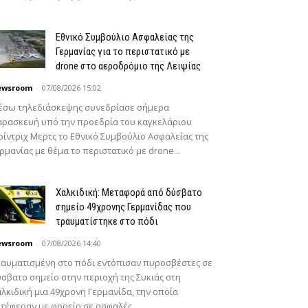
Εθνικό Συμβούλιο Ασφαλείας της
Γερμανίας για το περιστατικό με
drone στο αεροδρόμιο της Λειψίας
ewsroom
-
07/08/2026 15:02
έσω τηλεδιάσκεψης συνεδρίασε σήμερα
ρασκευή υπό την προεδρία του καγκελάριου
ίντριχ Μερτς το Εθνικό Συμβούλιο Ασφαλείας της
ρμανίας με θέμα το περιστατικό με drone...
Χαλκιδική: Μεταφορά από δύσβατο
σημείο 49χρονης Γερμανίδας που
τραυματίστηκε στο πόδι
ewsroom
-
07/08/2026 14:40
αυματισμένη στο πόδι εντόπισαν πυροσβέστες σε
σβατο σημείο στην περιοχή της Συκιάς στη
λκιδική μια 49χρονη Γερμανίδα, την οποία
τέφεραν με φορείο σε ασφαλές...