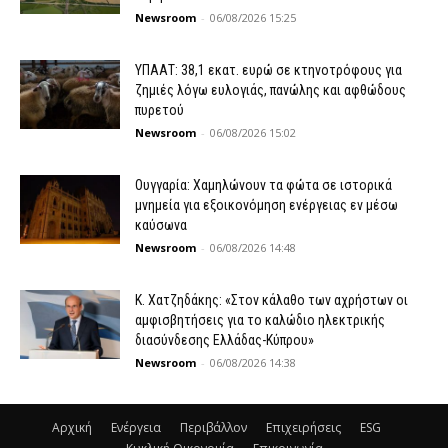
Newsroom
-
06/08/2026 15:25
ΥΠΑΑΤ: 38,1 εκατ. ευρώ σε κτηνοτρόφους για
ζημιές λόγω ευλογιάς, πανώλης και αφθώδους
πυρετού
Newsroom
-
06/08/2026 15:02
Ουγγαρία: Χαμηλώνουν τα φώτα σε ιστορικά
μνημεία για εξοικονόμηση ενέργειας εν μέσω
καύσωνα
Newsroom
-
06/08/2026 14:48
Κ. Χατζηδάκης: «Στον κάλαθο των αχρήστων οι
αμφισβητήσεις για το καλώδιο ηλεκτρικής
διασύνδεσης Ελλάδας-Κύπρου»
Newsroom
-
06/08/2026 14:38
Αρχική
Ενέργεια
Περιβάλλον
Επιχειρήσεις
ESG