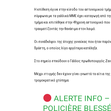
Η επίθεση έγινε στην είσοδο του αστυνομικού τμήμ
σύμφωνα με τα γαλλικά ΜΜΕ έχει καταγωγή από την
τμήμα και επιτέθηκε στην 49χρονη αστυνομικό που
τραυματίζοντάς την θανάσιμα στον λαιμό.
Οι συνάδελφοι της άτυχης γυναίκας που ήταν παρό
δράστη, ο οποίος λίγο αργότερα κατέληξε.
Στο σημείο σπεύδουν ο Γάλλος πρωθυπουργός Ζαν 
Μέχρι στιγμής δεν έχουν γίνει γνωστά τα αίτια της
τρομοκρατικό χτύπημα.
ALERTE INFO –
POLICIÈRE BLESS