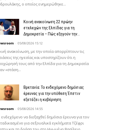
δρουλάκης, ο οποίος ενημερώθηκε...
Κοινή ανακοίνωση 22 πρώην
στελεχών της Ελπίδας για τη
Δημοκρατία – Πώς εξηγούν την...
ewsroom
-
05/08/2026 15:12
ινή ανακοίνωση, με την οποία απορρίπτουν τις
τιάσεις της ηγεσίας και υποστηρίζουν ότι η
οχώρησή τους από την Ελπίδα για τη Δημοκρατία
αν «στάση...
Βρετανία: Το ενδεχόμενο δημόσιας
έρευνας για την υπόθεση Έπστιν
εξετάζει η κυβέρνηση
ewsroom
-
05/08/2026 14:55
 ενδεχόμενο να διεξαχθεί δημόσια έρευνα για τον
ταδικασμένο για σεξουαλικά εγκλήματα Τζέφρι
στιν και τη δράση του στο Ηνωμένο Βασίλειο