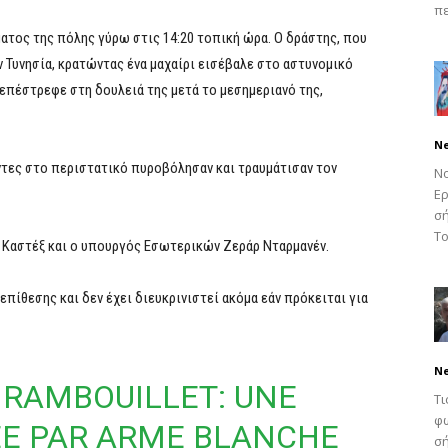
πε
ατος της πόλης γύρω στις 14:20 τοπική ώρα. Ο δράστης, που
 Τυνησία, κρατώντας ένα μαχαίρι εισέβαλε στο αστυνομικό
 επέστρεφε στη δουλειά της μετά το μεσημεριανό της,
N
ντες στο περιστατικό πυροβόλησαν και τραυμάτισαν τον
Νο
Ερ
σή
Το
Καστέξ και ο υπουργός Εσωτερικών Ζεράρ Νταρμανέν.
 επίθεσης και δεν έχει διευκρινιστεί ακόμα εάν πρόκειται για
N
 RAMBOUILLET: UNE
Τι
φω
ÉE PAR ARME BLANCHE
σή