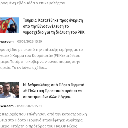
ρασμένη εβδομάδα ο επικεφαλής του...
Τουρκία: Κατατέθηκε προς έγκριση
από την Εθνοσυνέλευση το
νομοσχέδιο για τη διάλυση του PKK
ewsroom
-
05/08/2026 15:39
μοσχέδιο με σκοπό την επίτευξη ειρήνης με το
γατικό Κόμμα του Κουρδιστάν (PKK) κατέθεσε
μερα Τετάρτη ο κυβερνών συνασπισμός στην
υρκία. Το εν λόγω σχέδιο...
N. Ανδρουλάκης από Πόρτο Γερμενό:
«Η Πολιτική Προστασία πρέπει να
αποκτήσει ένα άλλο δόγμα»
ewsroom
-
05/08/2026 15:31
ς περιοχές που επλήγησαν από την καταστροφική
τιά στο Πόρτο Γερμενό επισκέφτηκε νωρίτερα
μερα Τετάρτη ο πρόεδρος του ΠΑΣΟΚ Νίκος