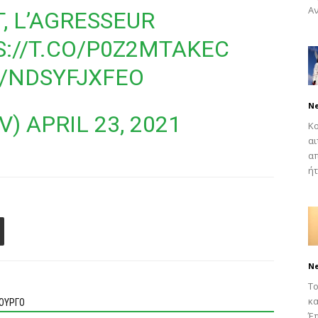
Αν
, L’AGRESSEUR
://T.CO/P0Z2MTAKEC
M/NDSYFJXFEO
N
V)
APRIL 23, 2021
Κο
αι
απ
ήτ
N
Το
κα
ΙΟΥΡΓΟ
Έπ