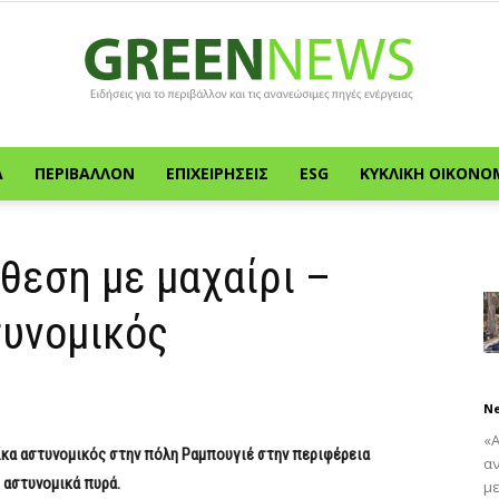
Α
ΠΕΡΙΒΆΛΛΟΝ
ΕΠΙΧΕΙΡΉΣΕΙΣ
ESG
ΚΥΚΛΙΚΉ ΟΙΚΟΝΟ
Green
ίθεση με μαχαίρι –
τυνομικός
News
N
«
αίκα αστυνομικός στην πόλη Ραμπουγιέ στην περιφέρεια
α
ό αστυνομικά πυρά.
με