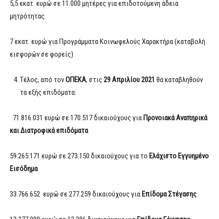
5,5 εκατ. ευρώ σε 11.000 μητέρες για επιδοτούμενη άδεια
μητρότητας.
7 εκατ. ευρώ για Προγράμματα Κοινωφελούς Χαρακτήρα (καταβολή
εισφορών σε φορείς)
Τέλος, από τον
ΟΠΕΚΑ
, στις
29 Απριλίου 2021
θα καταβληθούν
τα εξής επιδόματα:
71.816.031 ευρώ σε 170.517 δικαιούχους για
Προνοιακά Αναπηρικά
και Διατροφικά επιδόματα
59.265.171 ευρώ σε 273.150 δικαιούχους για το
Ελάχιστο Εγγυημένο
Εισόδημα
33.766.652 ευρώ σε 277.259 δικαιούχους για
Επίδομα Στέγασης