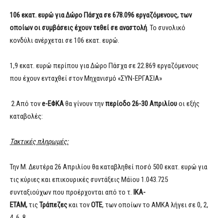
106 εκατ. ευρώ για Δώρο Πάσχα σε 678.096 εργαζόμενους, των
οποίων οι συμβάσεις έχουν τεθεί σε αναστολή
. Το συνολικό
κονδύλι ανέρχεται σε 106 εκατ. ευρώ.
1,9 εκατ. ευρώ περίπου για Δώρο Πάσχα σε 22.869 εργαζόμενους
που έχουν ενταχθεί στον Μηχανισμό «ΣΥΝ-ΕΡΓΑΣΙΑ»
2.Από τον
e
-ΕΦΚΑ
θα γίνουν την
περίοδο 26-30 Απριλίου
οι εξής
καταβολές:
Τακτικές πληρωμές:
Την Μ. Δευτέρα 26 Απριλίου θα καταβληθεί ποσό 500 εκατ. ευρώ για
τις κύριες και επικουρικές συντάξεις Μάϊου 1.043.725
συνταξιούχων που προέρχονται από το τ.
ΙΚΑ-
ΕΤΑΜ,
τις
Τράπεζες
και τον
ΟΤΕ
, των οποίων το ΑΜΚΑ λήγει σε 0, 2,
4, 6, 8.