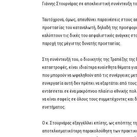
Γιάννης Στουρνάρας σε αποκλειστική συνέντευξη τ
Ταυτόχρονα, όμως, απευθύνει παραινέσεις στους α
προστασίας του καταναλωτή, δηλαδή της προσφορ
καλύπτουν τις δικές του ασφαλιστικές ανάγκες στ
παροχή της μέγιστης δυνατής προστασίας.
Στη συνέντευξή του, ο διοικητής της Τραπέζης της 
καταστροφές, είναι ιδιαίτερα ευαίσθητα θέματα γι
που μπορούν να ωφεληθούν από τις συνέργειες μετ
συνεργασία αυτή δεν πρέπει να εξαρτάται από του
εντάσσεται σε ένα μακρόπνοο πλαίσιο εθνικής πολι
να είναι σαφείς σε όλους τους συμμετέχοντες και δ
συστήματος.
Ο κ. Στουρνάρας εξαγγέλλει επίσης, ως επόπτης τη
αποτελεσματικότερη παρακολούθηση των πρακτικώ