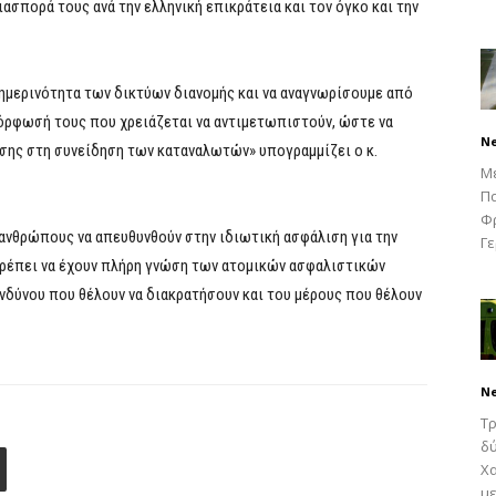
σπορά τους ανά την ελληνική επικράτεια και τον όγκο και την
θημερινότητα των δικτύων διανομής και να αναγνωρίσουμε από
μόρφωσή τους που χρειάζεται να αντιμετωπιστούν, ώστε να
N
ισης στη συνείδηση των καταναλωτών» υπογραμμίζει ο κ.
Μ
Πα
Φρ
 ανθρώπους να απευθυνθούν στην ιδιωτική ασφάλιση για την
Γε
πρέπει να έχουν πλήρη γνώση των ατομικών ασφαλιστικών
νδύνου που θέλουν να διακρατήσουν και του μέρους που θέλουν
N
Τρ
δύ
Χα
με