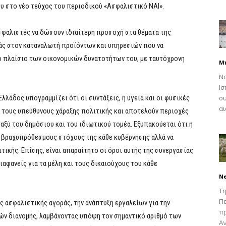
ου στο νέο τεύχος του περιοδικού «Ασφαλιστικό ΝΑΙ».
σφαλιστές να δώσουν ιδιαίτερη προσοχή στα θέματα της
άς στον καταναλωτή προϊόντων και υπηρεσιών που να
ο πλαίσιο των οικονομικών δυνατοτήτων του, με ταυτόχρονη
Μ
Να
Ισ
Ελλάδος υπογραμμίζει ότι οι συντάξεις, η υγεία και οι φυσικές
συ
αι
α τους υπεύθυνους χάραξης πολιτικής και αποτελούν περιοχές
αξύ του δημόσιου και του ιδιωτικού τομέα. Εξυπακούεται ότι η
ς βραχυπρόθεσμους στόχους της κάθε κυβέρνησης αλλά να
τικής. Επίσης, είναι απαραίτητο οι όροι αυτής της συνεργασίας
ιαφανείς για τα μέλη και τους δικαιούχους του κάθε
N
Τη
Πε
ς ασφαλιστικής αγοράς, την ανάπτυξη εργαλείων για την
π
ν διανομής, λαμβάνοντας υπόψη τον σημαντικό αριθμό των
Αν