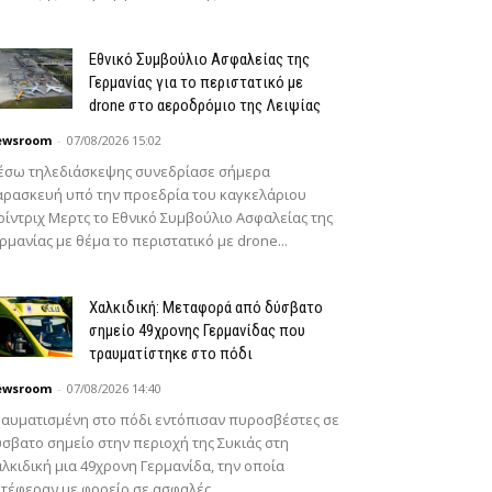
Εθνικό Συμβούλιο Ασφαλείας της
Γερμανίας για το περιστατικό με
drone στο αεροδρόμιο της Λειψίας
ewsroom
-
07/08/2026 15:02
έσω τηλεδιάσκεψης συνεδρίασε σήμερα
ρασκευή υπό την προεδρία του καγκελάριου
ίντριχ Μερτς το Εθνικό Συμβούλιο Ασφαλείας της
ρμανίας με θέμα το περιστατικό με drone...
Χαλκιδική: Μεταφορά από δύσβατο
σημείο 49χρονης Γερμανίδας που
τραυματίστηκε στο πόδι
ewsroom
-
07/08/2026 14:40
αυματισμένη στο πόδι εντόπισαν πυροσβέστες σε
σβατο σημείο στην περιοχή της Συκιάς στη
λκιδική μια 49χρονη Γερμανίδα, την οποία
τέφεραν με φορείο σε ασφαλές...