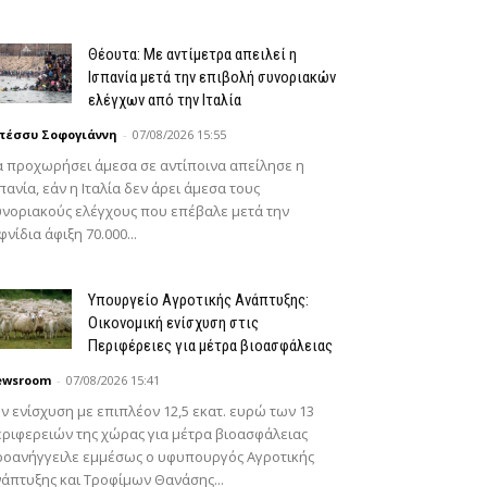
Θέουτα: Με αντίμετρα απειλεί η
Ισπανία μετά την επιβολή συνοριακών
ελέγχων από την Ιταλία
πέσσυ Σοφογιάννη
-
07/08/2026 15:55
 προχωρήσει άμεσα σε αντίποινα απείλησε η
πανία, εάν η Ιταλία δεν άρει άμεσα τους
νοριακούς ελέγχους που επέβαλε μετά την
φνίδια άφιξη 70.000...
Υπουργείο Αγροτικής Ανάπτυξης:
Οικονομική ενίσχυση στις
Περιφέρειες για μέτρα βιοασφάλειας
ewsroom
-
07/08/2026 15:41
ν ενίσχυση με επιπλέον 12,5 εκατ. ευρώ των 13
ριφερειών της χώρας για μέτρα βιοασφάλειας
ροανήγγειλε εμμέσως ο υφυπουργός Αγροτικής
άπτυξης και Τροφίμων Θανάσης...