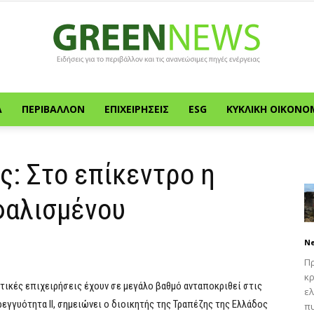
Α
ΠΕΡΙΒΆΛΛΟΝ
ΕΠΙΧΕΙΡΉΣΕΙΣ
ESG
ΚΥΚΛΙΚΉ ΟΙΚΟΝΟ
Green
ς: Στο επίκεντρο η
φαλισμένου
News
N
Πρ
κρ
στικές επιχειρήσεις έχουν σε μεγάλο βαθμό ανταποκριθεί στις
ελ
εγγυότητα ΙΙ, σημειώνει o διοικητής της Τραπέζης της Ελλάδος
πυ