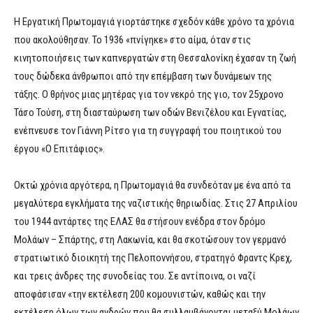
Η Εργατική Πρωτομαγιά γιορτάστηκε σχεδόν κάθε χρόνο τα χρόνια
που ακολούθησαν. Το 1936 «πνίγηκε» στο αίμα, όταν στις
κινητοποιήσεις των καπνεργατών στη Θεσσαλονίκη έχασαν τη ζωή
τους δώδεκα άνθρωποι από την επέμβαση των δυνάμεων της
τάξης. Ο θρήνος μιας μητέρας για τον νεκρό της γιο, τον 25χρονο
Τάσο Τούση, στη διασταύρωση των οδών Βενιζέλου και Εγνατίας,
ενέπνευσε τον Γιάννη Ρίτσο για τη συγγραφή του ποιητικού του
έργου «Ο Επιτάφιος».
Οκτώ χρόνια αργότερα, η Πρωτομαγιά θα συνδεόταν με ένα από τα
μεγαλύτερα εγκλήματα της ναζιστικής θηριωδίας. Στις 27 Απριλίου
του 1944 αντάρτες της ΕΛΑΣ θα στήσουν ενέδρα στον δρόμο
Μολάων – Σπάρτης, στη Λακωνία, και θα σκοτώσουν τον γερμανό
στρατιωτικό διοικητή της Πελοποννήσου, στρατηγό Φραντς Κρεχ,
και τρεις άνδρες της συνοδείας του. Σε αντίποινα, οι ναζί
αποφάσισαν «την εκτέλεση 200 κομουνιστών, καθώς και την
εκτέλεση όλων των ανδρών που θα συλλαμβάνονται μεταξύ Μολάων