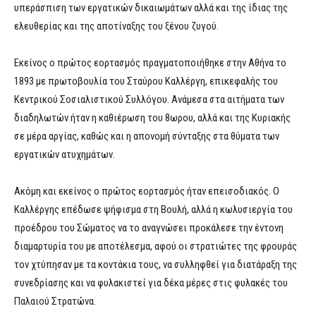
υπεράσπιση των εργατικών δικαιωμάτων αλλά και της ίδιας της
ελευθερίας και της αποτίναξης του ξένου ζυγού.
Εκείνος ο πρώτος εορτασμός πραγματοποιήθηκε στην Αθήνα το
1893 με πρωτοβουλία του Σταύρου Καλλέργη, επικεφαλής του
Κεντρικού Σοσιαλιστικού Συλλόγου. Ανάμεσα στα αιτήματα των
διαδηλωτών ήταν η καθιέρωση του 8ωρου, αλλά και της Κυριακής
σε μέρα αργίας, καθώς και η απονομή σύνταξης στα θύματα των
εργατικών ατυχημάτων.
Ακόμη και εκείνος ο πρώτος εορτασμός ήταν επεισοδιακός. Ο
Καλλέργης επέδωσε ψήφισμα στη Βουλή, αλλά η κωλυσιεργία του
προέδρου του Σώματος να το αναγνώσει προκάλεσε την έντονη
διαμαρτυρία του με αποτέλεσμα, αφού οι στρατιώτες της φρουράς
τον χτύπησαν με τα κοντάκια τους, να συλληφθεί για διατάραξη της
συνεδρίασης και να φυλακιστεί για δέκα μέρες στις φυλακές του
Παλαιού Στρατώνα.