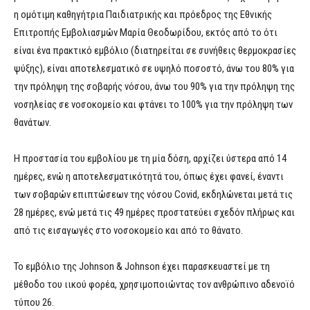
η ομότιμη καθηγήτρια Παιδιατρικής και πρόεδρος της Εθνικής
Επιτροπής Εμβολιασμών Μαρία Θεοδωρίδου, εκτός από το ότι
είναι ένα πρακτικό εμβόλιο (διατηρείται σε συνήθεις θερμοκρασίες
ψύξης), είναι αποτελεσματικό σε υψηλό ποσοστό, άνω του 80% για
την πρόληψη της σοβαρής νόσου, άνω του 90% για την πρόληψη της
νοσηλείας σε νοσοκομείο και φτάνει το 100% για την πρόληψη των
θανάτων.
Η προστασία του εμβολίου με τη μία δόση, αρχίζει ύστερα από 14
ημέρες, ενώ η αποτελεσματικότητά του, όπως έχει φανεί, έναντι
των σοβαρών επιπτώσεων της νόσου Covid, εκδηλώνεται μετά τις
28 ημέρες, ενώ μετά τις 49 ημέρες προστατεύει σχεδόν πλήρως και
από τις εισαγωγές στο νοσοκομείο και από το θάνατο.
Το εμβόλιο της Johnson & Johnson έχει παρασκευαστεί με τη
μέθοδο του ιικού φορέα, χρησιμοποιώντας τον ανθρώπινο αδενοϊό
τύπου 26.