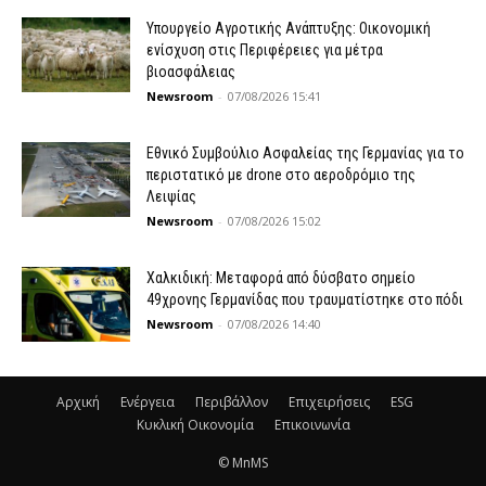
Υπουργείο Αγροτικής Ανάπτυξης: Οικονομική
ενίσχυση στις Περιφέρειες για μέτρα
βιοασφάλειας
Newsroom
-
07/08/2026 15:41
Εθνικό Συμβούλιο Ασφαλείας της Γερμανίας για το
περιστατικό με drone στο αεροδρόμιο της
Λειψίας
Newsroom
-
07/08/2026 15:02
Χαλκιδική: Μεταφορά από δύσβατο σημείο
49χρονης Γερμανίδας που τραυματίστηκε στο πόδι
Newsroom
-
07/08/2026 14:40
Αρχική
Ενέργεια
Περιβάλλον
Επιχειρήσεις
ESG
Κυκλική Οικονομία
Επικοινωνία
© MnMS