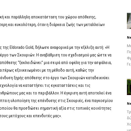
ρκή και παράλληλη αποκατάσταση του χώρου απόθεσης,
ερη και ευκολότερη, όταν η διάρκεια ζωής των μεταλλείων
N
Μ
 της Eldorado Gold, δήλωσε αναφορικά με την εξέλιξη αυτή: «Η
Πα
 έργο των Σκουριών. Η αναβάθμιση του σχεδιασμού μας ώστε να
Φρ
απόθεσης “ξεκλειδώνει” μια σειρά από οφέλη για την ασφάλεια,
Γε
αιτέρως εξοικειωμένοι με τη μέθοδο αυτή, καθώς την
πένδυση ξηρής απόθεσης στο έργο των Σκουριών καταδεικνύει
εχνολογία να καταστήσει τις εγκαταστάσεις και τις
νθρώπους μας και το περιβάλλον. Η έγκριση αυτή αποτελεί ένα
πτα η υλοποίηση της επένδυσης στις Σκουριές, ένα παγκοσμίου
N
 οποίου θα προσδώσει σημαντική αξία στις τοπικές κοινότητες
Τρ
στους μετόχους και επενδυτές μας».
δύ
Χα
με