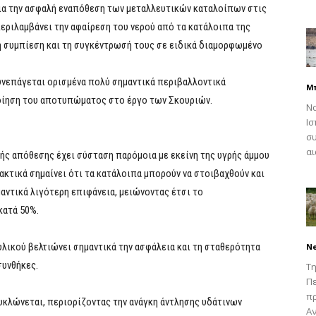
ια την ασφαλή εναπόθεση των μεταλλευτικών καταλοίπων στις
εριλαμβάνει την αφαίρεση του νερού από τα κατάλοιπα της
η συμπίεση και τη συγκέντρωσή τους σε ειδικά διαμορφωμένο
νεπάγεται ορισμένα πολύ σημαντικά περιβαλλοντικά
Μ
οίηση του αποτυπώματος στο έργο των Σκουριών.
Να
Ισ
συ
αι
ρής απόθεσης έχει σύσταση παρόμοια με εκείνη της υγρής άμμου
ρακτικά σημαίνει ότι τα κατάλοιπα μπορούν να στοιβαχθούν και
αντικά λιγότερη επιφάνεια, μειώνοντας έτσι το
ατά 50%.
υλικού βελτιώνει σημαντικά την ασφάλεια και τη σταθερότητα
N
συνθήκες.
Τη
Πε
π
κυκλώνεται, περιορίζοντας την ανάγκη άντλησης υδάτινων
Αν