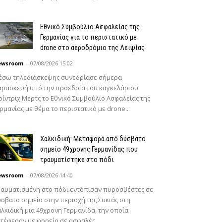
Εθνικό Συμβούλιο Ασφαλείας της
Γερμανίας για το περιστατικό με
drone στο αεροδρόμιο της Λειψίας
ewsroom
-
07/08/2026 15:02
έσω τηλεδιάσκεψης συνεδρίασε σήμερα
ρασκευή υπό την προεδρία του καγκελάριου
ίντριχ Μερτς το Εθνικό Συμβούλιο Ασφαλείας της
ρμανίας με θέμα το περιστατικό με drone...
Χαλκιδική: Μεταφορά από δύσβατο
σημείο 49χρονης Γερμανίδας που
τραυματίστηκε στο πόδι
ewsroom
-
07/08/2026 14:40
αυματισμένη στο πόδι εντόπισαν πυροσβέστες σε
σβατο σημείο στην περιοχή της Συκιάς στη
λκιδική μια 49χρονη Γερμανίδα, την οποία
τέφεραν με φορείο σε ασφαλές...