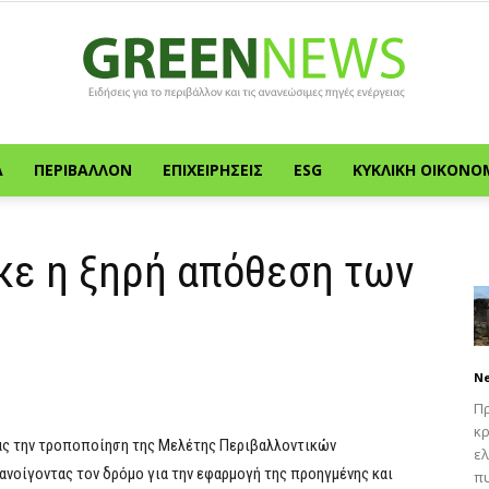
Α
ΠΕΡΙΒΆΛΛΟΝ
ΕΠΙΧΕΙΡΉΣΕΙΣ
ESG
ΚΥΚΛΙΚΉ ΟΙΚΟΝΟ
Green
κε η ξηρή απόθεση των
News
N
Πρ
κρ
ιας την τροποποίηση της Μελέτης Περιβαλλοντικών
ελ
νοίγοντας τον δρόμο για την εφαρμογή της προηγμένης και
πυ