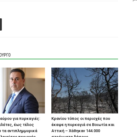
ΙΟΥΡΓΟ
αύρου για πυρκαγιές:
Κρανίου τόπος οι περιοχές που
ελέτες, έως τέλος
έκαψε η πυρκαγιά σε Βοιωτία και
 τα αντιπλημμυρικά
Αττική – Χάθηκαν 144.000
πληγείσες περιοχές
στρέμματα δάσους