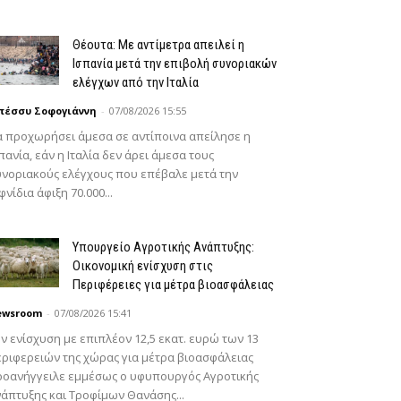
Θέουτα: Με αντίμετρα απειλεί η
Ισπανία μετά την επιβολή συνοριακών
ελέγχων από την Ιταλία
πέσσυ Σοφογιάννη
-
07/08/2026 15:55
 προχωρήσει άμεσα σε αντίποινα απείλησε η
πανία, εάν η Ιταλία δεν άρει άμεσα τους
νοριακούς ελέγχους που επέβαλε μετά την
φνίδια άφιξη 70.000...
Υπουργείο Αγροτικής Ανάπτυξης:
Οικονομική ενίσχυση στις
Περιφέρειες για μέτρα βιοασφάλειας
ewsroom
-
07/08/2026 15:41
ν ενίσχυση με επιπλέον 12,5 εκατ. ευρώ των 13
ριφερειών της χώρας για μέτρα βιοασφάλειας
ροανήγγειλε εμμέσως ο υφυπουργός Αγροτικής
άπτυξης και Τροφίμων Θανάσης...