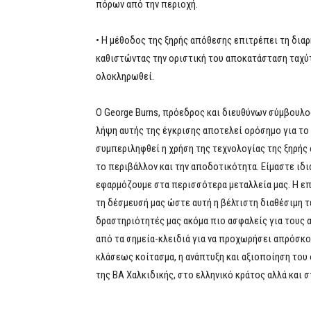
πόρων από την περιοχή.
• Η μέθοδος της ξηρής απόθεσης επιτρέπει τη δια
καθιστώντας την οριστική του αποκατάσταση ταχύτ
ολοκληρωθεί.
Ο George Burns, πρόεδρος και διευθύνων σύμβουλος
λήψη αυτής της έγκρισης αποτελεί ορόσημο για το
συμπεριληφθεί η χρήση της τεχνολογίας της ξηρής 
το περιβάλλον και την αποδοτικότητα. Είμαστε ιδι
εφαρμόζουμε στα περισσότερα μεταλλεία μας. Η ε
τη δέσμευσή μας ώστε αυτή η βέλτιστη διαθέσιμη τ
δραστηριότητές μας ακόμα πιο ασφαλείς για τους α
από τα σημεία-κλειδιά για να προχωρήσει απρόσκο
κλάσεως κοίτασμα, η ανάπτυξη και αξιοποίηση του
της ΒΑ Χαλκιδικής, στο ελληνικό κράτος αλλά και 