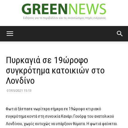
Green
Πυρκαγιά σε 19ώροφο
News
συγκρότημα κατοικιών στο
Λονδίνο
07/05/2021 15:13
Φωτιά ξέσπασε νωρίτερα σήμερα σε 19ώροφο κτιριακό
συγκρότημα κοντά στη συνοικία Κανάρι Γουόρφ του ανατολικού
Λονδίνου, χωρίς ευτυχώς να υπάρξουν θύματα. Η φωτιά φαίνεται