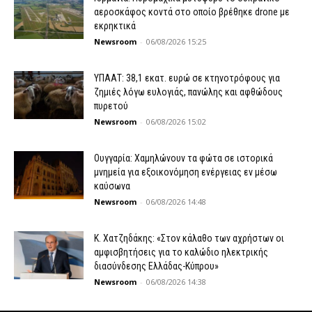
αεροσκάφος κοντά στο οποίο βρέθηκε drone με
εκρηκτικά
Newsroom
-
06/08/2026 15:25
ΥΠΑΑΤ: 38,1 εκατ. ευρώ σε κτηνοτρόφους για
ζημιές λόγω ευλογιάς, πανώλης και αφθώδους
πυρετού
Newsroom
-
06/08/2026 15:02
Ουγγαρία: Χαμηλώνουν τα φώτα σε ιστορικά
μνημεία για εξοικονόμηση ενέργειας εν μέσω
καύσωνα
Newsroom
-
06/08/2026 14:48
Κ. Χατζηδάκης: «Στον κάλαθο των αχρήστων οι
αμφισβητήσεις για το καλώδιο ηλεκτρικής
διασύνδεσης Ελλάδας-Κύπρου»
Newsroom
-
06/08/2026 14:38