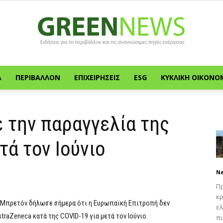
Α
ΠΕΡΙΒΆΛΛΟΝ
ΕΠΙΧΕΙΡΉΣΕΙΣ
ESG
ΚΥΚΛΙΚΉ ΟΙΚΟΝΟ
Green
 την παραγγελία της
τά τον Ιούνιο
News
N
Πρ
κρ
 Μπρετόν δήλωσε σήμερα ότι η Ευρωπαϊκή Επιτροπή δεν
ελ
traZeneca κατά της COVID-19 για μετά τον Ιούνιο.
πυ