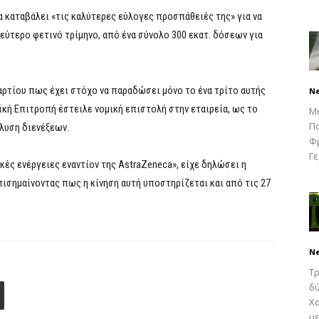
να καταβάλει «τις καλύτερες εύλογες προσπάθειές της» για να
εύτερο φετινό τρίμηνο, από ένα σύνολο 300 εκατ. δόσεων για
αρτίου πως έχει στόχο να παραδώσει μόνο το ένα τρίτο αυτής
N
κή Επιτροπή έστειλε νομική επιστολή στην εταιρεία, ως το
Μ
Πα
ίλυση διενέξεων.
Φρ
Γε
ές ενέργειες εναντίον της AstraZeneca», είχε δηλώσει η
ισημαίνοντας πως η κίνηση αυτή υποστηρίζεται και από τις 27
N
Τρ
δύ
Χα
με