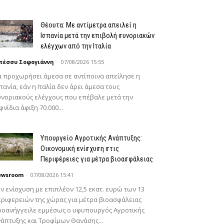
Θέουτα: Με αντίμετρα απειλεί η
Ισπανία μετά την επιβολή συνοριακών
ελέγχων από την Ιταλία
πέσσυ Σοφογιάννη
-
07/08/2026 15:55
 προχωρήσει άμεσα σε αντίποινα απείλησε η
πανία, εάν η Ιταλία δεν άρει άμεσα τους
νοριακούς ελέγχους που επέβαλε μετά την
φνίδια άφιξη 70.000...
Υπουργείο Αγροτικής Ανάπτυξης:
Οικονομική ενίσχυση στις
Περιφέρειες για μέτρα βιοασφάλειας
ewsroom
-
07/08/2026 15:41
ν ενίσχυση με επιπλέον 12,5 εκατ. ευρώ των 13
ριφερειών της χώρας για μέτρα βιοασφάλειας
ροανήγγειλε εμμέσως ο υφυπουργός Αγροτικής
άπτυξης και Τροφίμων Θανάσης...