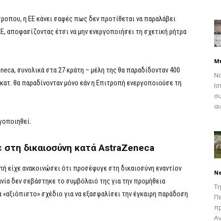
ροπου, η ΕΕ κάνει σαφές πως δεν προτίθεται να παραλάβει
ΕΕ, αποφασίζοντας έτσι να μην ενεργοποιήσει τη σχετική ρήτρα
Μ
neca, συνολικά στα 27 κράτη – μέλη της θα παραδίδονταν 400
Να
εκατ. θα παραδίνονταν μόνο εάν η Επιτροπή ενεργοποιούσε τη
Ισ
συ
αι
γοποιηθεί.
 στη δικαιοσύνη κατά AstraZeneca
ή είχε ανακοινώσει ότι προσέφυγε στη δικαιοσύνη εναντίον
N
νία δεν σεβάστηκε το συμβόλαιό της για την προμήθεια
Τη
να «αξιόπιστο» σχέδιο για να εξασφαλίσει την έγκαιρη παράδοση
Πε
π
Αν