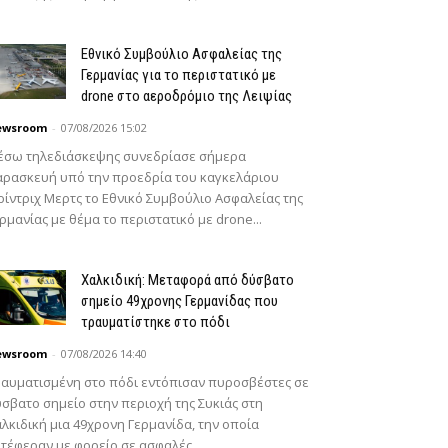
Εθνικό Συμβούλιο Ασφαλείας της
Γερμανίας για το περιστατικό με
drone στο αεροδρόμιο της Λειψίας
ewsroom
-
07/08/2026 15:02
έσω τηλεδιάσκεψης συνεδρίασε σήμερα
ρασκευή υπό την προεδρία του καγκελάριου
ίντριχ Μερτς το Εθνικό Συμβούλιο Ασφαλείας της
ρμανίας με θέμα το περιστατικό με drone...
Χαλκιδική: Μεταφορά από δύσβατο
σημείο 49χρονης Γερμανίδας που
τραυματίστηκε στο πόδι
ewsroom
-
07/08/2026 14:40
αυματισμένη στο πόδι εντόπισαν πυροσβέστες σε
σβατο σημείο στην περιοχή της Συκιάς στη
λκιδική μια 49χρονη Γερμανίδα, την οποία
τέφεραν με φορείο σε ασφαλές...