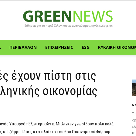
Α
ΠΕΡΙΒΆΛΛΟΝ
ΕΠΙΧΕΙΡΉΣΕΙΣ
ESG
ΚΥΚΛΙΚΉ ΟΙΚΟΝΟ
Green
ές έχουν πίστη στις
ληνικής οικονομίας
News
N
Πρ
κρ
κανός Υπουργός Εξωτερικών κ. Μπλίνκεν γνωρίζουν πολύ καλά
ελ
, κ. Τζέφρι Πάιατ, στo πλαίσιo του 6ου Οικονομικού Φόρουμ
πυ