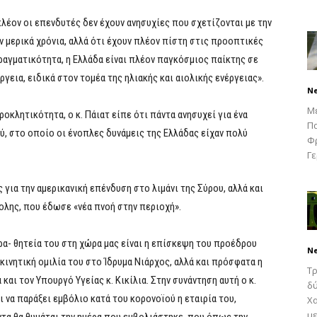
πλέον οι επενδυτές δεν έχουν ανησυχίες που σχετίζονται με την
 μερικά χρόνια, αλλά ότι έχουν πλέον πίστη στις προοπτικές
πραγματικότητα, η Ελλάδα είναι πλέον παγκόσμιος παίκτης σε
ργεια, ειδικά στον τομέα της ηλιακής και αιολικής ενέργειας».
N
Μ
οκλητικότητα, ο κ. Πάιατ είπε ότι πάντα ανησυχεί για ένα
Πα
, στο οποίο οι ένοπλες δυνάμεις της Ελλάδας είχαν πολύ
Φρ
Γε
για την αμερικανική επένδυση στο λιμάνι της Σύρου, αλλά και
λης, που έδωσε «νέα πνοή στην περιοχή».
ρα- θητεία του στη χώρα μας είναι η επίσκεψη του προέδρου
N
κινητική ομιλία του στο Ίδρυμα Νιάρχος, αλλά και πρόσφατα η
Τρ
και τον Υπουργό Υγείας κ. Κικίλια. Στην συνάντηση αυτή ο κ.
δύ
να παράξει εμβόλιο κατά του κορονοϊού η εταιρία του,
Χα
με