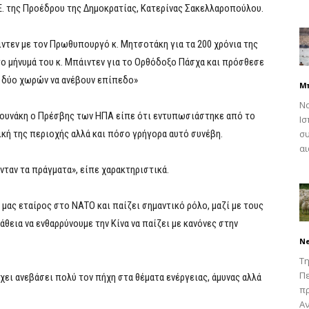
.Ε. της Προέδρου της Δημοκρατίας, Κατερίνας Σακελλαροπούλου.
ντεν με τον Πρωθυπουργό κ. Μητσοτάκη για τα 200 χρόνια της
το μήνυμά του κ. Μπάιντεν για το Ορθόδοξο Πάσχα και πρόσθεσε
ν δύο χωρών να ανέβουν επίπεδο»
Μ
Να
ουνάκη ο Πρέσβης των ΗΠΑ είπε ότι εντυπωσιάστηκε από το
Ισ
ή της περιοχής αλλά και πόσο γρήγορα αυτό συνέβη.
συ
αι
νταν τα πράγματα», είπε χαρακτηριστικά.
 μας εταίρος στο ΝΑΤΟ και παίζει σημαντικό ρόλο, μαζί με τους
εια να ενθαρρύνουμε την Κίνα να παίζει με κανόνες στην
N
Τη
Πε
ει ανεβάσει πολύ τον πήχη στα θέματα ενέργειας, άμυνας αλλά
π
Αν