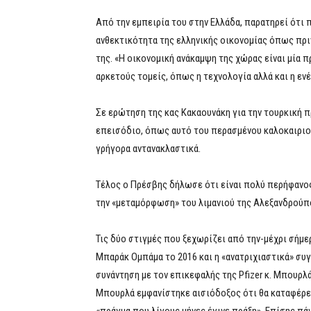
Από την εμπειρία του στην Ελλάδα, παρατηρεί ότι 
ανθεκτικότητα της ελληνικής οικονομίας όπως πριν
της. «Η οικονομική ανάκαμψη της χώρας είναι μία 
αρκετούς τομείς, όπως η τεχνολογία αλλά και η ενέ
Σε ερώτηση της κας Κακαουνάκη για την τουρκική πρ
επεισόδιο, όπως αυτό του περασμένου καλοκαιριού
γρήγορα αντανακλαστικά.
Τέλος ο Πρέσβης δήλωσε ότι είναι πολύ περήφανος 
την «μεταμόρφωση» του λιμανιού της Αλεξανδρούπο
Τις δύο στιγμές που ξεχωρίζει από την-μέχρι σήμε
Μπαράκ Ομπάμα το 2016 και η «ανατριχιαστικά» συγ
συνάντηση με τον επικεφαλής της Pfizer κ. Μπουρλά 
Μπουρλά εμφανίστηκε αισιόδοξος ότι θα καταφέρει 