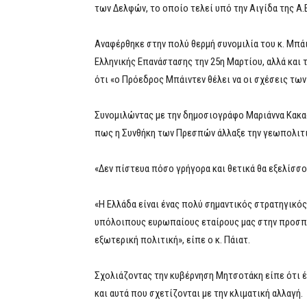
των Δελφών, το οποίο τελεί υπό την Αιγίδα της Α
Aναφέρθηκε στην πολύ θερμή συνομιλία του κ. Μπάι
Ελληνικής Επανάστασης την 25η Μαρτίου, αλλά και 
ότι «ο Πρόεδρος Μπάιντεν θέλει να οι σχέσεις τω
Συνομιλώντας με την δημοσιογράφο Μαριάννα Κακα
πως η Συνθήκη των Πρεσπών άλλαξε την γεωπολιτικ
«Δεν πίστευα πόσο γρήγορα και θετικά θα εξελίσσο
«Η Ελλάδα είναι ένας πολύ σημαντικός στρατηγικός
υπόλοιπους ευρωπαίους εταίρους μας στην προσπάθ
εξωτερική πολιτική», είπε ο κ. Πάιατ.
Σχολιάζοντας την κυβέρνηση Μητσοτάκη είπε ότι έχ
και αυτά που σχετίζονται με την κλιματική αλλαγή.