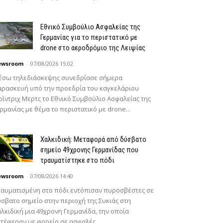
Εθνικό Συμβούλιο Ασφαλείας της
Γερμανίας για το περιστατικό με
drone στο αεροδρόμιο της Λειψίας
ewsroom
-
07/08/2026 15:02
έσω τηλεδιάσκεψης συνεδρίασε σήμερα
ρασκευή υπό την προεδρία του καγκελάριου
ίντριχ Μερτς το Εθνικό Συμβούλιο Ασφαλείας της
ρμανίας με θέμα το περιστατικό με drone...
Χαλκιδική: Μεταφορά από δύσβατο
σημείο 49χρονης Γερμανίδας που
τραυματίστηκε στο πόδι
ewsroom
-
07/08/2026 14:40
αυματισμένη στο πόδι εντόπισαν πυροσβέστες σε
σβατο σημείο στην περιοχή της Συκιάς στη
λκιδική μια 49χρονη Γερμανίδα, την οποία
τέφεραν με φορείο σε ασφαλές...