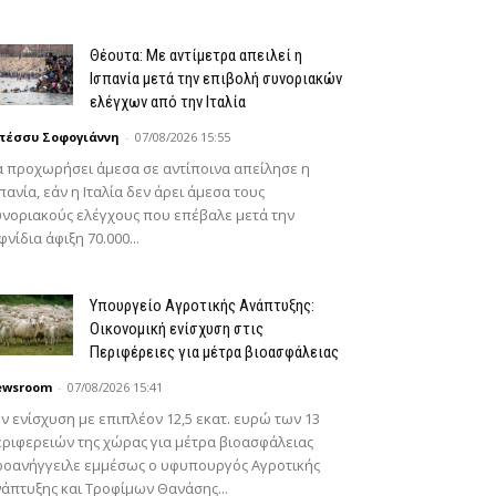
Θέουτα: Με αντίμετρα απειλεί η
Ισπανία μετά την επιβολή συνοριακών
ελέγχων από την Ιταλία
πέσσυ Σοφογιάννη
-
07/08/2026 15:55
 προχωρήσει άμεσα σε αντίποινα απείλησε η
πανία, εάν η Ιταλία δεν άρει άμεσα τους
νοριακούς ελέγχους που επέβαλε μετά την
φνίδια άφιξη 70.000...
Υπουργείο Αγροτικής Ανάπτυξης:
Οικονομική ενίσχυση στις
Περιφέρειες για μέτρα βιοασφάλειας
ewsroom
-
07/08/2026 15:41
ν ενίσχυση με επιπλέον 12,5 εκατ. ευρώ των 13
ριφερειών της χώρας για μέτρα βιοασφάλειας
ροανήγγειλε εμμέσως ο υφυπουργός Αγροτικής
άπτυξης και Τροφίμων Θανάσης...