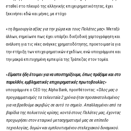
σταθεί στο πλευρό της ελληνικής επιχειρηματικότητας, έχει
ξεκινήσει εδώ και μήνες, με στόχο
«
τη
δ
η
μιουργία
αξίας για την χώρα και τους Πελάτες μας
». Μεταξύ
άλλων, σημείωσε πως έχει υπάρξει διεξοδική χαρτογράφηση και
ανάλυση για τις νέες ανάγκες χρηματοδότησης, προετοιμασία για
την στήριξη των επιχειρηματικών σχεδίων, ενώ υπογράμμισε και
την μακρά επιτυχημένη εμπειρία της Τράπεζας στον τομέα.
«
Είμαστε ήδη έτοιμοι για να υποστηρίξουμε, όπως πράξαμε και στο
παρελθόν, εμβληματικές
επιχειρηματικές
πρωτοβουλίες
»
υπογράμμισε ο CEO της Alpha Bank, προσθέτοντας: «
Όλος
μας
ο
προγραμματισμός τα τελευταία 2 χρόνια ήταν προσανατολισμένος
για να βρεθούμε ακριβώς σε αυτό το σημείο. Απαλλαγμένοι από τα
βαρίδια της πολυετούς κρίσης, κοντά στους Πελάτες μας, έχοντας
προχωρήσει στον εταιρικό μετασχηματισμό μας σε επίπεδο
τεχνολογίας, δομών και εμπλουτισμένου στελεχιακού δυναμικού.