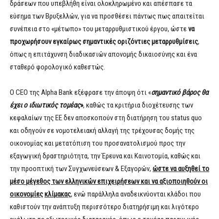
δράσεων που υπεβλήθη είναι ολοκληρωμένο και απέσπασε τα
εύσημα των Βρυξελλών, για να προσθέσει πάντως πως απαιτείται
συνέπεια στο «μέτωπο» του μεταρρυθμιστικού έργου, ώστε
ν
α
π
ρ
οχωρήσουν
ε
γ
κ
αίρως
σ
ημαντικές οριζόντιες
μεταρρυθμίσεις
,
όπως η επιτάχυνση διαδικασιών απονομής δικαιοσύνης και ένα
σταθερό φορολογικό καθεστώς.
Ο CEO της Alpha Bank εξέφρασε την άποψη ότι «
σημαντικό βάρος θα
έχει ο ιδιωτικός τομέας
»
, καθώς τα κριτήρια διοχέτευσης των
κεφαλαίων της ΕΕ δεν αποσκοπούν στη διατήρηση του status quo
και οδηγούν σε νομοτελειακή αλλαγή της τρέχουσας δομής της
οικονομίας και μετατόπιση του προσανατολισμού προς την
εξαγωγική δραστηριότητα, την Έρευνα και Καινοτομία, καθώς και
την προοπτική των Συγχωνεύσεων & Εξαγορών,
ώστε να αυξηθεί το
μέσο μέγεθος των ελληνικών επιχειρήσεων και να αξιοποιηθούν οι
οικονομίες
κλίμακας
, ενώ παράλληλα αναδεικνύονται κλάδοι που
καθιστούν την ανάπτυξη περισσότερο διατηρήσιμη και λιγότερο