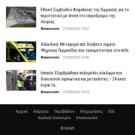
Εθνικό Συμβούλιο Ασφαλείας της Γερμανίας για το
περιστατικό με drone στο αεροδρόμιο της
Λειψίας
Newsroom
-
07/08/2026 15:02
Χαλκιδική: Μεταφορά από δύσβατο σημείο
49χρονης Γερμανίδας που τραυματίστηκε στο πόδι
Newsroom
-
07/08/2026 14:40
Ισπανία: Εξαρθρώθηκε πολυμελές κύκλωμα που
διακινούσε ναρκωτικά και μετανάστες – 24 εκατ.
ευρώ τα...
Newsroom
-
07/08/2026 14:16
Αρχική
Ενέργεια
Περιβάλλον
Επιχειρήσεις
ESG
Κυκλική Οικονομία
Επικοινωνία
© MnMS