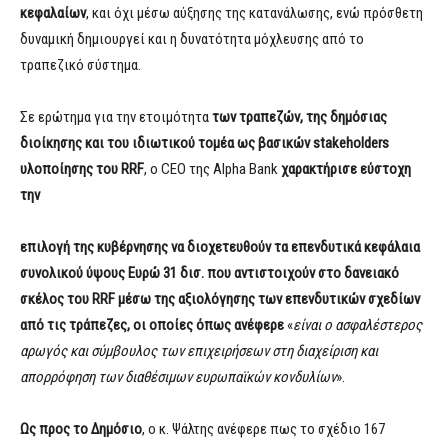
κ
ε
φ
α
λαί
ω
ν
, και όχι μέσω αύξησης της κατανάλωσης, ενώ πρόσθετη
δυναμική δημιουργεί και η δυνατότητα μόχλευσης από το
τραπεζικό σύστημα.
Σε ερώτημα για την ετοιμότητα
τ
ω
ν
τ
ραπεζών,
τ
ης
δ
ημόσιας
δ
ιοίκησης
κ
αι
τ
ο
υ
ιδιωτικού
το
μέα
ω
ς
βασικών stakeholders
υλοποίησης του RRF
, o CEO της Alpha Bank
χαρακτήρισε εύστοχη
την
επιλογή της κυβέρνησης να διοχετευθούν τα επενδυτικά κεφάλαια
συνολικού ύψους Ευρώ 31 δισ. που αντιστοιχούν στο δανειακό
σκέλος του RRF μέσω της αξιολόγησης των επενδυτικών σχεδίων
από τις τράπεζες, οι οποίες όπως ανέφερε
«
είναι ο ασφαλέστερος
αρωγός και σύμβουλος των επιχειρήσεων στη διαχείριση και
απορρόφηση των διαθέσιμων ευρωπαϊκών κονδυλίων
».
Ως
προς
τ
ο
Δημόσιο
, ο κ. Ψάλτης ανέφερε πως το σχέδιο 167