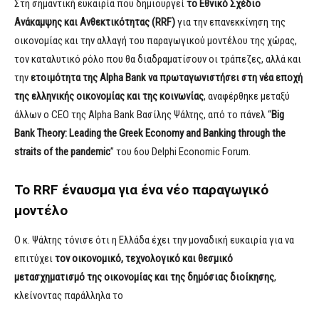
Στη σημαντική ευκαιρία που δημιουργεί
τ
ο
Ε
θνικό
Σχέδιο
Ανάκαμψης και Ανθεκτικότητας (RRF)
για την επανεκκίνηση της
οικονομίας και την αλλαγή του παραγωγικού μοντέλου της χώρας,
τον καταλυτικό ρόλο που θα διαδραματίσουν οι τράπεζες, αλλά και
την
ετοιμότητα της Alpha Bank να πρωταγωνιστήσει στη
νέα εποχή
της ελληνικής οικονομίας και της κοινωνίας
, αναφέρθηκε μεταξύ
άλλων ο CEO της Alpha Bank Βασίλης Ψάλτης, από το πάνελ “
Big
Bank Theory: Leading the Greek Economy and Banking through the
straits of the pandemic
” του 6ου Delphi Economic Forum.
Το RRF έναυσμα για ένα νέο παραγωγικό
μοντέλο
Ο κ. Ψάλτης τόνισε ότι η Ελλάδα έχει την μοναδική ευκαιρία για να
επιτύχει
τ
ον
οικονομικό,
τ
ε
χ
νολ
ογικό
και θεσμικό
μετασχηματισμό της οικονομίας και της δημόσιας διοίκησης
,
κλείνοντας παράλληλα το