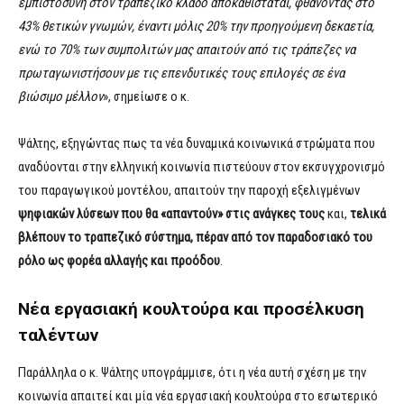
εμπιστοσύνη στον τραπεζικό κλάδο αποκαθίσταται, φθάνοντας στο
43% θετικών γνωμών, έναντι μόλις 20% την προηγούμενη δεκαετία,
ενώ το 70% των συμπολιτών μας απαιτούν από τις τράπεζες να
πρωταγωνιστήσουν με τις επενδυτικές τους επιλογές σε ένα
βιώσιμο μέλλον
», σημείωσε ο κ.
Ψάλτης, εξηγώντας πως τα νέα δυναμικά κοινωνικά στρώματα που
αναδύονται στην ελληνική κοινωνία πιστεύουν στον εκσυγχρονισμό
του παραγωγικού μοντέλου, απαιτούν την παροχή εξελιγμένων
ψηφιακών
λ
ύσ
ε
ων
που
θ
α
«
απαντούν»
στ
ι
ς
αν
ά
γ
κες
τ
ο
υ
ς
και,
τ
ελ
ι
κ
ά
βλέπουν
τ
ο
τ
ρ
απεζικό
σύστημα, πέραν από τον παραδοσιακό του
ρόλο ως φορέα αλλαγής και προόδου
.
Νέα εργασιακή κουλτούρα και προσέλκυση
ταλέντων
Παράλληλα ο κ. Ψάλτης υπογράμμισε, ότι η νέα αυτή σχέση με την
κοινωνία απαιτεί και μία νέα εργασιακή κουλτούρα στο εσωτερικό