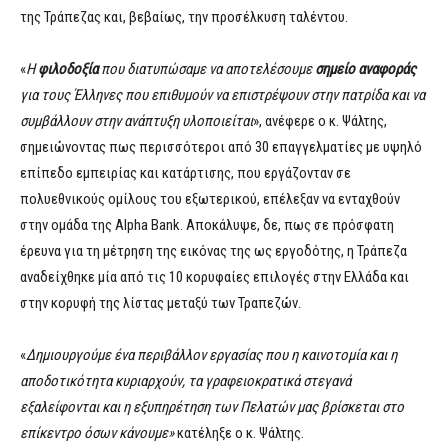
της Τράπεζας και, βεβαίως, την προσέλκυση ταλέντου.
«
Η
φιλοδοξία
που διατυπώσαμε να αποτελέσουμε
σημείο αναφοράς
για
τους
Έλληνες
που
επιθυμούν
να
ε
πιστρέψουν
στην
πατρίδα και να
συμβάλλουν στην ανάπτυξη υλοποιείται
», ανέφερε ο κ. Ψάλτης,
σημειώνοντας πως περισσότεροι από 30 επαγγελματίες με υψηλό
επίπεδο εμπειρίας και κατάρτισης, που εργάζονταν σε
πολυεθνικούς ομίλους του εξωτερικού, επέλεξαν να ενταχθούν
στην ομάδα της Alpha Bank. Αποκάλυψε, δε, πως σε πρόσφατη
έρευνα για τη μέτρηση της εικόνας της ως εργοδότης, η Τράπεζα
αναδείχθηκε μία από τις 10 κορυφαίες επιλογές στην Ελλάδα και
στην κορυφή της λίστας μεταξύ των Τραπεζών.
«
Δημιουργούμε ένα περιβάλλον εργασίας που η καινοτομία και η
αποδοτικότητα κυριαρχούν, τα γραφειοκρατικά στεγανά
εξαλείφονται και η εξυπηρέτηση των Πελατών μας βρίσκεται στο
επίκεντρο όσων κάνουμε»
κατέληξε ο κ. Ψάλτης.