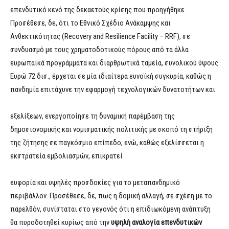
επενδυτικό κενό της δεκαετούς κρίσης που προηγήθηκε.
Προσέθεσε, δε, ότι το Εθνικό Σχέδιο Ανάκαμψης και
Ανθεκτικότητας (Recovery and Resilience Facility – RRF), σε
συνδυασμό με τους χρηματοδοτικούς πόρους από τα άλλα
ευρωπαϊκά προγράμματα και διαρθρωτικά ταμεία, συνολικού ύψους
Ευρώ 72 δισ., έρχεται σε μία ιδιαίτερα ευνοϊκή συγκυρία, καθώς η
πανδημία επιτάχυνε την εφαρμογή τεχνολογικών δυνατοτήτων και
εξελίξεων, ενεργοποίησε τη δυναμική παρέμβαση της
δημοσιονομικής και νομισματικής πολιτικής με σκοπό τη στήριξη
της ζήτησης σε παγκόσμιο επίπεδο, ενώ, καθώς εξελίσσεται η
εκστρατεία εμβολιασμών, επικρατεί
ευφορία και υψηλές προσδοκίες για το μεταπανδημικό
περιβάλλον. Προσέθεσε, δε, πως η δομική αλλαγή, σε σχέση με το
παρελθόν, συνίσταται στο γεγονός ότι η επιδιωκόμενη ανάπτυξη
θα πυροδοτηθεί κυρίως από την
υ
ψηλή
αναλογία
ε
πενδυτικών