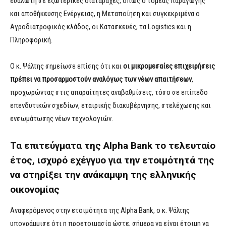
ευάλωτη σε εξωτερικές διαταραχές, όπως ο τομέας παραγωγής
και αποθήκευσης Ενέργειας, η Μεταποίηση και συγκεκριμένα ο
Αγροδιατροφικός κλάδος, οι Κατασκευές, τα Logistics και η
Πληροφορική.
Ο κ. Ψάλτης σημείωσε επίσης ότι και
οι
μικρομεσαίες
ε
πιχειρήσεις
πρέπει
ν
α
π
ρ
οσαρμοστούν
αναλόγως
τω
ν
νέων απαιτήσεων
,
προχωρώντας στις απαραίτητες αναβαθμίσεις, τόσο σε επίπεδο
επενδυτικών σχεδίων, εταιρικής διακυβέρνησης, στελέχωσης και
ενσωμάτωσης νέων τεχνολογιών.
Τα επιτεύγματα της Alpha Bank το τελευταίο
έτος, ισχυρό εχέγγυο για την ετοιμότητά της
να στηρίξει την ανάκαμψη της ελληνικής
οικονομίας
Αναφερόμενος στην ετοιμότητα της Alpha Bank, ο κ. Ψάλτης
υπογράμμισε ότι η προετοιμασία ώστε, σήμερα να είναι έτοιμη να