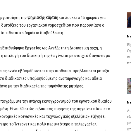
νεργοποίηση της
ψηφιακής κάρτας
και λουκέτο 15 ημερών για
 διατάξεις του εργασιακού νομοσχεδίου που παρουσίασε ο
ίο τίθεται σε δημόσια διαβούλευση.
N
Έξ
 η Επιθεώρηση Εργασίας
ως Ανεξάρτητη Διοικητική αρχή, η
Ορ
 η επιλογή του διοικητή της θα γίνεται με ανοιχτό διαγωνισμό.
συ
πο
χείας εννέα εβδομάδων και στην υιοθεσία, προβλέπεται μεταξύ
 σε διαδικασίες υποβοηθούμενης αναπαραγωγής και άδεια
κνο με την διαδικασία της παρένθετης μητέρας.
πογράμμισε την ανάγκη εκσυγχρονισμού του εργατικού δικαίου
N
μένη. Είναι 40 ετών, ο βασικός πυρήνας της πηγαίνει πίσω στο
Δι
κονομικές κοινωνικές και τεχνολογικές εξελίξεις» εξήγησε,
ελ
με
ειρο το Ίντερνετ και πολύ περισσότερο η τηλεργασία».
απ