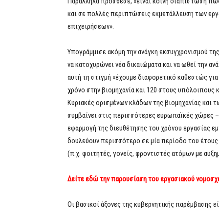
Παράλληλα πρόσθεσε, «είναι κοινή διαπίστωση π
και σε πολλές περιπτώσεις εκμετάλλευση των εργ
επιχειρήσεων».
Υπογράμμισε ακόμη την ανάγκη εκσυγχρονισμού της 
να κατοχυρώνει νέα δικαιώματα και να ωθεί την αν
αυτή τη στιγμή «έχουμε διαφορετικό καθεστώς για
χρόνο στην βιομηχανία και 120 στους υπόλοιπους κ
Κυριακές ορισμένων κλάδων της βιομηχανίας και 
συμβαίνει στις περισσότερες ευρωπαϊκές χώρες – 
εφαρμογή της διευθέτησης του χρόνου εργασίας ε
δουλεύουν περισσότερο σε μία περίοδο του έτους 
(π.χ. φοιτητές, γονείς, φροντιστές ατόμων με αυξ
Δείτε εδώ την παρουσίαση του εργασιακού νομοσχ
Οι βασικοί άξονες της κυβερνητικής παρέμβασης είν