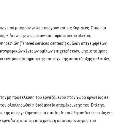
εων που μπορούν να λειτουργούν και τις Κυριακές. Όπως οι
άς – διανομής φαρμάκων και παραϊατρικού υλικού,
 υπηρεσιών (“shared services centers”) ομίλων επιχειρήσεων,
μηχανογραφικών κέντρων ομίλων επιχειρήσεων, ψηφιοποίησης
ύ κέντρου εξυπηρέτησης και τεχνικής υποστήριξης πελατών,
 την μη προσέλευση του εργαζόμενου στον χώρο εργασίας σε
ου ολοκληρωθεί η διαδικασία απομάκρυνσης του. Επίσης,
ίωσης σε εργαζόμενους οι οποίοι δικαιώθηκαν δικαστικώς για
ν εργοδότη από την υποχρέωση επαναπρόσληψης του