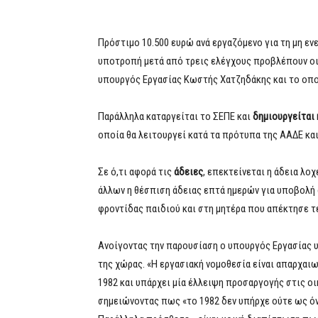
Πρόστιμο 10.500 ευρώ ανά εργαζόμενο για τη μη ε
υποτροπή μετά από τρεις ελέγχους προβλέπουν οι
υπουργός Εργασίας Κωστής Χατζηδάκης και το οπο
Παράλληλα καταργείται το ΣΕΠΕ και
δημιουργείται
οποία θα λειτουργεί κατά τα πρότυπα της ΑΑΔΕ και
Σε ό,τι αφορά τις
άδειες
, επεκτείνεται η άδεια λο
άλλων η θέσπιση άδειας επτά ημερών για υποβολή
φροντίδας παιδιού και στη μητέρα που απέκτησε τέ
Ανοίγοντας την παρουσίαση ο υπουργός Εργασίας υ
της χώρας. «Η εργασιακή νομοθεσία είναι απαρχαιω
1982 και υπάρχει μία έλλειψη προσαργογής στις οι
σημειώνοντας πως «το 1982 δεν υπήρχε ούτε ως όν