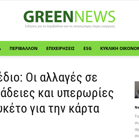
Α
ΠΕΡΙΒΆΛΛΟΝ
ΕΠΙΧΕΙΡΉΣΕΙΣ
ESG
ΚΥΚΛΙΚΉ ΟΙΚΟΝΟ
Green
διο: Οι αλλαγές σε
 άδειες και υπερωρίες
News
υκέτο για την κάρτα
N
Το
συ
αγ
σο