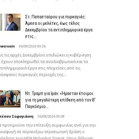
Στ. Παπασταύρου για πυρκαγιές:
Άμεσα οι μελέτες, έως τέλος
Δεκεμβρίου τα αντιπλημμυρικά έργα
στις...
ewsroom
-
06/08/2026 09:36
ς τις αρχές Δεκεμβρίου επιδιώκει η κυβέρνηση
 έχουν ολοκληρωθεί τα αντιδιαβρωτικά και τα
τιπλημμυρικά έργα στις πληγείσες από τις
όσφατες πυρκαγιές περιοχές της...
Ντ. Τραμπ για Ιράν: «Ήμασταν έτοιμοι
για τη μεγαλύτερη επίθεση από τον Β’
Παγκόσμιο...
πέσσυ Σοφογιάννη
-
06/08/2026 09:08
 προτιμούσε την επίτευξη συμφωνίας αντί για την
οσφυγή σε περαιτέρω στρατιωτική δράση ο
ρόεδρος των ΗΠΑ Ντόναλντ Τραμπ, όπως δήλωσε,