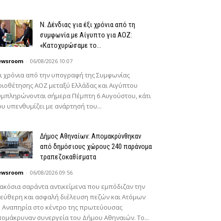
Ν. Δένδιας για έξι χρόνια από τη
συμφωνία με Αίγυπτο για ΑΟΖ:
«Κατοχυρώσαμε το...
ewsroom
-
06/08/2026 10:07
ι χρόνια από την υπογραφή της Συμφωνίας
ιοθέτησης ΑΟΖ μεταξύ Ελλάδας και Αιγύπτου
μπληρώνονται σήμερα Πέμπτη 6 Αυγούστου, κάτι
υ υπενθυμίζει με ανάρτησή του...
Δήμος Αθηναίων: Απομακρύνθηκαν
από δημόσιους χώρους 240 παράνομα
τραπεζοκαθίσματα
ewsroom
-
06/08/2026 09:56
ακόσια σαράντα αντικείμενα που εμπόδιζαν την
εύθερη και ασφαλή διέλευση πεζών και Ατόμων
 Αναπηρία στο κέντρο της πρωτεύουσας
ομάκρυναν συνεργεία του Δήμου Αθηναιών. Το...