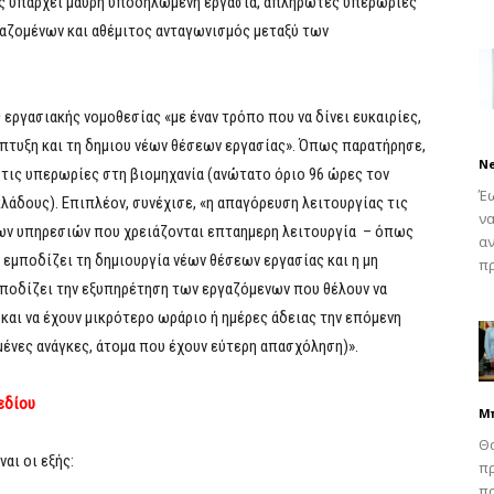
ως υπάρχει μαύρη υποδηλωμένη εργασια, απλήρωτες υπερωρίες
αζομένων και αθέμιτος ανταγωνισμός μεταξύ των
εργασιακής νομοθεσίας «με έναν τρόπο που να δίνει ευκαιρίες,
άπτυξη και τη δημιου νέων θέσεων εργασίας». Όπως παρατήρησε,
N
 τις υπερωρίες στη βιομηχανία (ανώτατο όριο 96 ώρες τον
Έω
λάδους). Επιπλέον, συνέχισε, «η απαγόρευση λειτουργίας τις
να
των υπηρεσιών που χρειάζονται επταημερη λειτουργία – όπως
αν
εμποδίζει τη δημιουργία νέων θέσεων εργασίας και η μη
πρ
μποδίζει την εξυπηρέτηση των εργαζόμενων που θέλουν να
και να έχουν μικρότερο ωράριο ή ημέρες άδειας την επόμενη
ημένες ανάγκες, άτομα που έχουν εύτερη απασχόληση)».
εδίου
Μ
Θα
αι οι εξής:
πρ
π