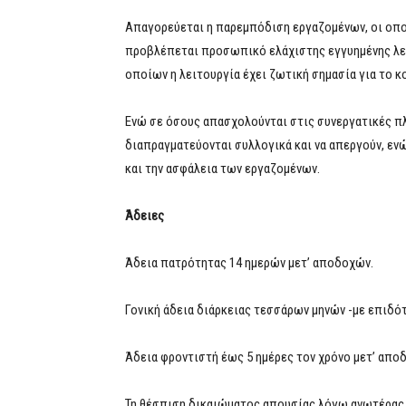
Απαγορεύεται η παρεμπόδιση εργαζομένων, οι οποί
προβλέπεται προσωπικό ελάχιστης εγγυημένης λει
οποίων η λειτουργία έχει ζωτική σημασία για το κ
Ενώ σε όσους απασχολούνται στις συνεργατικές πλ
διαπραγματεύονται συλλογικά και να απεργούν, εν
και την ασφάλεια των εργαζομένων.
Άδειες
Άδεια πατρότητας 14 ημερών μετ’ αποδοχών.
Γονική άδεια διάρκειας τεσσάρων μηνών -με επιδότ
Άδεια φροντιστή έως 5 ημέρες τον χρόνο μετ’ απο
Τη θέσπιση δικαιώματος απουσίας λόγω ανωτέρας β