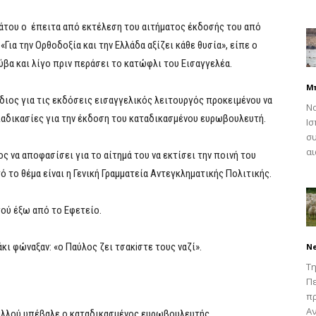
βάτου ο έπειτα από εκτέλεση του αιτήματος έκδοσής του από
«Για την Ορθοδοξία και την Ελλάδα αξίζει κάθε θυσία», είπε ο
ύβα και λίγο πριν περάσει το κατώφλι του Εισαγγελέα.
Μ
διος για τις εκδόσεις εισαγγελικός λειτουργός προκειμένου να
Να
διαδικασίες για την έκδοση του καταδικασμένου ευρωβουλευτή.
Ισ
συ
αι
ς να αποφασίσει για το αίτημά του να εκτίσει την ποινή του
 το θέμα είναι η Γενική Γραμματεία Αντεγκληματικής Πολιτικής.
γού έξω από το Εφετείο.
άκι φώναξαν: «ο Παύλος ζει τσακiστε τους ναζί».
N
Τη
Πε
π
Αν
δαλλού υπέβαλε ο καταδικασμένος ευρωβουλευτής.