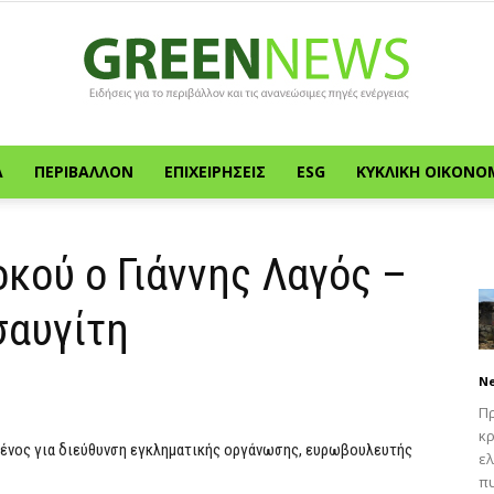
Α
ΠΕΡΙΒΆΛΛΟΝ
ΕΠΙΧΕΙΡΉΣΕΙΣ
ESG
ΚΥΚΛΙΚΉ ΟΙΚΟΝΟ
Green
κού ο Γιάννης Λαγός –
σαυγίτη
News
N
Πρ
κρ
μένος για διεύθυνση εγκληματικής οργάνωσης, ευρωβουλευτής
ελ
πυ