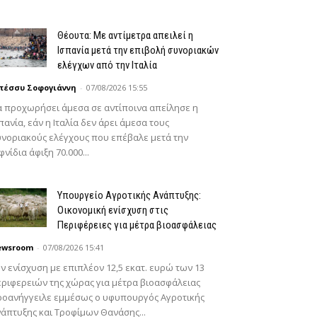
Θέουτα: Με αντίμετρα απειλεί η
Ισπανία μετά την επιβολή συνοριακών
ελέγχων από την Ιταλία
πέσσυ Σοφογιάννη
-
07/08/2026 15:55
 προχωρήσει άμεσα σε αντίποινα απείλησε η
πανία, εάν η Ιταλία δεν άρει άμεσα τους
νοριακούς ελέγχους που επέβαλε μετά την
φνίδια άφιξη 70.000...
Υπουργείο Αγροτικής Ανάπτυξης:
Οικονομική ενίσχυση στις
Περιφέρειες για μέτρα βιοασφάλειας
ewsroom
-
07/08/2026 15:41
ν ενίσχυση με επιπλέον 12,5 εκατ. ευρώ των 13
ριφερειών της χώρας για μέτρα βιοασφάλειας
ροανήγγειλε εμμέσως ο υφυπουργός Αγροτικής
άπτυξης και Τροφίμων Θανάσης...