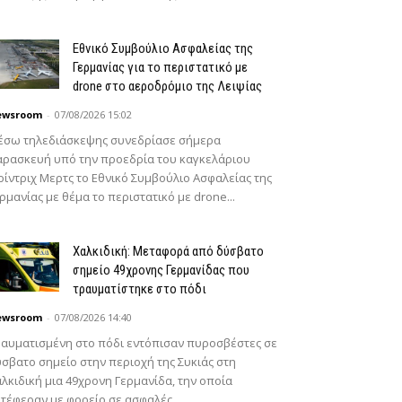
Εθνικό Συμβούλιο Ασφαλείας της
Γερμανίας για το περιστατικό με
drone στο αεροδρόμιο της Λειψίας
ewsroom
-
07/08/2026 15:02
έσω τηλεδιάσκεψης συνεδρίασε σήμερα
ρασκευή υπό την προεδρία του καγκελάριου
ίντριχ Μερτς το Εθνικό Συμβούλιο Ασφαλείας της
ρμανίας με θέμα το περιστατικό με drone...
Χαλκιδική: Μεταφορά από δύσβατο
σημείο 49χρονης Γερμανίδας που
τραυματίστηκε στο πόδι
ewsroom
-
07/08/2026 14:40
αυματισμένη στο πόδι εντόπισαν πυροσβέστες σε
σβατο σημείο στην περιοχή της Συκιάς στη
λκιδική μια 49χρονη Γερμανίδα, την οποία
τέφεραν με φορείο σε ασφαλές...