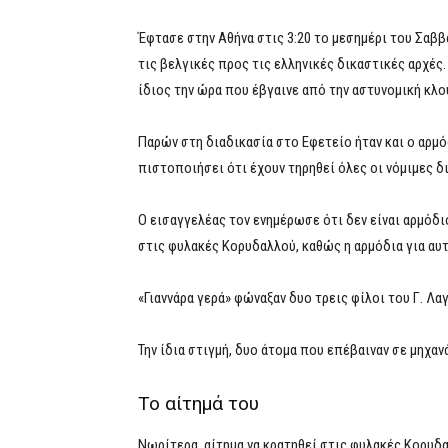
Έφτασε στην Αθήνα στις 3:20 το μεσημέρι του Σαβ
τις βελγικές προς τις ελληνικές δικαστικές αρχές. 
ίδιος την ώρα που έβγαινε από την αστυνομική κλο
Παρών στη διαδικασία στο Εφετείο ήταν και ο αρμό
πιστοποιήσει ότι έχουν τηρηθεί όλες οι νόμιμες 
Ο εισαγγελέας τον ενημέρωσε ότι δεν είναι αρμόδιο
στις φυλακές Κορυδαλλού, καθώς η αρμόδια για αυτό
«Γιαννάρα γερά» φώναξαν δυο τρεις φίλοι του Γ. Λα
Την ίδια στιγμή, δυο άτομα που επέβαιναν σε μηχαν
Το αίτημά του
Νωρίτερα, αίτημα να κρατηθεί στις φυλακές Κορυ