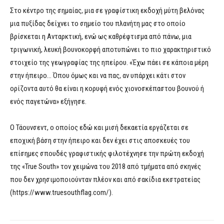
Στο κέντρο της σημαίας, μια σε γραφίστικη εκδοχή μύτη βελόνας
μια πυξίδας δείχνει το σημείο του πλανήτη μας στο οποίο
βρίσκεται η Ανταρκτική, ενώ ως καθρέφτισμα από πάνω, μια
τριγωνική, λευκή βουνοκορφή αποτυπώνει το πιο χαρακτηριστικό
στοιχείο της γεωγραφίας της ηπείρου. «Έχω πάει σε κάποια μέρη
στην ήπειρο… Όπου όμως και να πας, αν υπάρχει κάτι στον
ορίζοντα αυτό θα είναι η κορυφή ενός χιονοσκέπαστου βουνού ή
ενός παγετώνα» εξήγησε.
Ο Τάουνσεντ, ο οποίος εδώ και μισή δεκαετία εργάζεται σε
εποχική βάση στην ήπειρο και δεν έχει στις αποσκευές του
επίσημες σπουδές γραφιστικής φιλοτέχνησε την πρώτη εκδοχή
της «True South» τον χειμώνα του 2018 από τμήματα από σκηνές
που δεν χρησιμοποιούνταν πλέον και από σακίδια εκστρατείας
(https://www.truesouthflag.com/).