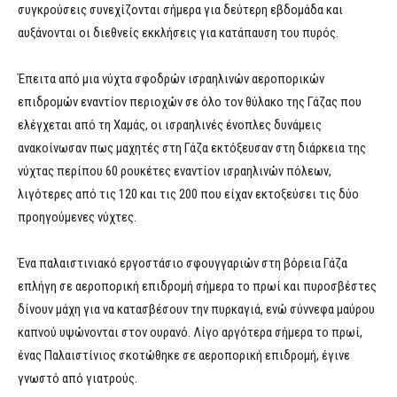
συγκρούσεις συνεχίζονται σήμερα για δεύτερη εβδομάδα και
αυξάνονται οι διεθνείς εκκλήσεις για κατάπαυση του πυρός.
Έπειτα από μια νύχτα σφοδρών ισραηλινών αεροπορικών
επιδρομών εναντίον περιοχών σε όλο τον θύλακο της Γάζας που
ελέγχεται από τη Χαμάς, οι ισραηλινές ένοπλες δυνάμεις
ανακοίνωσαν πως μαχητές στη Γάζα εκτόξευσαν στη διάρκεια της
νύχτας περίπου 60 ρουκέτες εναντίον ισραηλινών πόλεων,
λιγότερες από τις 120 και τις 200 που είχαν εκτοξεύσει τις δύο
προηγούμενες νύχτες.
Ένα παλαιστινιακό εργοστάσιο σφουγγαριών στη βόρεια Γάζα
επλήγη σε αεροπορική επιδρομή σήμερα το πρωί και πυροσβέστες
δίνουν μάχη για να κατασβέσουν την πυρκαγιά, ενώ σύννεφα μαύρου
καπνού υψώνονται στον ουρανό. Λίγο αργότερα σήμερα το πρωί,
ένας Παλαιστίνιος σκοτώθηκε σε αεροπορική επιδρομή, έγινε
γνωστό από γιατρούς.