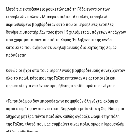
Μετά τις εκτοξεύσεις ρουκετών από τη Γάζα εναντίον των
ισραηλινών πόλεων Μπεερσεμπά και Ασκελόν, ισραηλινά
αεριωθούμενα βομβάρδισαν αυτό που οι ισραηλινές ένοπλες
δυνάμεις υποστήριξαν πως ήταν 15 χιλιόμετρα υπόγειων σηράγγων
που χρησιμοποιούνται από τη Χαμάς. Έπληξαν επίσης εννέα
κατοικίες που ανήκουν σε υψηλόβαθμούς διοικητές της Χαμάς,
πρόσθεσαν.
Καθώς οι ήχοι από τους ισραηλινούς βομβαρδισμούς συνεχίζονταν
όλο το πρωί, κάτοικοι της Γάζας έσπευσαν σε αρτοποιεία και
φαρμακεία για να κάνουν προμήθειες σε είδη πρώτης ανάγκης.
«Τα παιδιά μου δεν μπορούσαν να κοιμηθούν όλη νύχτα, ακόμη κι
αφού σταμάτησαν οι εντατικοί βομβαρδισμοί» είπε η Ουμ Ναΐμ, μια
50χρονη μητέρα πέντε παιδιών, καθώς αγόραζε ψωμί στην πόλη
της Γάζας. «Αυτό που μας συμβαίνει είναι πολύ, όμως η Ιερουσαλήμ
αξίζει κάθε θυσία».