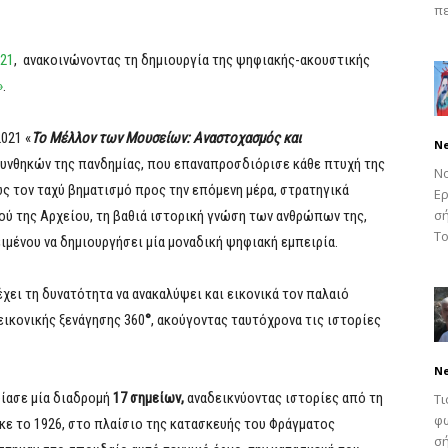
πε
021
, ανακοινώνοντας τη δημιουργία της ψηφιακής-ακουστικής
»
.
021 «
Το Μέλλον των Μουσείων: Αναστοχασμός και
N
υνθηκών της πανδημίας, που επαναπροσδιόρισε κάθε πτυχή της
Νο
ς τον ταχύ βηματισμό προς την επόμενη μέρα, στρατηγικά
Ερ
σή
ού της Αρχείου, τη βαθιά ιστορική γνώση των ανθρώπων της,
Το
ιμένου να δημιουργήσει μία μοναδική ψηφιακή εμπειρία.
χει τη δυνατότητα να ανακαλύψει και εικονικά τον παλαιό
εικονικής ξενάγησης 360
°
, ακούγοντας ταυτόχρονα τις ιστορίες
N
δίασε μία διαδρομή
17 σημείων,
αναδεικνύοντας ιστορίες από τη
Τι
φω
ε το 1926, στο πλαίσιο της κατασκευής του Φράγματος
σή