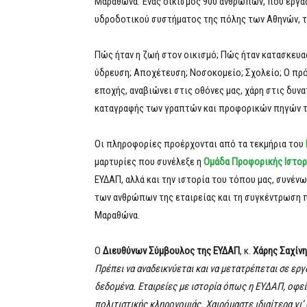
Μαραθώνα. Ένας οικισμός 900 ανθρώπων, που εργάσ
υδροδοτικού συστήματος της πόλης των Αθηνών, τη
Πώς ήταν η ζωή στον οικισμό; Πώς ήταν κατασκευασμ
ύδρευση; Αποχέτευση; Νοσοκομείο; Σχολείο; Ο πρό
εποχής, αναβιώνει στις οθόνες μας, χάρη στις δυν
καταγραφής των γραπτών και προφορικών πηγών τη
Οι πληροφορίες προέρχονται από τα τεκμήρια του
μαρτυρίες που συνέλεξε η
Ομάδα Προφορικής Ιστορ
ΕΥΔΑΠ, αλλά και την ιστορία του τόπου μας, συνέν
των ανθρώπων της εταιρείας και τη συγκέντρωση 
Μαραθώνα.
Ο
Διευθύνων Σύμβουλος της ΕΥΔΑΠ
, κ.
Χάρης Σαχίν
Πρέπει να αναδεικνύεται και να μετατρέπεται σε ερ
δεδομένα. Εταιρείες με ιστορία όπως η ΕΥΔΑΠ, οφεί
πολιτιστικής κληρονομιάς. Χαιρόμαστε ιδιαίτερα γι’