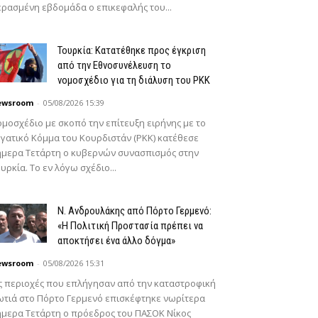
ρασμένη εβδομάδα ο επικεφαλής του...
Τουρκία: Κατατέθηκε προς έγκριση
από την Εθνοσυνέλευση το
νομοσχέδιο για τη διάλυση του PKK
ewsroom
-
05/08/2026 15:39
μοσχέδιο με σκοπό την επίτευξη ειρήνης με το
γατικό Κόμμα του Κουρδιστάν (PKK) κατέθεσε
μερα Τετάρτη ο κυβερνών συνασπισμός στην
υρκία. Το εν λόγω σχέδιο...
N. Ανδρουλάκης από Πόρτο Γερμενό:
«Η Πολιτική Προστασία πρέπει να
αποκτήσει ένα άλλο δόγμα»
ewsroom
-
05/08/2026 15:31
ς περιοχές που επλήγησαν από την καταστροφική
τιά στο Πόρτο Γερμενό επισκέφτηκε νωρίτερα
μερα Τετάρτη ο πρόεδρος του ΠΑΣΟΚ Νίκος