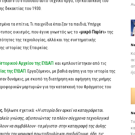
τηκαν στο σπουδαίο αυτό τεχνικό έργο, την κατασκευή του
Αν
ς δεκαετίας του 1930.
ένα τα σπίτια; Τι παιχνίδια έπαιζαν τα παιδιά; Υπήρχε
τυπος οικισμός, που έγινε γνωστός ως το «
μικρό Παρίσι
» της
ατότητες της τεχνολογίας, αλλά και της συστηματικής
N
ς ιστορίας της Εταιρείας.
Κο
αι
Ιστορικού Αρχείου της ΕΥΔΑΠ
και εμπλουτίστηκαν από τις
απ
ίας της ΕΥΔΑΠ
. Εργαζόμενοι, με βαθιά αγάπη για την ιστορία της
ήτ
ωσαν δυνάμεις, με σκοπό τη διατήρηση και αφήγηση της μνήμης
προφορικών μαρτυριών για την κατασκευή του Φράγματος του
ης
, δήλωσε σχετικά: «
Η ιστορία δεν αρκεί να καταγράφεται.
N
γαλείο γνώσης, αξιοποιώντας τα πλέον σύγχρονα τεχνολογικά
Το
λουν να συμβάλλουν -τα μέγιστα- στην καταγραφή της άυλης
κα
 αυτήν την ψηφιακή πρωτοβουλία και σχεδιάζουμε, ήδη, τις
Έπ