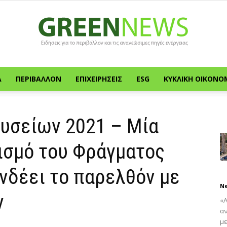
Α
ΠΕΡΙΒΆΛΛΟΝ
ΕΠΙΧΕΙΡΉΣΕΙΣ
ESG
ΚΥΚΛΙΚΉ ΟΙΚΟΝΟ
Green
υσείων 2021 – Μία
ισμό του Φράγματος
News
νδέει το παρελθόν με
N
ν
«
α
με