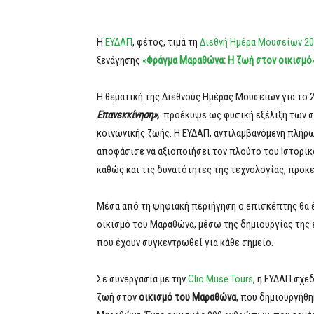
Η
ΕΥΔΑΠ
, φέτος, τιμά τη
Διεθνή Ημέρα Μουσείων 2
ξενάγησης
«
Φράγμα Μαραθώνα: Η ζωή στον οικισμό
Η θεματική της Διεθνούς Ημέρας Μουσείων για το 2
Επανεκκίνηση»
,
προέκυψε ως φυσική εξέλιξη των σ
κοινωνικής ζωής. Η ΕΥΔΑΠ, αντιλαμβανόμενη πλήρω
αποφάσισε να αξιοποιήσει τον πλούτο του Ιστορικ
καθώς και τις δυνατότητες της τεχνολογίας, προκε
Μέσα από τη ψηφιακή περιήγηση ο επισκέπτης θα έ
οικισμό του Μαραθώνα, μέσω της δημιουργίας της 
που έχουν συγκεντρωθεί για κάθε σημείο.
Σε συνεργασία με την
Clio Muse Tours
, η ΕΥΔΑΠ σχε
ζωή στον
οικισμό του Μαραθώνα,
που δημιουργήθηκ