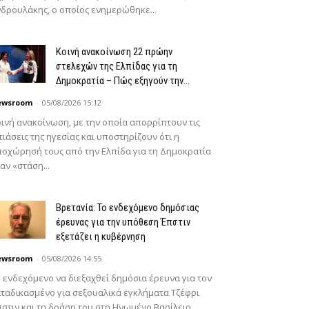
δρουλάκης, ο οποίος ενημερώθηκε...
Κοινή ανακοίνωση 22 πρώην
στελεχών της Ελπίδας για τη
Δημοκρατία – Πώς εξηγούν την...
ewsroom
-
05/08/2026 15:12
ινή ανακοίνωση, με την οποία απορρίπτουν τις
τιάσεις της ηγεσίας και υποστηρίζουν ότι η
οχώρησή τους από την Ελπίδα για τη Δημοκρατία
αν «στάση...
Βρετανία: Το ενδεχόμενο δημόσιας
έρευνας για την υπόθεση Έπστιν
εξετάζει η κυβέρνηση
ewsroom
-
05/08/2026 14:55
 ενδεχόμενο να διεξαχθεί δημόσια έρευνα για τον
ταδικασμένο για σεξουαλικά εγκλήματα Τζέφρι
στιν και τη δράση του στο Ηνωμένο Βασίλειο