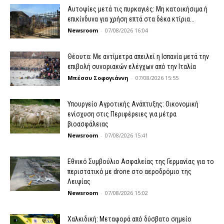
Αυτοψίες μετά τις πυρκαγιές: Μη κατοικήσιμα ή
επικίνδυνα για χρήση επτά στα δέκα κτίρια...
Newsroom
-
07/08/2026 16:04
Θέουτα: Με αντίμετρα απειλεί η Ισπανία μετά την
επιβολή συνοριακών ελέγχων από την Ιταλία
Μπέσσυ Σοφογιάννη
-
07/08/2026 15:55
Υπουργείο Αγροτικής Ανάπτυξης: Οικονομική
ενίσχυση στις Περιφέρειες για μέτρα
βιοασφάλειας
Newsroom
-
07/08/2026 15:41
Εθνικό Συμβούλιο Ασφαλείας της Γερμανίας για το
περιστατικό με drone στο αεροδρόμιο της
Λειψίας
Newsroom
-
07/08/2026 15:02
Χαλκιδική: Μεταφορά από δύσβατο σημείο