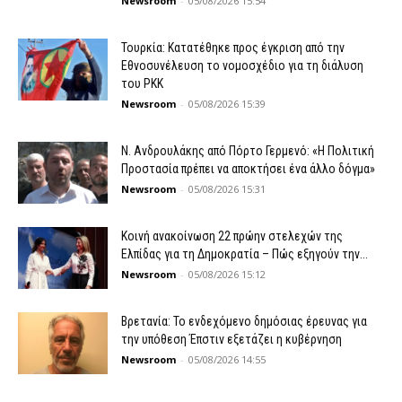
Newsroom
-
05/08/2026 15:54
Τουρκία: Κατατέθηκε προς έγκριση από την
Εθνοσυνέλευση το νομοσχέδιο για τη διάλυση
του PKK
Newsroom
-
05/08/2026 15:39
N. Ανδρουλάκης από Πόρτο Γερμενό: «Η Πολιτική
Προστασία πρέπει να αποκτήσει ένα άλλο δόγμα»
Newsroom
-
05/08/2026 15:31
Κοινή ανακοίνωση 22 πρώην στελεχών της
Ελπίδας για τη Δημοκρατία – Πώς εξηγούν την...
Newsroom
-
05/08/2026 15:12
Βρετανία: Το ενδεχόμενο δημόσιας έρευνας για
την υπόθεση Έπστιν εξετάζει η κυβέρνηση
Newsroom
-
05/08/2026 14:55