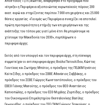
Απόστολος Τζιτζικώστας, αναφέρθηκε στο πρόγραμμα που
«έτρεξε» η Περιφέρεια αξιοποιώντας ευρωπαϊκούς πόρους 200
εκατ. ευρώ και στηρίζοντας περίπου 7.000 επιχειρήσεις και 25.000
θέσεις εργασίας. «Για εμάς ως Περιφέρεια συνεχίζει να αποτελεί
πρώτη προτεραιότητα η στήριξη των επιχειρήσεων και της
ανάπτυξης του τόπου μας γιατί μόνο έτσι θα μπορέσουμε να
χτίσουμε την Μακεδονία του 2030», συμπλήρωσε ο
περιφερειάρχης.
Εκτός από τον υπουργό και τον περιφερειάρχη, στη σύσκεψη
συμμετείχαν οι αντιπεριφερειάρχες Βούλα Πατουλίδου, Κώστας
Γιουτίκας και Σωτήρης Μπάτος, ο πρόεδρος της ΠΕΔΚΜ Ιγνάτιος
Καϊτεζίδης, ο πρόεδρος του ΣΒΒΕ Αθανάσιος Σαββάκης, ο
πρόεδρος του ΣΕΒΕ Γιώργος Κωνσταντόπουλος, ο πρόεδρος του
ΕΒΕΘ Γιάννης Μασούτης, ο πρόεδρος του ΒΕΘ Αναστάσιος
Καπνοπώλης, ο πρόεδρος του ΕΕΘ Μιχάλης Ζορπίδης, ο πρόεδρος
του Οικονομικού Επιμελητηρίου Θεσσαλονίκης Βασίλης
Γεωργιάδης, ο πρόεδρος του ΤΕΕ/ΤΚΜ Γιώργος Τσακούμης, ο