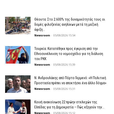
Θέουτα: Στο 2.600% της δυναμικότητάς τους οι
δομές φιλοξενίας ανηλίκων μετά τη μαζική
άφιξη...
Newsroom
-
05/08/2026 15:54
Τουρκία: Κατατέθηκε προς έγκριση από την
Εθνοσυνέλευση το νομοσχέδιο για τη διάλυση
του PKK
Newsroom
-
05/08/2026 15:39
N. Ανδρουλάκης από Πόρτο Γερμενό: «Η Πολιτική
Προστασία πρέπει να αποκτήσει ένα άλλο δόγμα»
Newsroom
-
05/08/2026 15:31
Κοινή ανακοίνωση 22 πρώην στελεχών της
Ελπίδας για τη Δημοκρατία – Πώς εξηγούν την...
Newsroom
-
05/08/2026 15:12