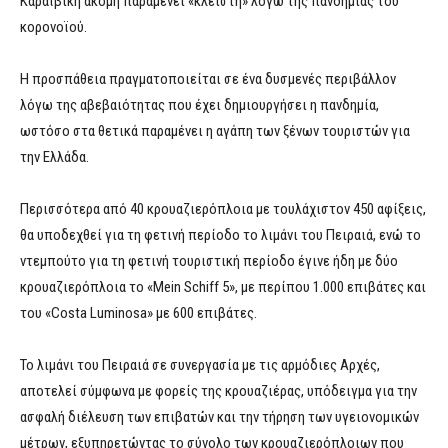
Καραϊβική ακόμη παραμένει «κλειστή» λόγω της πανδημίας του
κορονοϊού.
Η προσπάθεια πραγματοποιείται σε ένα δυσμενές περιβάλλον
λόγω της αβεβαιότητας που έχει δημιουργήσει η πανδημία,
ωστόσο στα θετικά παραμένει η αγάπη των ξένων τουριστών για
την Ελλάδα.
Περισσότερα από 40 κρουαζιερόπλοια με τουλάχιστον 450 αφίξεις,
θα υποδεχθεί για τη φετινή περίοδο το λιμάνι του Πειραιά, ενώ το
ντεμπούτο για τη φετινή τουριστική περίοδο έγινε ήδη με δύο
κρουαζιερόπλοια το «Mein Schiff 5», με περίπου 1.000 επιβάτες και
του «Costa Luminosa» με 600 επιβάτες.
Το λιμάνι του Πειραιά σε συνεργασία με τις αρμόδιες Αρχές,
αποτελεί σύμφωνα με φορείς της κρουαζιέρας, υπόδειγμα για την
ασφαλή διέλευση των επιβατών και την τήρηση των υγειονομικών
μέτρων, εξυπηρετώντας το σύνολο των κρουαζιερόπλοιων που