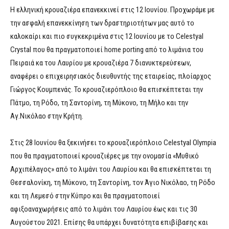
Η ελληνική κρουαζιέρα επανεκκινεί στις 12 Ιουνίου. Προχωράμε με
την ασφαλή επανεκκίνηση των δραστηριοτήτων μας αυτό το
καλοκαίρι και πιο συγκεκριμένα στις 12 Ιουνίου με τo Celestyal
Crystal που θα πραγματοποιεί home porting από το λιμάνια του
Πειραιά κα του Λαυρίου με κρουαζιέρα 7 διανυκτερεύσεων,
αναφέρει ο επιχειρησιακός διευθυντής της εταιρείας, πλοίαρχος
Γιώργος Κουμπενάς. Το κρουαζιερόπλοιο θα επισκέπτεται την
Πάτμο, τη Ρόδο, τη Σαντορίνη, τη Μύκονο, τη Μήλο και την
Αγ.Νικόλαο στην Κρήτη.
Στις 28 Ιουνίου θα ξεκινήσει το κρουαζιερόπλοιο Celestyal Olympia
που θα πραγματοποιεί κρουαζιέρες με την ονομασία «Μυθικό
Αρχιπέλαγος» από το λιμάνι του Λαυρίου και θα επισκέπτεται τη
Θεσσαλονίκη, τη Μύκονο, τη Σαντορίνη, τον Άγιο Νικόλαο, τη Ρόδο
και τη Λεμεσό στην Κύπρο και θα πραγματοποιεί
αφιξοαναχωρήσεις από το λιμάνι του Λαυρίου έως και τις 30
Αυγούστου 2021. Επίσης θα υπάρχει δυνατότητα επιβίβασης και