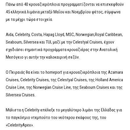
Πάνω από 40 κρουαζιερόπλοια προγραμματίζονται να επισκεφθούν
45 ελληνικά λιμάνια μεταξύ Μαΐου και Νοεμβρίου φέτος, σύμφωνα
με τα μέχρι τώρα στοιχεία.
Aida, Celebrity, Costa, Hapag Lloyd, MSC, Norwegian,Royal Caribbean,
Seabourn, Silversea και TUI, μαζί με την Celestyal Cruises, έχουν
σχεδιάσει σημαντικά προγράμματα κρουαζιέρας στην Ανατολική
Μεσόγειο γι αυτήν την καλοκαιρινή σεζόν.
Ο Πειραιάς θα είναι το homeport για κρουαζιερόπλοια της Azamara
Cruises, Celebrity Cruises, της Celestyal Cruises, της Holland America
Cruise Line, της Norwegian Cruise Line, της Seabourn Cruises και της
Silversea Cruises.
Μάλιστα η Celebrity επέλεξε το μεγαλύτερο λιμάνι της Ελλάδας για
το παγκόσμιο ντεμπούτο του νεότερου σκάφους της, του
«CelebrityApex».