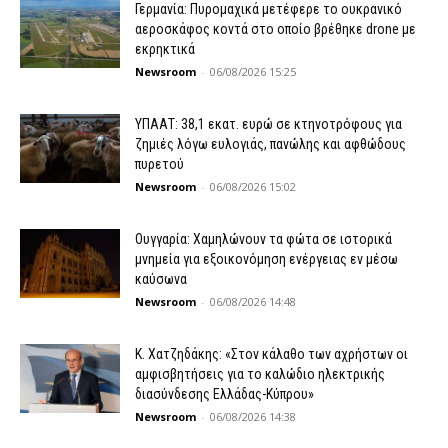
Γερμανία: Πυρομαχικά μετέφερε το ουκρανικό
αεροσκάφος κοντά στο οποίο βρέθηκε drone με
εκρηκτικά
Newsroom
-
06/08/2026 15:25
ΥΠΑΑΤ: 38,1 εκατ. ευρώ σε κτηνοτρόφους για
ζημιές λόγω ευλογιάς, πανώλης και αφθώδους
πυρετού
Newsroom
-
06/08/2026 15:02
Ουγγαρία: Χαμηλώνουν τα φώτα σε ιστορικά
μνημεία για εξοικονόμηση ενέργειας εν μέσω
καύσωνα
Newsroom
-
06/08/2026 14:48
Κ. Χατζηδάκης: «Στον κάλαθο των αχρήστων οι
αμφισβητήσεις για το καλώδιο ηλεκτρικής
διασύνδεσης Ελλάδας-Κύπρου»
Newsroom
-
06/08/2026 14:38