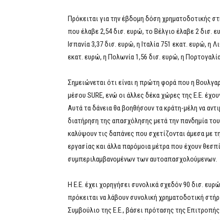
Πρόκειται για την έβδομη δόση χρηματοδοτικής στ
που έλαβε 2,54 δισ. ευρώ, το Βέλγιο έλαβε 2 δισ. ε
Ισπανία 3,37 δισ. ευρώ, η Ιταλία 751 εκατ. ευρώ, η 
εκατ. ευρώ, η Πολωνία 1,56 δισ. ευρώ, η Πορτογαλία
Σημειώνεται ότι είναι η πρώτη φορά που η Βουλγα
μέσου SURE, ενώ οι άλλες δέκα χώρες της Ε.Ε. έχο
Αυτά τα δάνεια θα βοηθήσουν τα κράτη-μέλη να αν
διατήρηση της απασχόλησης μετά την πανδημία του
καλύψουν τις δαπάνες που σχετίζονται άμεσα με 
εργασίας και άλλα παρόμοια μέτρα που έχουν θεσπ
συμπεριλαμβανομένων των αυτοαπασχολούμενων.
Η Ε.Ε. έχει χορηγήσει συνολικά σχεδόν 90 δισ. ευρώ
πρόκειται να λάβουν συνολική χρηματοδοτική στήρι
Συμβούλιο της Ε.Ε., βάσει πρότασης της Επιτροπής