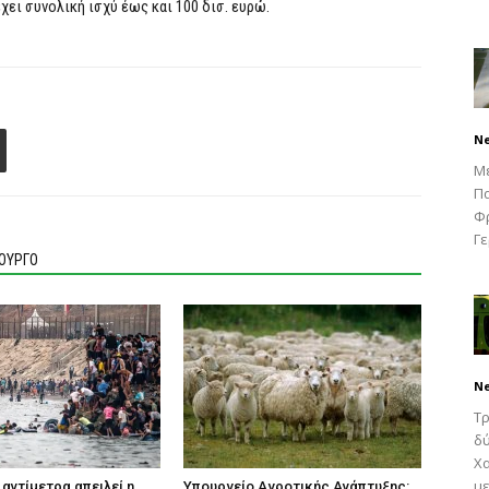
χει συνολική ισχύ έως και 100 δισ. ευρώ.
N
Μ
Πα
Φρ
Γε
ΙΟΥΡΓΟ
N
Τρ
δύ
Χα
με
 αντίμετρα απειλεί η
Υπουργείο Αγροτικής Ανάπτυξης: