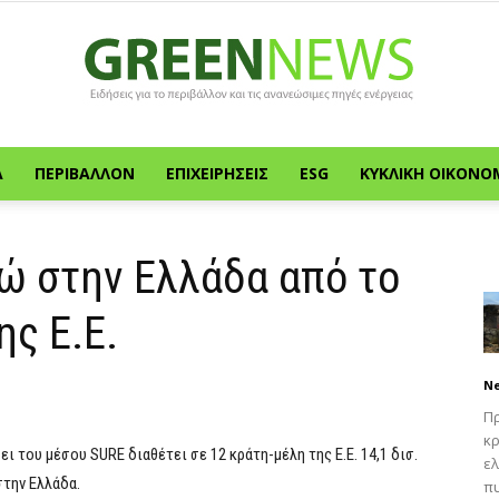
Α
ΠΕΡΙΒΆΛΛΟΝ
ΕΠΙΧΕΙΡΉΣΕΙΣ
ESG
ΚΥΚΛΙΚΉ ΟΙΚΟΝΟ
Green
ρώ στην Ελλάδα από το
ς Ε.Ε.
News
N
Πρ
κρ
 του μέσου SURE διαθέτει σε 12 κράτη-μέλη της Ε.Ε. 14,1 δισ.
ελ
στην Ελλάδα.
πυ