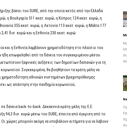
ήριξης βάσει του SURE, από την οποία εκτός από την Ελλάδα
υρώ, η Βουλγαρία 511 εκατ. ευρώ, η Κύπρος 124 εκατ. ευρώ, η
Λιθουανία 355 εκατ. ευρώ, η Λετονία 113 εκατ. ευρώ, η Μάλτα 177
 2,41 δισ. ευρώ και η Εσθονία 230 εκατ. ευρώ.
Μ
Να
ρία και η Εσθονία λαμβάνουν χρηματοδότηση στο πλαίσιο του
Ισ
υν ήδη επωφεληθεί από τα δάνεια του συγκεκριμένου μέσου.
συ
αι
τιμετωπίσουν ξαφνικές αυξήσεις των δημοσίων δαπανών για τη
 κορωνοϊού. Συγκεκριμένα, θα βοηθήσουν τα κράτη-μέλη να
τη χρηματοδότηση εθνικών συστημάτων βραχυπρόθεσμης
ίσει ως απάντηση στην πανδημία κορωνοϊού,
N
 σε δάνεια back-to-back. Δεκαεννιά κράτη-μέλη της Ε.Ε.
Τη
Πε
ξη 94,3 δισ. ευρώ μέσω του SURE, έπειτα από έγκριση από το
π
. Οι χώρες μπορούν ακόμη να υποβάλουν αιτήματα για να λάβουν
Αν