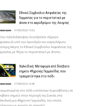
Εθνικό Συμβούλιο Ασφαλείας της
Γερμανίας για το περιστατικό με
drone στο αεροδρόμιο της Λειψίας
ewsroom
-
07/08/2026 15:02
έσω τηλεδιάσκεψης συνεδρίασε σήμερα
ρασκευή υπό την προεδρία του καγκελάριου
ίντριχ Μερτς το Εθνικό Συμβούλιο Ασφαλείας της
ρμανίας με θέμα το περιστατικό με drone...
Χαλκιδική: Μεταφορά από δύσβατο
σημείο 49χρονης Γερμανίδας που
τραυματίστηκε στο πόδι
ewsroom
-
07/08/2026 14:40
αυματισμένη στο πόδι εντόπισαν πυροσβέστες σε
σβατο σημείο στην περιοχή της Συκιάς στη
λκιδική μια 49χρονη Γερμανίδα, την οποία
τέφεραν με φορείο σε ασφαλές...