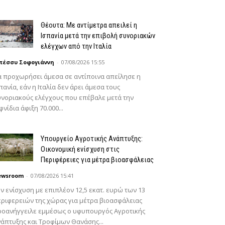
Θέουτα: Με αντίμετρα απειλεί η
Ισπανία μετά την επιβολή συνοριακών
ελέγχων από την Ιταλία
πέσσυ Σοφογιάννη
-
07/08/2026 15:55
 προχωρήσει άμεσα σε αντίποινα απείλησε η
πανία, εάν η Ιταλία δεν άρει άμεσα τους
νοριακούς ελέγχους που επέβαλε μετά την
φνίδια άφιξη 70.000...
Υπουργείο Αγροτικής Ανάπτυξης:
Οικονομική ενίσχυση στις
Περιφέρειες για μέτρα βιοασφάλειας
ewsroom
-
07/08/2026 15:41
ν ενίσχυση με επιπλέον 12,5 εκατ. ευρώ των 13
ριφερειών της χώρας για μέτρα βιοασφάλειας
ροανήγγειλε εμμέσως ο υφυπουργός Αγροτικής
άπτυξης και Τροφίμων Θανάσης...