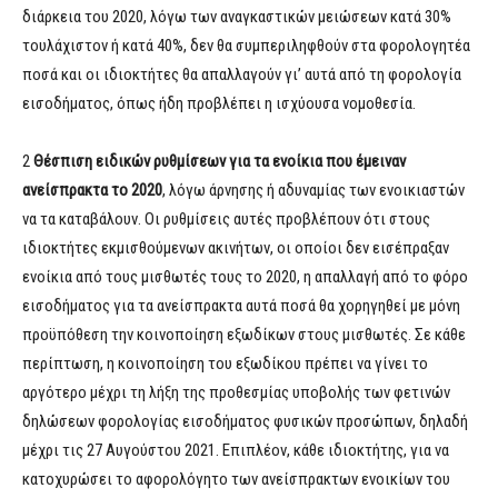
διάρκεια του 2020, λόγω των αναγκαστικών μειώσεων κατά 30%
τουλάχιστον ή κατά 40%, δεν θα συμπεριληφθούν στα φορολογητέα
ποσά και οι ιδιοκτήτες θα απαλλαγούν γι’ αυτά από τη φορολογία
εισοδήματος, όπως ήδη προβλέπει η ισχύουσα νομοθεσία.
2
Θέσπιση ειδικών ρυθμίσεων για τα ενοίκια που έμειναν
ανείσπρακτα το 2020
, λόγω άρνησης ή αδυναμίας των ενοικιαστών
να τα καταβάλουν. Οι ρυθμίσεις αυτές προβλέπουν ότι στους
ιδιοκτήτες εκμισθούμενων ακινήτων, οι οποίοι δεν εισέπραξαν
ενοίκια από τους μισθωτές τους το 2020, η απαλλαγή από το φόρο
εισοδήματος για τα ανείσπρακτα αυτά ποσά θα χορηγηθεί με μόνη
προϋπόθεση την κοινοποίηση εξωδίκων στους μισθωτές. Σε κάθε
περίπτωση, η κοινοποίηση του εξωδίκου πρέπει να γίνει το
αργότερο μέχρι τη λήξη της προθεσμίας υποβολής των φετινών
δηλώσεων φορολογίας εισοδήματος φυσικών προσώπων, δηλαδή
μέχρι τις 27 Αυγούστου 2021. Επιπλέον, κάθε ιδιοκτήτης, για να
κατοχυρώσει το αφορολόγητο των ανείσπρακτων ενοικίων του