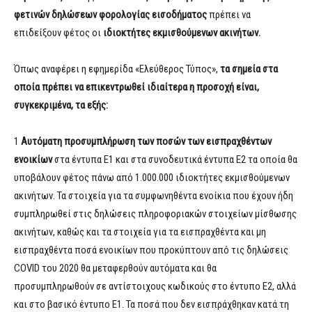
φετινών δηλώσεων φορολογίας εισοδήματος
πρέπει να
επιδείξουν φέτος οι
ιδιοκτήτες εκμισθούμενων ακινήτων.
Όπως αναφέρει η εφημερίδα «Ελεύθερος Τύπος»,
τα σημεία στα
οποία πρέπει να επικεντρωθεί ιδιαίτερα η προσοχή είναι,
συγκεκριμένα, τα εξής:
1
Aυτόματη προσυμπλήρωση των ποσών των εισπραχθέντων
ενοικίων
στα έντυπα Ε1 και στα συνοδευτικά έντυπα Ε2 τα οποία θα
υποβάλουν φέτος πάνω από 1.000.000 ιδιοκτήτες εκμισθούμενων
ακινήτων. Τα στοιχεία για τα συμφωνηθέντα ενοίκια που έχουν ήδη
συμπληρωθεί στις δηλώσεις πληροφοριακών στοιχείων μίσθωσης
ακινήτων, καθώς και τα στοιχεία για τα εισπραχθέντα και μη
εισπραχθέντα ποσά ενοικίων που προκύπτουν από τις δηλώσεις
COVID του 2020 θα μεταφερθούν αυτόματα και θα
προσυμπληρωθούν σε αντίστοιχους κωδικούς στο έντυπο Ε2, αλλά
και στο βασικό έντυπο Ε1. Τα ποσά που δεν εισπράχθηκαν κατά τη