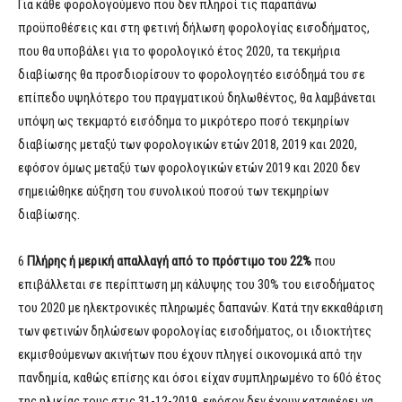
Για κάθε φορολογούμενο που δεν πληροί τις παραπάνω
προϋποθέσεις και στη φετινή δήλωση φορολογίας εισοδήματος,
που θα υποβάλει για το φορολογικό έτος 2020, τα τεκμήρια
διαβίωσης θα προσδιορίσουν το φορολογητέο εισόδημά του σε
επίπεδο υψηλότερο του πραγματικού δηλωθέντος, θα λαμβάνεται
υπόψη ως τεκμαρτό εισόδημα το μικρότερο ποσό τεκμηρίων
διαβίωσης μεταξύ των φορολογικών ετών 2018, 2019 και 2020,
εφόσον όμως μεταξύ των φορολογικών ετών 2019 και 2020 δεν
σημειώθηκε αύξηση του συνολικού ποσού των τεκμηρίων
διαβίωσης.
6
Πλήρης ή μερική απαλλαγή από το πρόστιμο του 22%
που
επιβάλλεται σε περίπτωση μη κάλυψης του 30% του εισοδήματος
του 2020 με ηλεκτρονικές πληρωμές δαπανών. Κατά την εκκαθάριση
των φετινών δηλώσεων φορολογίας εισοδήματος, οι ιδιοκτήτες
εκμισθούμενων ακινήτων που έχουν πληγεί οικονομικά από την
πανδημία, καθώς επίσης και όσοι είχαν συμπληρωμένο το 60ό έτος
της ηλικίας τους στις 31-12-2019, εφόσον δεν έχουν καταφέρει να