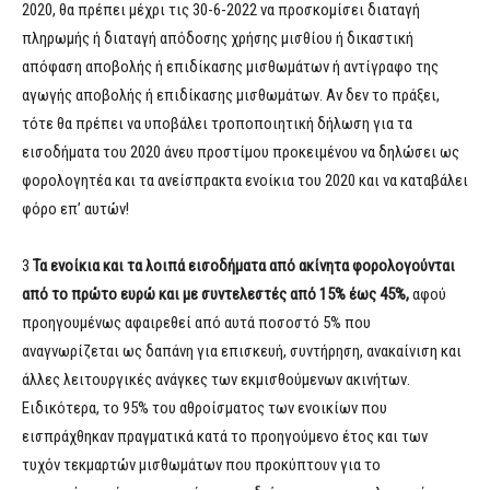
2020, θα πρέπει μέχρι τις 30-6-2022 να προσκομίσει διαταγή
πληρωμής ή διαταγή απόδοσης χρήσης μισθίου ή δικαστική
απόφαση αποβολής ή επιδίκασης μισθωμάτων ή αντίγραφο της
αγωγής αποβολής ή επιδίκασης μισθωμάτων. Αν δεν το πράξει,
τότε θα πρέπει να υποβάλει τροποποιητική δήλωση για τα
εισοδήματα του 2020 άνευ προστίμου προκειμένου να δηλώσει ως
φορολογητέα και τα ανείσπρακτα ενοίκια του 2020 και να καταβάλει
φόρο επ’ αυτών!
3
Τα ενοίκια και τα λοιπά εισοδήματα από ακίνητα
φορολογούνται
από το πρώτο ευρώ και με συντελεστές από 15% έως 45%,
αφού
προηγουμένως αφαιρεθεί από αυτά ποσοστό 5% που
αναγνωρίζεται ως δαπάνη για επισκευή, συντήρηση, ανακαίνιση και
άλλες λειτουργικές ανάγκες των εκμισθούμενων ακινήτων.
Ειδικότερα, το 95% του αθροίσματος των ενοικίων που
εισπράχθηκαν πραγματικά κατά το προηγούμενο έτος και των
τυχόν τεκμαρτών μισθωμάτων που προκύπτουν για το