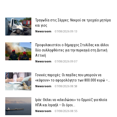
Τραγωδία στις Σέρρες: Νεκροί σε τροχαίο μητέρα
και γιος
Newsroom
-
07/08/2026 09:13
Προφυλακιστέοι ο δήμαρχος Στυλίδας και άλλοι
δύο συλληφθέντες για την πυρκαγιά στη Δυτική
Αττική
Newsroom
-
07/08/2026 09:07
Γονικές παροχές: Οι παγίδες που μπορούν να
«κάψουν» το αφορολόγητο των 800.000 ευρώ –...
Newsroom
-
07/08/2026 08:58
Ιράν: Θέλει να «κλειδώσει» το Ορμούζ για πλοία
ΗΠΑ και Ισραήλ – Οι όροι...
Newsroom
-
07/08/2026 08:55