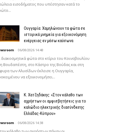
ώλεια εισοδήματος που υπέστησαν κατά το
ώτο...
Ουγγαρία: Χαμηλώνουν τα φώτα σε
ιστορικά μνημεία για εξοικονόμηση
ενέργειας εν μέσω καύσωνα
ewsroom
-
06/08/2026 14:48
 διακοσμητικά φώτα στο κτίριο του Κοινοβουλίου
η Βουδαπέστη, στο Κάστρο της Βούδας και στη
φυρα των Αλυσίδων έκλεισε η Ουγγαρία,
οκειμένου να εξοικονομήσει...
Κ. Χατζηδάκης: «Στον κάλαθο των
αχρήστων οι αμφισβητήσεις για το
καλώδιο ηλεκτρικής διασύνδεσης
Ελλάδας-Κύπρου»
ewsroom
-
06/08/2026 14:38
τον κάλαθο των αχρήστων πήγαν οι