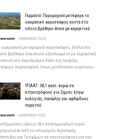
Γερμανία: Πυρομαχικά μετέφερε το
ουκρανικό αεροσκάφος κοντά στο
οποίο βρέθηκε drone με εκρηκτικά
ewsroom
-
06/08/2026 15:25
 ουκρανικό μεταφορικό αεροσκάφος, δίπλα στο
οίο βρέθηκε ένα drone εξοπλισμένο με εκρηκτική
σκευή στο αεροδρόμιο Χάλε της Λειψίας,
τέφερε πυρομαχικά, όπως μετέδωσαν νωρίτερα...
ΥΠΑΑΤ: 38,1 εκατ. ευρώ σε
κτηνοτρόφους για ζημιές λόγω
ευλογιάς, πανώλης και αφθώδους
πυρετού
ewsroom
-
06/08/2026 15:02
οζημιώσεις ύψους 38,1 εκατομμυρίων ευρώ
ρηγούνται από το υπουργείο Αγροτικής
άπτυξης και Τροφίμων σε κτηνοτρόφους για την