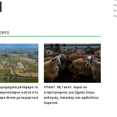
αμ
δ
αν
ΙΟΥΡΓΟ
Πυρομαχικά μετέφερε το
ΥΠΑΑΤ: 38,1 εκατ. ευρώ σε
 αεροσκάφος κοντά στο
κτηνοτρόφους για ζημιές λόγω
ηκε drone με εκρηκτικά
ευλογιάς, πανώλης και αφθώδους
πυρετού