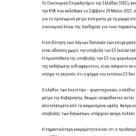
Το Οικονομικό Επιμελητήριο της Ελλάδας (ΟΕΕ), εκ
την ΚΥΑ που εκδόθηκε το Σάββατο 29 Μαΐου 2021,
για το προσωρινό μέτρο ενίσχυσης με τη μορφή ε
οικονομικά λόγω της πανδημίας για τους παρακάτ
Η επιδότηση των πάγιων δαπανών των επιχειρήσε
είναι αδύνατη χωρίς την υποβολή του Ε3 (κατάστα
Η προϋπόθεση της υποβολής του Ε3 του φορολογικο
της εκδήλωσης ενδιαφέροντος, είναι ανέφικτο να υ
υπόψη το γεγονός ότι η φόρμα του εντύπου Ε3 δεν 
Ο κλάδος των λογιστών – φοροτεχνικών, ο κλάδος δ
μέτρα της Κυβέρνησης, θεωρεί απαράδεκτες αυτές τ
αποτελέσματα από τα αναμενόμενα οφέλη. Ακόμη και
υποβολής των δηλώσεων, υπάρχουν ακόμη πολλές ε
Η σημαντικότερη εκκρεμότητα είναι ότι η προθεσ
η