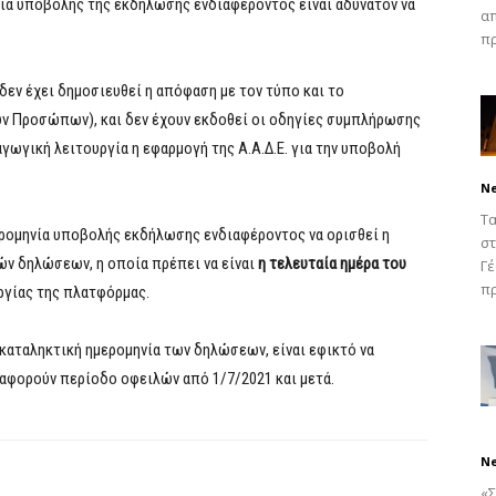
νία υποβολής της εκδήλωσης ενδιαφέροντος είναι αδύνατον να
απ
πρ
 δεν έχει δημοσιευθεί η απόφαση με τον τύπο και το
ών Προσώπων), και δεν έχουν εκδοθεί οι οδηγίες συμπλήρωσης
αγωγική λειτουργία η εφαρμογή της Α.Α.Δ.Ε. για την υποβολή
N
Τα
ερομηνία υποβολής εκδήλωσης ενδιαφέροντος να ορισθεί η
στ
ν δηλώσεων, η οποία πρέπει να είναι
η τελευταία ημέρα του
Γέ
πρ
ργίας της πλατφόρμας.
καταληκτική ημερομηνία των δηλώσεων, είναι εφικτό να
αφορούν περίοδο οφειλών από 1/7/2021 και μετά.
N
«Σ