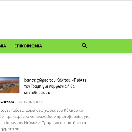
ΜΊΑ
ΕΠΙΚΟΙΝΩΝΊΑ
Ιράν σε χώρες του Κόλπου: «Πιέστε
τον Τραμπ για συμφωνία ή θα
επιτεθούμε σε...
ewsroom
-
06/08/2026 16:00
τονες πιέσεις ασκεί στις χώρες του Κόλπου το
άν, προκειμένου να αναλάβουν πρωτοβουλίες για
 πείσουν τον Ντόναλντ Τραμπ να σταματήσει τα
ήγματα σε...