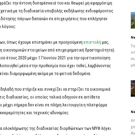
φράζει την έντονη δυσαρέσκειά του και θεωρεί μη εφαρμόσιμη
 σχετικά με τη διαδικασία υποβολής εκδήλωσης ενδιαφέροντος
πιδότησης πάγιων δαπανών σε επιχειρήσεις που επλήγησαν
ω λόγους:
N
ων, όπως έχουμε επισημάνει με προηγούμενη
επιστολή
μας,
Το
ση οικονομικών στοιχείων από επιχειρηματική δραστηριότητα).
οπ
ύ έτους 2020 μέχρι 17 Ιουνίου 2021 για την οριστικοποίηση
συ
με
λοποιηθεί μέσα στην προθεσμία που έχει τεθεί, λαμβάνοντας
είναι διαμορφωμένη ακόμα με τα φετινά δεδομένα.
ηλαδή που στήριξε και συνεχίζει να στηρίζει τα οικονομικά
ις διαδικασίες, οι οποίες τελικά οδηγούν σε αντίθετα
 μέχρι σήμερα δεν είναι σε πλήρη λειτουργία η πλατφόρμα
N
κκρεμότητες και τεχνικές αδυναμίες.
Απ
χο
μία ολοκλήρωσης της διαδικασίας διορθώσεων των ΜΥΦ λήγει
Αν