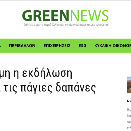
Α
ΠΕΡΙΒΆΛΛΟΝ
ΕΠΙΧΕΙΡΉΣΕΙΣ
ESG
ΚΥΚΛΙΚΉ ΟΙΚΟΝΟ
Green
μη η εκδήλωση
 τις πάγιες δαπάνες
News
N
Έν
Ιρ
να
πλ