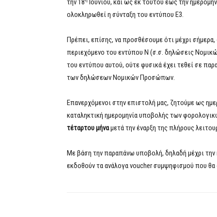
την 18
Ιουνίου, και ως εκ τούτου έως την ημερομη
ολοκληρωθεί η σύνταξη του εντύπου Ε3.
Πρέπει, επίσης, να προσθέσουμε ότι μέχρι σήμερα,
περιεχόμενο του εντύπου Ν (σ.σ. δηλώσεις Νομικ
του εντύπου αυτού, ούτε φυσικά έχει τεθεί σε παρ
των δηλώσεων Νομικών Προσώπων.
Επανερχόμενοι στην επιστολή μας, ζητούμε ως ημ
καταληκτική ημερομηνία υποβολής των φορολογικώ
τέταρτου μήνα
μετά την έναρξη της πλήρους λειτου
Με βάση την παραπάνω υποβολή, δηλαδή μέχρι την 
εκδοθούν τα ανάλογα voucher συμψηφισμού που θα 