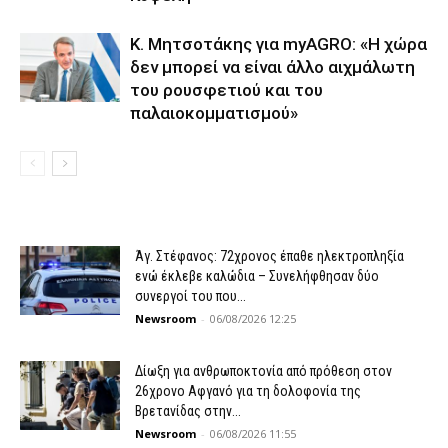
K. Μητσοτάκης για myAGRO: «Η χώρα
δεν μπορεί να είναι άλλο αιχμάλωτη
του ρουσφετιού και του
παλαιοκομματισμού»
Άγ. Στέφανος: 72χρονος έπαθε ηλεκτροπληξία
ενώ έκλεβε καλώδια – Συνελήφθησαν δύο
συνεργοί του που...
Newsroom
-
06/08/2026 12:25
Δίωξη για ανθρωποκτονία από πρόθεση στον
26χρονο Αφγανό για τη δολοφονία της
Βρετανίδας στην...
Newsroom
-
06/08/2026 11:55