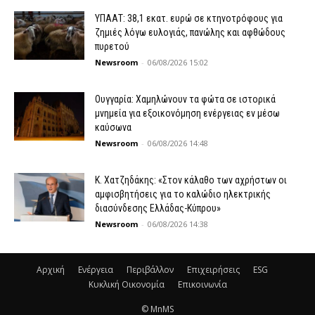
ΥΠΑΑΤ: 38,1 εκατ. ευρώ σε κτηνοτρόφους για
ζημιές λόγω ευλογιάς, πανώλης και αφθώδους
πυρετού
Newsroom
-
06/08/2026 15:02
Ουγγαρία: Χαμηλώνουν τα φώτα σε ιστορικά
μνημεία για εξοικονόμηση ενέργειας εν μέσω
καύσωνα
Newsroom
-
06/08/2026 14:48
Κ. Χατζηδάκης: «Στον κάλαθο των αχρήστων οι
αμφισβητήσεις για το καλώδιο ηλεκτρικής
διασύνδεσης Ελλάδας-Κύπρου»
Newsroom
-
06/08/2026 14:38
Αρχική
Ενέργεια
Περιβάλλον
Επιχειρήσεις
ESG
Κυκλική Οικονομία
Επικοινωνία
© MnMS