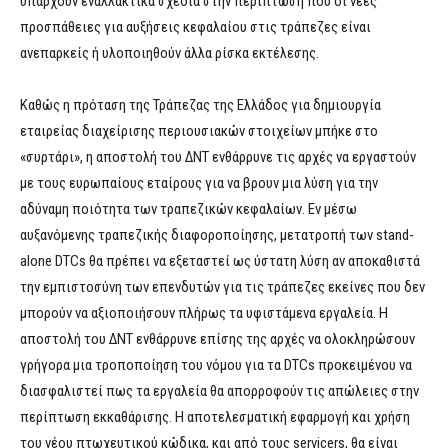
υπάρχουν εναλλακτικά σχέδια στην περίπτωση που οι νέες
προσπάθειες για αυξήσεις κεφαλαίου στις τράπεζες είναι
ανεπαρκείς ή υλοποιηθούν άλλα ρίσκα εκτέλεσης.
Καθώς η πρόταση της Τράπεζας της Ελλάδος για δημιουργία
εταιρείας διαχείρισης περιουσιακών στοιχείων μπήκε στο
«συρτάρι», η αποστολή του ΔΝΤ ενθάρρυνε τις αρχές να εργαστούν
με τους ευρωπαίους εταίρους για να βρουν μια λύση για την
αδύναμη ποιότητα των τραπεζικών κεφαλαίων. Εν μέσω
αυξανόμενης τραπεζικής διαφοροποίησης, μετατροπή των stand-
alone DTCs θα πρέπει να εξεταστεί ως ύστατη λύση αν αποκαθιστά
την εμπιστοσύνη των επενδυτών για τις τράπεζες εκείνες που δεν
μπορούν να αξιοποιήσουν πλήρως τα υφιστάμενα εργαλεία. Η
αποστολή του ΔΝΤ ενθάρρυνε επίσης της αρχές να ολοκληρώσουν
γρήγορα μια τροποποίηση του νόμου για τα DTCs προκειμένου να
διασφαλιστεί πως τα εργαλεία θα απορροφούν τις απώλειες στην
περίπτωση εκκαθάρισης. Η αποτελεσματική εφαρμογή και χρήση
του νέου πτωχευτικού κώδικα, και από τους servicers, θα είναι