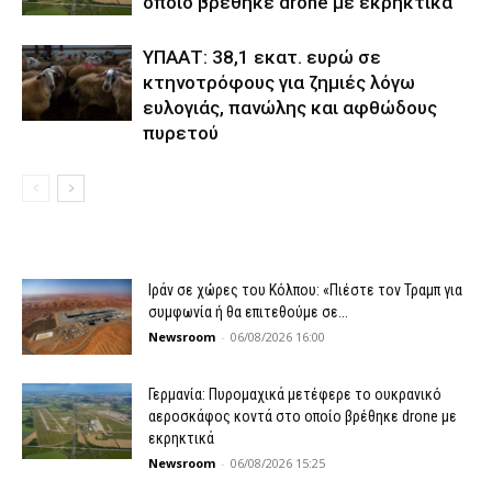
οποίο βρέθηκε drone με εκρηκτικά
ΥΠΑΑΤ: 38,1 εκατ. ευρώ σε
κτηνοτρόφους για ζημιές λόγω
ευλογιάς, πανώλης και αφθώδους
πυρετού
Ιράν σε χώρες του Κόλπου: «Πιέστε τον Τραμπ για
συμφωνία ή θα επιτεθούμε σε...
Newsroom
-
06/08/2026 16:00
Γερμανία: Πυρομαχικά μετέφερε το ουκρανικό
αεροσκάφος κοντά στο οποίο βρέθηκε drone με
εκρηκτικά
Newsroom
-
06/08/2026 15:25