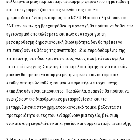
καλλιέργεια μιας περιεκτικής ανάκαμψης φέρνοντας τη μετάβαση
από τις «γραμμές ζωής» στις επενδύσεις που θα
χρηματοδοτούνται με πόρους του NGEU. Η αποστολή έδωσε του
ΔΝΤ τόνισε πως η βραχυπρόθεσμη προσοχή θα πρέπει να δοθεί στα
υγειονομικά αποτελέσματα και πως οι στόχοι για τη
μεσοπρόθεσμη δημοσιονομική βιωσιμότητα δεν θα πρέπει να
επιτευχθούν σε βάρος της ανάπτυξης, ιδιαίτερα δεδομένης της
επίπτωσης των δυο κρίσεων στους νέους που βιώνουν υψηλά
ποσοστά ανεργίας. Στην περίπτωση υλοποίησης των πτωτικών
ρίσκων θα πρέπει να υπάρχει μέριμνα μέσω των αυτόματων
σταθεροποιητών καθώς και μέσω περαιτέρω στοχευμένης
στήριξης εάν είναι απαραίτητο. Παράλληλα, οι αρχές θα πρέπει να
ενισχύσουν τις διαρθρωτικές μεταρρυθμίσεις και τις
μεταρρυθμίσεις στον χρηματοοικονομικό τομέα, βάζοντας σε
προτεραιότητα αυτές που ενθαρρύνουν μια ταχεία, βιώσιμη
ανακατανομή κεφαλαίων και εργασίας και συμμετοχικής ανάπτυξης.
8.
Η αποστολή του ΔΝΤ στήριξε τη διατήρηση της δημοσιονομικής