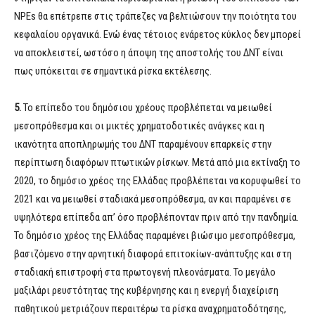
NPEs θα επέτρεπε στις τράπεζες να βελτιώσουν την ποιότητα του
κεφαλαίου οργανικά. Ενώ ένας τέτοιος ενάρετος κύκλος δεν μπορεί
να αποκλειστεί, ωστόσο η άποψη της αποστολής του ΔΝΤ είναι
πως υπόκειται σε σημαντικά ρίσκα εκτέλεσης.
5.
Το επίπεδο του δημόσιου χρέους προβλέπεται να μειωθεί
μεσοπρόθεσμα και οι μικτές χρηματοδοτικές ανάγκες και η
ικανότητα αποπληρωμής του ΔΝΤ παραμένουν επαρκείς στην
περίπτωση διαφόρων πτωτικών ρίσκων. Μετά από μια εκτίναξη το
2020, το δημόσιο χρέος της Ελλάδας προβλέπεται να κορυφωθεί το
2021 και να μειωθεί σταδιακά μεσοπρόθεσμα, αν και παραμένει σε
υψηλότερα επίπεδα απ’ όσο προβλέπονταν πριν από την πανδημία.
Το δημόσιο χρέος της Ελλάδας παραμένει βιώσιμο μεσοπρόθεσμα,
βασιζόμενο στην αρνητική διαφορά επιτοκίων-ανάπτυξης και στη
σταδιακή επιστροφή στα πρωτογενή πλεονάσματα. Το μεγάλο
μαξιλάρι ρευστότητας της κυβέρνησης και η ενεργή διαχείριση
παθητικού μετριάζουν περαιτέρω τα ρίσκα αναχρηματοδότησης,