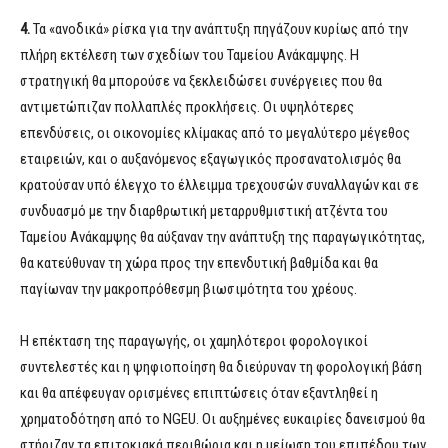
4.
Τα «ανοδικά» ρίσκα για την ανάπτυξη πηγάζουν κυρίως από την
πλήρη εκτέλεση των σχεδίων του Ταμείου Ανάκαμψης. Η
στρατηγική θα μπορούσε να ξεκλειδώσει συνέργειες που θα
αντιμετώπιζαν πολλαπλές προκλήσεις. Οι υψηλότερες
επενδύσεις, οι οικονομίες κλίμακας από το μεγαλύτερο μέγεθος
εταιρειών, και ο αυξανόμενος εξαγωγικός προσανατολισμός θα
κρατούσαν υπό έλεγχο το έλλειμμα τρεχουσών συναλλαγών και σε
συνδυασμό με την διαρθρωτική μεταρρυθμιστική ατζέντα του
Ταμείου Ανάκαμψης θα αύξαναν την ανάπτυξη της παραγωγικότητας,
θα κατεύθυναν τη χώρα προς την επενδυτική βαθμίδα και θα
παγίωναν την μακροπρόθεσμη βιωσιμότητα του χρέους.
Η επέκταση της παραγωγής, οι χαμηλότεροι φορολογικοί
συντελεστές και η ψηφιοποίηση θα διεύρυναν τη φορολογική βάση
και θα απέφευγαν ορισμένες επιπτώσεις όταν εξαντληθεί η
χρηματοδότηση από το NGEU. Οι αυξημένες ευκαιρίες δανεισμού θα
στήριζαν τα επιτοκιακά περιθώρια και η μείωση του επιπέδου των