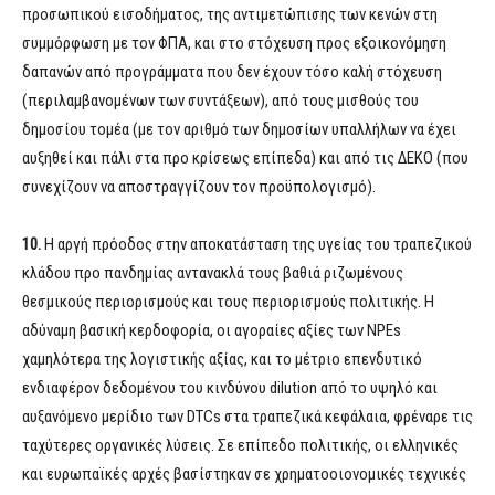
προσωπικού εισοδήματος, της αντιμετώπισης των κενών στη
συμμόρφωση με τον ΦΠΑ, και στο στόχευση προς εξοικονόμηση
δαπανών από προγράμματα που δεν έχουν τόσο καλή στόχευση
(περιλαμβανομένων των συντάξεων), από τους μισθούς του
δημοσίου τομέα (με τον αριθμό των δημοσίων υπαλλήλων να έχει
αυξηθεί και πάλι στα προ κρίσεως επίπεδα) και από τις ΔΕΚΟ (που
συνεχίζουν να αποστραγγίζουν τον προϋπολογισμό).
10.
Η αργή πρόοδος στην αποκατάσταση της υγείας του τραπεζικού
κλάδου προ πανδημίας αντανακλά τους βαθιά ριζωμένους
θεσμικούς περιορισμούς και τους περιορισμούς πολιτικής. Η
αδύναμη βασική κερδοφορία, οι αγοραίες αξίες των NPEs
χαμηλότερα της λογιστικής αξίας, και το μέτριο επενδυτικό
ενδιαφέρον δεδομένου του κινδύνου dilution από το υψηλό και
αυξανόμενο μερίδιο των DTCs στα τραπεζικά κεφάλαια, φρέναρε τις
ταχύτερες οργανικές λύσεις. Σε επίπεδο πολιτικής, οι ελληνικές
και ευρωπαϊκές αρχές βασίστηκαν σε χρηματοοιονομικές τεχνικές