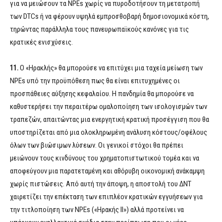
για να μειώσουν τα NPEs χωρίς να πυροδοτήσουν τη μετατροπή
των DTCs ή να φέρουν υψηλά εμπροσθοβαρή δημοσιονομικά κόστη,
τηρώντας παράλληλα τους πανευρωπαϊκούς κανόνες για τις
κρατικές ενισχύσεις.
11.
Ο «Ηρακλής» θα μπορούσε να επιτύχει μια ταχεία μείωση των
NPEs υπό την προϋπόθεση πως θα είναι επιτυχημένες οι
προσπάθειες αύξησης κεφαλαίου. Η πανδημία θα μπορούσε να
καθυστερήσει την περαιτέρω ομαλοποίηση των ισολογισμών των
τραπεζών, απαιτώντας μια ενεργητική κρατική προσέγγιση που θα
υποστηρίζεται από μια ολοκληρωμένη ανάλυση κόστους/οφέλους
όλων των βιώσιμων λύσεων. Οι γενικοί στόχοι θα πρέπει
μειώνουν τους κινδύνους του χρηματοπιστωτικού τομέα και να
αποφεύγουν μια παρατεταμένη και αθόρυβη οικονομική ανάκαμψη
χωρίς πιστώσεις. Από αυτή την άποψη, η αποστολή του ΔΝΤ
χαιρετίζει την επέκταση των επιπλέον κρατικών εγγυήσεων για
την τιτλοποίηση των NPEs («Ηρακής ΙΙ») αλλά προτείνει να