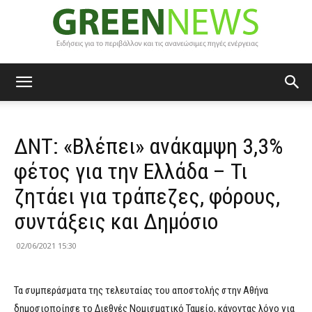
Green
ΔΝΤ: «Βλέπει» ανάκαμψη 3,3%
News
φέτος για την Ελλάδα – Τι
ζητάει για τράπεζες, φόρους,
συντάξεις και Δημόσιο
02/06/2021 15:30
Τα συμπεράσματα της τελευταίας του αποστολής στην Αθήνα
δημοσιοποίησε το Διεθνές Νομισματικό Ταμείο, κάνοντας λόγο για