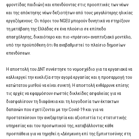
φροντίδας παιδιών) και επενδύοντας στις προοπτικές των νέων
και της απόκτησης νέων δεξιοτήτων από τους μεγαλύτερης ηλικίας
εργαζόμενους. Οι πόροι του NGEU μπορούν δυνητικά να στηρίξουν
τη μετάβαση της Ελλάδας σε ένα πλούσιο σε επίπεδο
απασχόλησης, δικαιότερο και πιο «πράσινο» αναπτυξιακό μοντέλο,
υπό την προϋπόθεση ότι θα αναβαθμιστεί το πλαίσιο δημοσίων
επενδύσεων.
Η αποστολή του ΔΝΤ συνέστησε το νομοσχέδιο για τα εργασιακά να
καλλιεργεί την ευελιξία στην αγορά εργασίας και η προσαρμογή του
κατώτατου μισθού να είναι συνετή. Η αποστολή ενθάρρυνε επίσης
τις αρχές να εφαρμόσουν σωστές δικλείδες ασφαλείας για να
διασφαλίσουν τη διαφάνεια και τη λογοδοσία των έκτακτων
δαπανών που σχετίζονται με την Covid-19 και για να
προστατεύσουν την ανεξαρτησία και αξιοπιστία τις στατιστικής
υπηρεσίας και του προσωπικού της, καταβάλλοντας κάθε
προσπάθεια για να τηρηθεί η «Δέσμευση επί της Εμπιστοσύνης στη