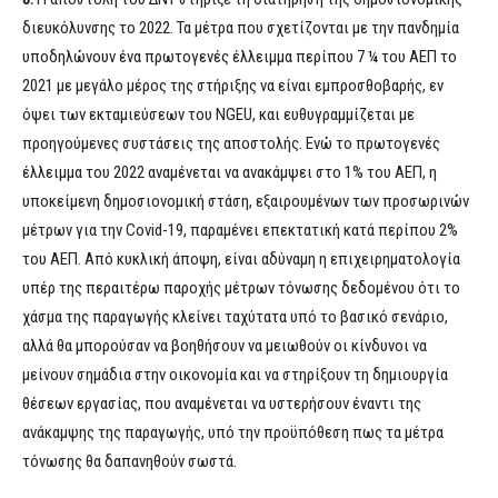
διευκόλυνσης το 2022. Τα μέτρα που σχετίζονται με την πανδημία
υποδηλώνουν ένα πρωτογενές έλλειμμα περίπου 7 ¼ του ΑΕΠ το
2021 με μεγάλο μέρος της στήριξης να είναι εμπροσθοβαρής, εν
όψει των εκταμιεύσεων του NGEU, και ευθυγραμμίζεται με
προηγούμενες συστάσεις της αποστολής. Ενώ το πρωτογενές
έλλειμμα του 2022 αναμένεται να ανακάμψει στο 1% του ΑΕΠ, η
υποκείμενη δημοσιονομική στάση, εξαιρουμένων των προσωρινών
μέτρων για την Covid-19, παραμένει επεκτατική κατά περίπου 2%
του ΑΕΠ. Από κυκλική άποψη, είναι αδύναμη η επιχειρηματολογία
υπέρ της περαιτέρω παροχής μέτρων τόνωσης δεδομένου ότι το
χάσμα της παραγωγής κλείνει ταχύτατα υπό το βασικό σενάριο,
αλλά θα μπορούσαν να βοηθήσουν να μειωθούν οι κίνδυνοι να
μείνουν σημάδια στην οικονομία και να στηρίξουν τη δημιουργία
θέσεων εργασίας, που αναμένεται να υστερήσουν έναντι της
ανάκαμψης της παραγωγής, υπό την προϋπόθεση πως τα μέτρα
τόνωσης θα δαπανηθούν σωστά.