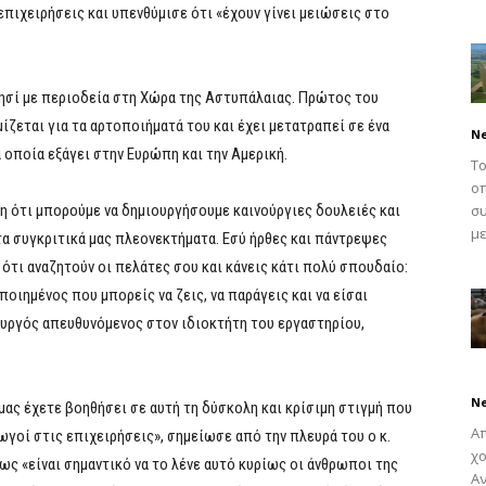
πιχειρήσεις και υπενθύμισε ότι «έχουν γίνει μειώσεις στο
ησί με περιοδεία στη Χώρα της Αστυπάλαιας. Πρώτος του
ζεται για τα αρτοποιήματά του και έχει μετατραπεί σε ένα
N
οποία εξάγει στην Ευρώπη και την Αμερική.
Το
οπ
ξη ότι μπορούμε να δημιουργήσουμε καινούργιες δουλειές και
συ
με
τα συγκριτικά μας πλεονεκτήματα. Εσύ ήρθες και πάντρεψες
ότι αναζητούν οι πελάτες σου και κάνεις κάτι πολύ σπουδαίο:
οιημένος που μπορείς να ζεις, να παράγεις και να είσαι
υργός απευθυνόμενος στον ιδιοκτήτη του εργαστηρίου,
N
μας έχετε βοηθήσει σε αυτή τη δύσκολη και κρίσιμη στιγμή που
Απ
ωγοί στις επιχειρήσεις», σημείωσε από την πλευρά του ο κ.
χο
ς «είναι σημαντικό να το λένε αυτό κυρίως οι άνθρωποι της
Αν