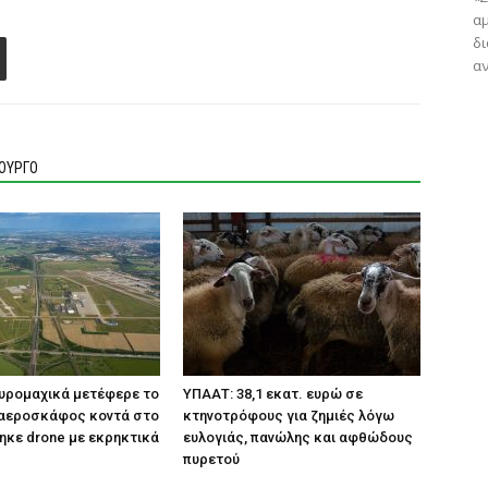
αμ
δ
αν
ΙΟΥΡΓΟ
Πυρομαχικά μετέφερε το
ΥΠΑΑΤ: 38,1 εκατ. ευρώ σε
 αεροσκάφος κοντά στο
κτηνοτρόφους για ζημιές λόγω
ηκε drone με εκρηκτικά
ευλογιάς, πανώλης και αφθώδους
πυρετού