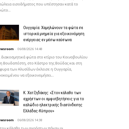
ώλεια εισοδήματος που υπέστησαν κατά το
ώτο...
Ουγγαρία: Χαμηλώνουν τα φώτα σε
ιστορικά μνημεία για εξοικονόμηση
ενέργειας εν μέσω καύσωνα
ewsroom
-
06/08/2026 14:48
 διακοσμητικά φώτα στο κτίριο του Κοινοβουλίου
η Βουδαπέστη, στο Κάστρο της Βούδας και στη
φυρα των Αλυσίδων έκλεισε η Ουγγαρία,
οκειμένου να εξοικονομήσει...
Κ. Χατζηδάκης: «Στον κάλαθο των
αχρήστων οι αμφισβητήσεις για το
καλώδιο ηλεκτρικής διασύνδεσης
Ελλάδας-Κύπρου»
ewsroom
-
06/08/2026 14:38
τον κάλαθο των αχρήστων πήγαν οι