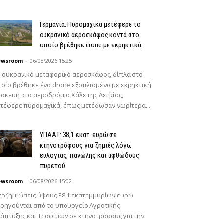
Γερμανία: Πυρομαχικά μετέφερε το
ουκρανικό αεροσκάφος κοντά στο
οποίο βρέθηκε drone με εκρηκτικά
ewsroom
-
06/08/2026 15:25
 ουκρανικό μεταφορικό αεροσκάφος, δίπλα στο
οίο βρέθηκε ένα drone εξοπλισμένο με εκρηκτική
σκευή στο αεροδρόμιο Χάλε της Λειψίας,
τέφερε πυρομαχικά, όπως μετέδωσαν νωρίτερα...
ΥΠΑΑΤ: 38,1 εκατ. ευρώ σε
κτηνοτρόφους για ζημιές λόγω
ευλογιάς, πανώλης και αφθώδους
πυρετού
ewsroom
-
06/08/2026 15:02
οζημιώσεις ύψους 38,1 εκατομμυρίων ευρώ
ρηγούνται από το υπουργείο Αγροτικής
άπτυξης και Τροφίμων σε κτηνοτρόφους για την