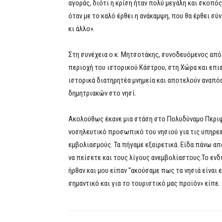
αγοράς, διότι η κρίση ήταν πολύ μεγάλη και σκοπό
όταν με το καλό έρθει η ανάκαμψη, που θα έρθει σύ
κι άλλο».
Στη συνέχεια ο κ. Μητσοτάκης, συνοδευόμενος από
περιοχή του ιστορικού Κάστρου, στη Χώρα και επι
ιστορικά διατηρητέα μνημεία και αποτελούν αναπ
δημητριακών στο νησί.
Ακολούθως έκανε μια στάση στο Πολυδύναμο Περιφ
νοσηλευτικό προσωπικό του νησιού για τις υπηρεσ
εμβολιασμούς. Τα πήγαμε εξαιρετικά. Είδα πάνω απ
να πείσετε και τους λίγους ανεμβολίαστους.Το ενδ
ήρθαν και μου είπαν “ακούσαμε πως τα νησιά είναι ε
σημαντικό και για το τουριστικό μας προϊόν» είπε.