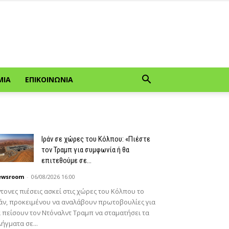
ΜΊΑ
ΕΠΙΚΟΙΝΩΝΊΑ
Ιράν σε χώρες του Κόλπου: «Πιέστε
τον Τραμπ για συμφωνία ή θα
επιτεθούμε σε...
ewsroom
-
06/08/2026 16:00
τονες πιέσεις ασκεί στις χώρες του Κόλπου το
άν, προκειμένου να αναλάβουν πρωτοβουλίες για
 πείσουν τον Ντόναλντ Τραμπ να σταματήσει τα
ήγματα σε...