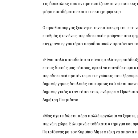
τις δυσκολίες που αντιμετωπίζουν οι νησιωτικές ε
φόρο εισοδήματος και στις επιχειρήσεις».
Ο πρωθυπουργος ξεκίνησε την επίσκεψή του στο ν
σταθμός ήταν ένας παραδοσιακός φούρνος που φημί
σύγχρονο εργαστήριο παραδοσιακών προϊόντων τα 
«Είναι πολύ σπουδαίο και είναι η καλύτερη απόδει
στους δικούς μας τόπους, αρκεί να επενδύσουμε σ
παραδοσιακά προϊόντα με τις γεύσεις που ξέρουμε 
δημιούργησες δουλειές και κυρίως εσύ είσαι ικανοπ
δημιουργικός στον τόπο σου», ανέφερε ο Πρωθυπο
Δημήτρη Πετρίδενα.
«Μας έχετε δώσει πάρα πολλά εργαλεία να ξέρετε, 
περνά η χώρα. Ειλικρινά σταθήκατε στήριγμα και αρ
Πετρίδενας με τον Κυριάκο Μητσοτάκη να απαντά πω