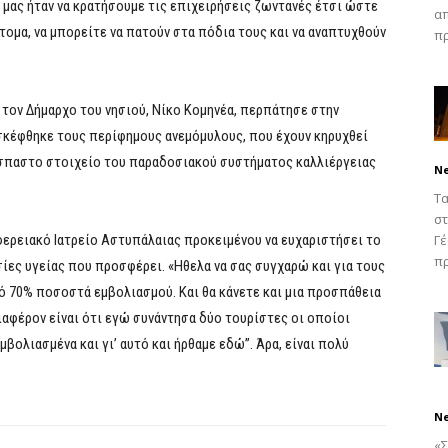
ς μας ήταν να κρατήσουμε τις επιχειρήσεις ζωντανές έτσι ώστε
απ
ντομα, να μπορείτε να πατούν στα πόδια τους και να αναπτυχθούν
πρ
 τον Δήμαρχο του νησιού, Νίκο Κομηνέα, περπάτησε στην
σκέφθηκε τους περίφημους ανεμόμυλους, που έχουν κηρυχθεί
όσπαστο στοιχείο του παραδοσιακού συστήματος καλλιέργειας
N
Τα
στ
ερειακό Ιατρείο Αστυπάλαιας προκειμένου να ευχαριστήσει το
Γέ
πρ
ίες υγείας που προσφέρει. «Ηθελα να σας συγχαρώ και για τους
ό 70% ποσοστά εμβολιασμού. Και θα κάνετε και μια προσπάθεια
ιαφέρον είναι ότι εγώ συνάντησα δύο τουρίστες οι οποίοι
μβολιασμένα και γι’ αυτό και ήρθαμε εδώ”. Άρα, είναι πολύ
N
«Σ