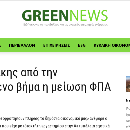
Α
ΠΕΡΙΒΆΛΛΟΝ
ΕΠΙΧΕΙΡΉΣΕΙΣ
ESG
ΚΥΚΛΙΚΉ ΟΙΚΟΝΟ
Green
κης από την
ενο βήμα η μείωση ΦΠΑ
News
N
Έν
Ιρ
ό ισορροπήσουν πλήρως τα δημόσια οικονομικά μας» ανέφερε ο
να
που είχε με ιδιοκτήτη εργαστηρίου στην Αστυπάλαια σχετικά
πλ