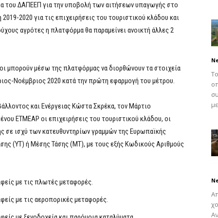
ρμα του ΔΑΠΕΕΠ για την υποβολή των αιτήσεων υπαγωγής στο
019-2020 για τις επιχειρήσεις του τουριστικού κλάδου και
ούχους αγρότες η πλατφόρμα θα παραμείνει ανοικτή άλλες 2
N
νοι μπορούν μέσω της πλατφόρμας να διορθώνουν τα στοιχεία
Το
ιος-Νοέμβριος 2020 κατά την πρώτη εφαρμογή του μέτρου.
οπ
συ
με
άλλοντος και Ενέργειας Κώστα Σκρέκα, τον Μάρτιο
ένου ΕΤΜΕΑΡ οι επιχειρήσεις του τουριστικού κλάδου, οι
σης σε ισχύ των κατευθυντηρίων γραμμών της Ευρωπαϊκής
ης (ΥΤ) ή Μέσης Τάσης (ΜΤ), με τους εξής Κωδικούς Αριθμούς
N
αφείς με τις πλωτές μεταφορές.
Απ
φείς με τις αεροπορικές μεταφορές.
χο
Αν
φείς με ξενοδοχεία και παρόμοια καταλύματα.