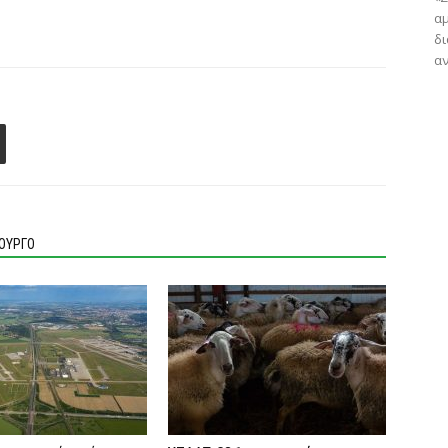
αμ
δ
αν
ΙΟΥΡΓΟ