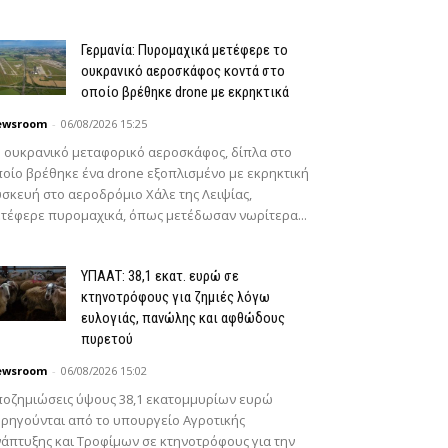
Γερμανία: Πυρομαχικά μετέφερε το
ουκρανικό αεροσκάφος κοντά στο
οποίο βρέθηκε drone με εκρηκτικά
ewsroom
-
06/08/2026 15:25
 ουκρανικό μεταφορικό αεροσκάφος, δίπλα στο
οίο βρέθηκε ένα drone εξοπλισμένο με εκρηκτική
σκευή στο αεροδρόμιο Χάλε της Λειψίας,
τέφερε πυρομαχικά, όπως μετέδωσαν νωρίτερα...
ΥΠΑΑΤ: 38,1 εκατ. ευρώ σε
κτηνοτρόφους για ζημιές λόγω
ευλογιάς, πανώλης και αφθώδους
πυρετού
ewsroom
-
06/08/2026 15:02
οζημιώσεις ύψους 38,1 εκατομμυρίων ευρώ
ρηγούνται από το υπουργείο Αγροτικής
άπτυξης και Τροφίμων σε κτηνοτρόφους για την