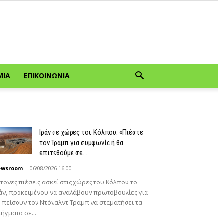
ΜΊΑ
ΕΠΙΚΟΙΝΩΝΊΑ
Ιράν σε χώρες του Κόλπου: «Πιέστε
τον Τραμπ για συμφωνία ή θα
επιτεθούμε σε...
ewsroom
-
06/08/2026 16:00
τονες πιέσεις ασκεί στις χώρες του Κόλπου το
άν, προκειμένου να αναλάβουν πρωτοβουλίες για
 πείσουν τον Ντόναλντ Τραμπ να σταματήσει τα
ήγματα σε...