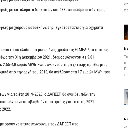
απ
αφείς με καταλύματα διακοπών και άλλα καταλύματα σύντομης
πρ
αφείς με χώρους κατασκήνωσης, εγκαταστάσεις για οχήματα
N
 τουριστικού κλάδου οι μειωμένες χρεώσεις ΕΤΜΕΑΡ, οι οποίες
Τα
ι έως την 31η Δεκεμβρίου 2021, διαμορφώνονται σε 9,01
στ
ε 2,55-4,0 ευρώ/MWh. Εφόσον, εντός της σχετικής προθεσμίας
Γέ
μικά από την αρχή του 2019, θα ανέλθουν στα 17 ευρώ/ MWh που
πρ
ν για τα έτη 2019-2020, ο ΔΑΠΕΕΠ θα ανοίξει πάλι την
οκειμένου να υποβληθούν οι αιτήσεις για το έτος 2021.
ς 2022.
N
 μπορούν να επικοινωνούν με τον ΔΑΠΕΕΠ στο
«Σ