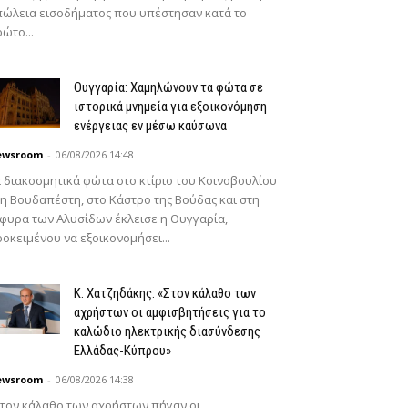
ώλεια εισοδήματος που υπέστησαν κατά το
ώτο...
Ουγγαρία: Χαμηλώνουν τα φώτα σε
ιστορικά μνημεία για εξοικονόμηση
ενέργειας εν μέσω καύσωνα
ewsroom
-
06/08/2026 14:48
 διακοσμητικά φώτα στο κτίριο του Κοινοβουλίου
η Βουδαπέστη, στο Κάστρο της Βούδας και στη
φυρα των Αλυσίδων έκλεισε η Ουγγαρία,
οκειμένου να εξοικονομήσει...
Κ. Χατζηδάκης: «Στον κάλαθο των
αχρήστων οι αμφισβητήσεις για το
καλώδιο ηλεκτρικής διασύνδεσης
Ελλάδας-Κύπρου»
ewsroom
-
06/08/2026 14:38
τον κάλαθο των αχρήστων πήγαν οι