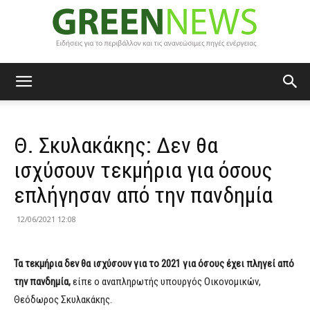
Green
Θ. Σκυλακάκης: Δεν θα
News
ισχύσουν τεκμήρια για όσους
επλήγησαν από την πανδημία
12/06/2021 12:08
Τα τεκμήρια δεν θα ισχύσουν για το 2021 για όσους έχει πληγεί από
την πανδημία,
είπε ο αναπληρωτής υπουργός Οικονομικών,
Θεόδωρος Σκυλακάκης.