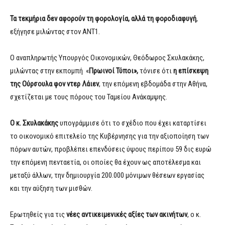
Τα τεκμήρια δεν αφορούν τη φορολογία, αλλά τη φοροδιαφυγή
,
εξήγησε μιλώντας στον ΑΝΤ1.
Ο αναπληρωτής Υπουργός Οικονομικών, Θεόδωρος Σκυλακάκης,
μιλώντας στην εκπομπή «
Πρωινοί Τύποι»,
τόνισε ότι
η επίσκεψη
της Ούρσουλα φον ντερ Λάιεν
, την επόμενη εβδομάδα στην Αθήνα,
σχετίζεται με τους πόρους του Ταμείου Ανάκαμψης.
Ο κ. Σκυλακάκης
υπογράμμισε ότι το σχέδιο που έχει καταρτίσει
το οικονομικό επιτελείο της Κυβέρνησης για την αξιοποίηση των
πόρων αυτών, προβλέπει επενδύσεις ύψους περίπου 59 δις ευρώ
την επόμενη πενταετία, οι οποίες θα έχουν ως αποτέλεσμα και
μεταξύ άλλων, την δημιουργία 200.000 μόνιμων θέσεων εργασίας
και την αύξηση των μισθών.
Ερωτηθείς για τις
νέες αντικειμενικές αξίες των ακινήτων
, ο κ.