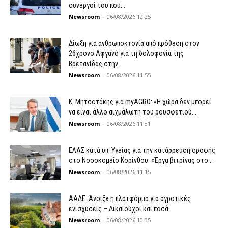
συνεργοί του που...
Newsroom
-
06/08/2026 12:25
Δίωξη για ανθρωποκτονία από πρόθεση στον
26χρονο Αφγανό για τη δολοφονία της
Βρετανίδας στην...
Newsroom
-
06/08/2026 11:55
K. Μητσοτάκης για myAGRO: «Η χώρα δεν μπορεί
να είναι άλλο αιχμάλωτη του ρουσφετιού...
Newsroom
-
06/08/2026 11:31
ΕΛΑΣ κατά υπ. Υγείας για την κατάρρευση οροφής
στο Νοσοκομείο Κορίνθου: «Έργα βιτρίνας στο...
Newsroom
-
06/08/2026 11:15
ΑΑΔΕ: Άνοιξε η πλατφόρμα για αγροτικές
ενισχύσεις – Δικαιούχοι και ποσά
Newsroom
-
06/08/2026 10:35