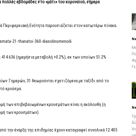
α πολλές εβδομάδες στο «μάτι» του κοροναϊού, σήμερα
ά Περιφερειακή Ενότητα παρουσιάζεται στον κατωτέρω πίνακα.
N
Μ
Πα
 414.636 (ημερήσια μεταβολή +0.2%), εκ των οποίων 51.2%
Φρ
Γε
ων 7 ημερών, 31 θεωρούνται σχετιζόμενα με ταξίδι από το
στό κρούσμα.
ομή των επιβεβαιωμένων κρουσμάτων είναι η ακόλουθη (η
N
νομή των κρουσμάτων).
Τρ
δύ
Χα
 από την έναρξη της επιδημίας έχουν καταγραφεί συνολικά 12.405
με