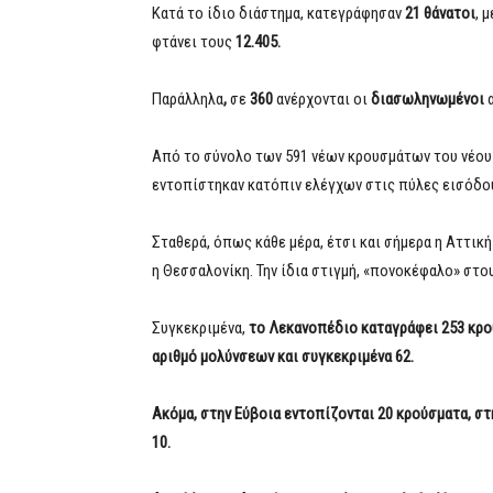
Κατά το ίδιο διάστημα, κατεγράφησαν
21
θάνατοι
, 
φτάνει τους
12.405.
Παράλληλα
,
σε
360
ανέρχονται οι
διασωληνωμένοι
Από το σύνολο των 591 νέων κρουσμάτων του νέου 
εντοπίστηκαν κατόπιν ελέγχων στις πύλες εισόδο
Σταθερά, όπως κάθε μέρα, έτσι και σήμερα η Αττικ
η Θεσσαλονίκη. Την ίδια στιγμή, «πονοκέφαλο» στο
Συγκεκριμένα,
το Λεκανοπέδιο καταγράφει 253 κρο
αριθμό μολύνσεων και συγκεκριμένα 62.
Ακόμα, στην Εύβοια εντοπίζονται 20 κρούσματα, στη
10.