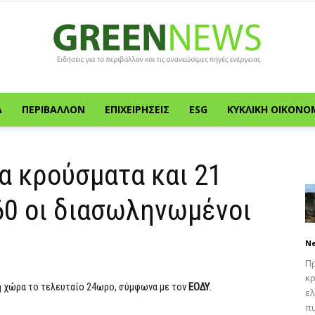
Α
ΠΕΡΙΒΆΛΛΟΝ
ΕΠΙΧΕΙΡΉΣΕΙΣ
ESG
ΚΥΚΛΙΚΉ ΟΙΚΟΝΟ
Green
α κρούσματα και 21
60 οι διασωληνωμένοι
News
N
Πρ
κρ
η χώρα το τελευταίο 24ωρο, σύμφωνα με τον
ΕΟΔΥ
.
ελ
πυ