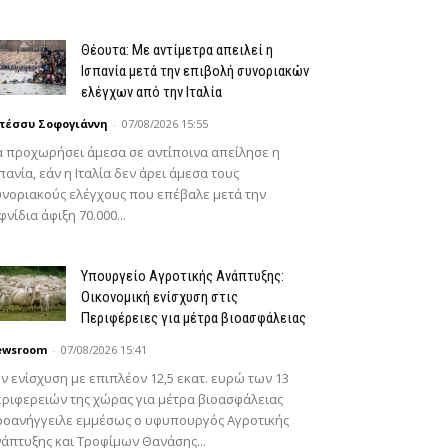
Θέουτα: Με αντίμετρα απειλεί η
Ισπανία μετά την επιβολή συνοριακών
ελέγχων από την Ιταλία
πέσσυ Σοφογιάννη
-
07/08/2026 15:55
 προχωρήσει άμεσα σε αντίποινα απείλησε η
πανία, εάν η Ιταλία δεν άρει άμεσα τους
νοριακούς ελέγχους που επέβαλε μετά την
φνίδια άφιξη 70.000...
Υπουργείο Αγροτικής Ανάπτυξης:
Οικονομική ενίσχυση στις
Περιφέρειες για μέτρα βιοασφάλειας
ewsroom
-
07/08/2026 15:41
ν ενίσχυση με επιπλέον 12,5 εκατ. ευρώ των 13
ριφερειών της χώρας για μέτρα βιοασφάλειας
ροανήγγειλε εμμέσως ο υφυπουργός Αγροτικής
άπτυξης και Τροφίμων Θανάσης...