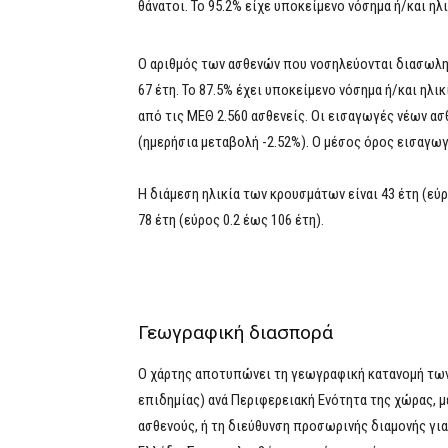
θάνατοι. Το 95.2% είχε υποκείμενο νόσημα ή/και ηλ
Ο αριθμός των ασθενών που νοσηλεύονται διασωληνω
67 έτη. To 87.5% έχει υποκείμενο νόσημα ή/και ηλι
από τις ΜΕΘ 2.560 ασθενείς. Οι εισαγωγές νέων ασ
(ημερήσια μεταβολή -2.52%). Ο μέσος όρος εισαγωγ
Η διάμεση ηλικία των κρουσμάτων είναι 43 έτη (εύρ
78 έτη (εύρος 0.2 έως 106 έτη).
Γεωγραφική διασπορά
Ο χάρτης αποτυπώνει τη γεωγραφική κατανομή των
επιδημίας) ανά Περιφερειακή Ενότητα της χώρας, μ
ασθενούς, ή τη διεύθυνση προσωρινής διαμονής γι