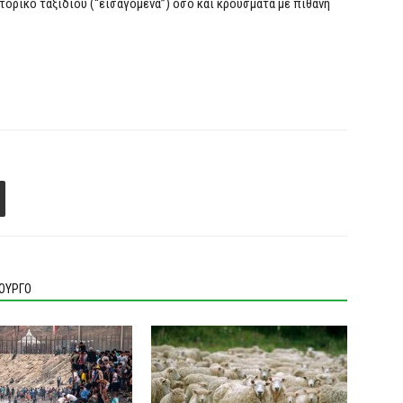
ορικό ταξιδίου (“εισαγόμενα”) όσο και κρούσματα με πιθανή
ΙΟΥΡΓΟ