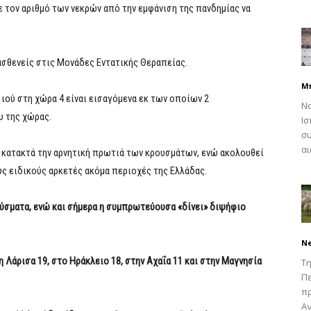
με τον αριθμό των νεκρών από την εμφάνιση της πανδημίας να
ασθενείς στις Μονάδες Εντατικής Θεραπείας.
Μ
ιού στη χώρα 4 είναι εισαγόμενα εκ των οποίων 2
Να
υ της χώρας.
Ισ
συ
αι
ή κατακτά την αρνητική πρωτιά των κρουσμάτων, ενώ ακολουθεί
υς ειδικούς αρκετές ακόμα περιοχές της Ελλάδας.
ύσματα, ενώ και σήμερα η συμπρωτεύουσα «δίνει» διψήφιο
N
 Λάρισα 19, στο Ηράκλειο 18, στην Αχαΐα 11 και στην Μαγνησία
Τη
Πε
π
Αν