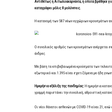
Αντιθέτως η Αιτωλοακαρνανία, η οποία βρέθηκε γι
καταγράφει μόλις 8 μολύνσεις.
Η κατανομή των 587 νέων εγχώριων κρουσμάτων αν
Ο συνολικός αριθμός των κρουσμάτων ανέρχεται σε
άνδρες.
Με βάση τα επιβεβαιωμένα κρούσματα των τελευταί
εξωτερικό και 1.395 είναι σχετιζόμενα με ήδη γνω
Ημερήσια εξέλιξη της πανδημίας:
Η ημερήσια καταν
γραμμή παριστάνει την συνολική, αθροιστική κατα
Οι νέοι θάνατοι ασθενών με COVID-19 είναι 21, ενώ