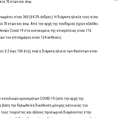
ικία 70 ετών και άνω.
μένοι είναι 360 (64.3% άνδρες). Η διάμεση ηλικία τους είναι
κία 70 ετών και άνω. Από την αρχή της πανδημίας έχουν εξέλθει
θενών Covid-19 στα νοσοκομεία της επικράτειας είναι 116
ών του επταημέρου είναι 124 ασθενείς.
ος 0.2 έως 106 έτη), ενώ η διάμεση ηλικία των θανόντων είναι
 συνολικών κρουσμάτων COVID-19 (από την αρχή της
ε βάση την δηλωθείσα διεύθυνση μόνιμης κατοικίας του
α τους τουρίστες και άλλους προσωρινά διαμένοντες στην