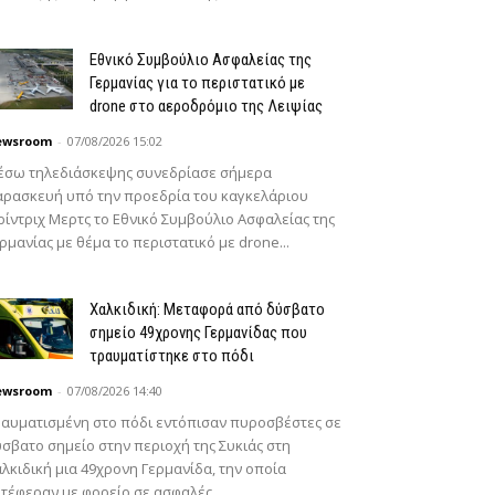
Εθνικό Συμβούλιο Ασφαλείας της
Γερμανίας για το περιστατικό με
drone στο αεροδρόμιο της Λειψίας
ewsroom
-
07/08/2026 15:02
έσω τηλεδιάσκεψης συνεδρίασε σήμερα
ρασκευή υπό την προεδρία του καγκελάριου
ίντριχ Μερτς το Εθνικό Συμβούλιο Ασφαλείας της
ρμανίας με θέμα το περιστατικό με drone...
Χαλκιδική: Μεταφορά από δύσβατο
σημείο 49χρονης Γερμανίδας που
τραυματίστηκε στο πόδι
ewsroom
-
07/08/2026 14:40
αυματισμένη στο πόδι εντόπισαν πυροσβέστες σε
σβατο σημείο στην περιοχή της Συκιάς στη
λκιδική μια 49χρονη Γερμανίδα, την οποία
τέφεραν με φορείο σε ασφαλές...