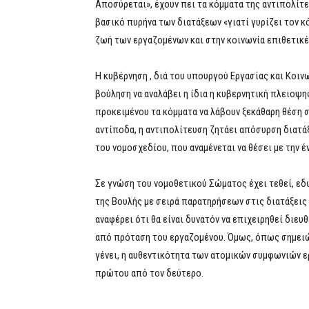
Αποσύρεται», έχουν πει τα κόμματα της αντιπολίτ
βασικό πυρήνα των διατάξεων «γιατί γυρίζει τον κ
ζωή των εργαζομένων και στην κοινωνία επιθετικέ
Η κυβέρνηση , διά του υπουργού Εργασίας και Κοι
βούληση να αναλάβει η ίδια η κυβερνητική πλειοψ
προκειμένου τα κόμματα να λάβουν ξεκάθαρη θέση σ
αντίποδα, η αντιπολίτευση ζητάει απόσυρση διατάξ
του νομοσχεδίου, που αναμένεται να θέσει με την 
Σε γνώση του νομοθετικού Σώματος έχει τεθεί, εδ
της Βουλής με σειρά παρατηρήσεων στις διατάξεις
αναφέρει ότι θα είναι δυνατόν να επιχειρηθεί διευ
από πρόταση του εργαζοµένου. Όμως, όπως σημειών
γένει, η αυθεντικότητα των ατοµικών συµφωνιών ε
πρώτου από τον δεύτερο.