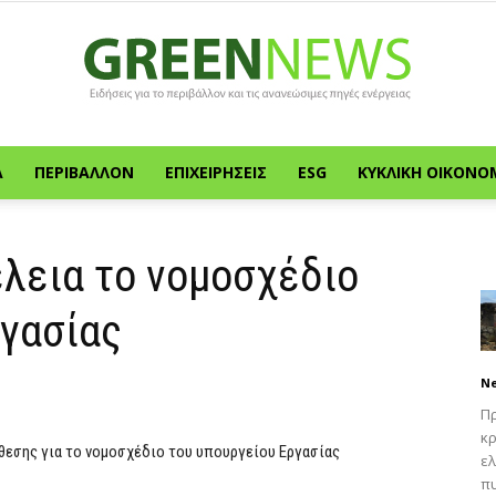
Α
ΠΕΡΙΒΆΛΛΟΝ
ΕΠΙΧΕΙΡΉΣΕΙΣ
ESG
ΚΥΚΛΙΚΉ ΟΙΚΟΝΟ
Green
λεια το νομοσχέδιο
ργασίας
News
N
Πρ
κρ
θεσης για το νομοσχέδιο του υπουργείου Εργασίας
ελ
πυ