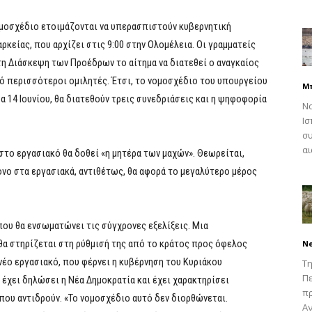
 νομοσχέδιο ετοιμάζονται να υπερασπιστούν κυβερνητική
ρκείας, που αρχίζει στις 9:00 στην Ολομέλεια. Οι γραμματείς
η Διάσκεψη των Προέδρων το αίτημα να διατεθεί ο αναγκαίος
τό περισσότεροι ομιλητές. Έτσι, το νομοσχέδιο του υπουργείου
Μ
α 14 Ιουνίου, θα διατεθούν τρεις συνεδριάσεις και η ψηφοφορία
Να
Ισ
συ
αι
στο εργασιακό θα δοθεί «η μητέρα των μαχών». Θεωρείται,
όνο στα εργασιακά, αντιθέτως, θα αφορά το μεγαλύτερο μέρος
που θα ενσωματώνει τις σύγχρονες εξελίξεις. Μια
α στηρίζεται στη ρύθμισή της από το κράτος προς όφελος
N
νέο εργασιακό, που φέρνει η κυβέρνηση του Κυριάκου
Τη
Πε
έχει δηλώσει η Νέα Δημοκρατία και έχει χαρακτηρίσει
π
που αντιδρούν. «Το νομοσχέδιο αυτό δεν διορθώνεται.
Αν