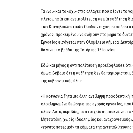
Τα «ναι» και τα «όχι» στις αλλαγές που φέρνει το
πλειοψηφία και αντιπολίτευση σε μία συζήτηση δια
των Κοινοβουλευτικών Ομάδων είχαν μεταφέρει στ
χρόνος, προκειμένου να ανέβουν στο βήμα το δυνα
Εργασίας εισάγεται στην Ολομέλεια σήμερα, Δευτέρ
θα γίνει το βράδυ της Τετάρτης 16 Ιουνίου.
Εδώ και μήνες η αντιπολίτευση προεξοφλούσε ότι 
όμως, βέβαιο ότι η συζήτηση δεν θα περιοριστεί μ
της κυβερνητικής ύλης.
«Η κοινωνία ζητά μια άλλη αντίληψη προοδευτική, 
ολοκληρωμένη θεώρηση της αγοράς εργασίας, που θ
όλων. Αυτά, ακριβώς, τα στοιχεία συμπυκνώνει το 
Μητσοτάκη, χωρίς ιδεοληψίες και αναχρονισμούς», 
«εργατοπατερικά» τα κόμματα της αντιπολίτευσης 