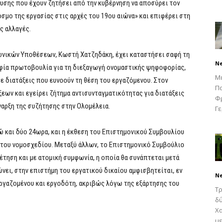
ευσης που έχουν ζητήσει από την κυβέρνηση να αποσύρει τον
όσμο της εργασίας στις αρχές του 19ου αιώνα» και επιφέρει στη
ς αλλαγές.
νωνικών Υποθέσεων, Κωστή Χατζηδάκη, έχει καταστήσει σαφή τη
N
ηφία πρωτοβουλία για τη διεξαγωγή ονομαστικής ψηφοφορίας,
Μ
ε διατάξεις που ευνοούν τη θέση του εργαζόμενου. Στον
Πα
εων και εγείρει ζήτημα αντισυνταγματικότητας για διατάξεις
Φρ
έναρξη της συζήτησης στην Ολομέλεια.
Γε
ώ και δύο 24ωρα, και η έκθεση του Επιστημονικού Συμβουλίου
 του νομοσχεδίου. Μεταξύ άλλων, το Επιστημονικό Συμβούλιο
θέτηση και µε ατοµική συµφωνία, η οποία θα συνάπτεται µετά
ει, στην επιστήµη του εργατικού δικαίου αµφισβητείται, εν
N
ργαζοµένου και εργοδότη, ακριβώς λόγω της εξάρτησης του
Τρ
δύ
Χα
με