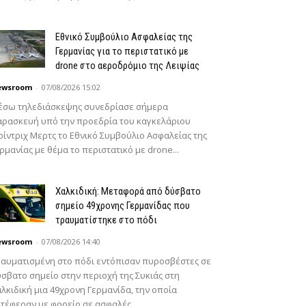
Εθνικό Συμβούλιο Ασφαλείας της
Γερμανίας για το περιστατικό με
drone στο αεροδρόμιο της Λειψίας
ewsroom
-
07/08/2026 15:02
έσω τηλεδιάσκεψης συνεδρίασε σήμερα
ρασκευή υπό την προεδρία του καγκελάριου
ίντριχ Μερτς το Εθνικό Συμβούλιο Ασφαλείας της
ρμανίας με θέμα το περιστατικό με drone...
Χαλκιδική: Μεταφορά από δύσβατο
σημείο 49χρονης Γερμανίδας που
τραυματίστηκε στο πόδι
ewsroom
-
07/08/2026 14:40
αυματισμένη στο πόδι εντόπισαν πυροσβέστες σε
σβατο σημείο στην περιοχή της Συκιάς στη
λκιδική μια 49χρονη Γερμανίδα, την οποία
τέφεραν με φορείο σε ασφαλές...