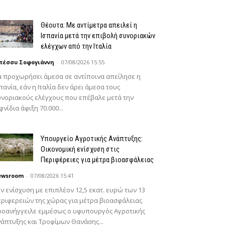
Θέουτα: Με αντίμετρα απειλεί η
Ισπανία μετά την επιβολή συνοριακών
ελέγχων από την Ιταλία
πέσσυ Σοφογιάννη
-
07/08/2026 15:55
 προχωρήσει άμεσα σε αντίποινα απείλησε η
πανία, εάν η Ιταλία δεν άρει άμεσα τους
νοριακούς ελέγχους που επέβαλε μετά την
φνίδια άφιξη 70.000...
Υπουργείο Αγροτικής Ανάπτυξης:
Οικονομική ενίσχυση στις
Περιφέρειες για μέτρα βιοασφάλειας
ewsroom
-
07/08/2026 15:41
ν ενίσχυση με επιπλέον 12,5 εκατ. ευρώ των 13
ριφερειών της χώρας για μέτρα βιοασφάλειας
ροανήγγειλε εμμέσως ο υφυπουργός Αγροτικής
άπτυξης και Τροφίμων Θανάσης...