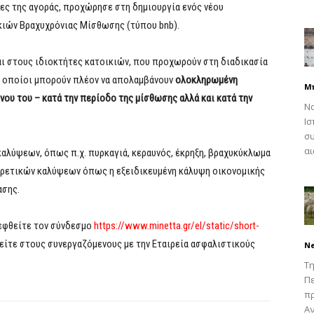
ες της αγοράς, προχώρησε στη δημιουργία ενός νέου
κιών Βραχυχρόνιας Μίσθωσης (τύπου bnb).
ι στους ιδιοκτήτες κατοικιών, που προχωρούν στη διαδικασία
οι οποίοι μπορούν πλέον να απολαμβάνουν
ολοκληρωμένη
Μ
νου του – κατά την περίοδο της μίσθωσης αλλά και κατά την
Να
Ισ
συ
αι
καλύψεων, όπως π.χ. πυρκαγιά, κεραυνός, έκρηξη, βραχυκύκλωμα
ιρετικών καλύψεων όπως η εξειδικευμένη κάλυψη οικονομικής
ασης.
εφθείτε τoν σύνδεσμο
https://www.minetta.gr/el/static/short-
είτε στους συνεργαζόμενους με την Εταιρεία ασφαλιστικούς
N
Τη
Πε
π
Αν