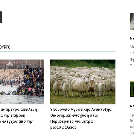
N
Μ
ΙΟΥΡΓΟ
Πα
Φρ
Γε
N
 αντίμετρα απειλεί η
Υπουργείο Αγροτικής Ανάπτυξης:
Τρ
τά την επιβολή
Οικονομική ενίσχυση στις
δύ
 ελέγχων από την
Περιφέρειες για μέτρα
Χα
βιοασφάλειας
με