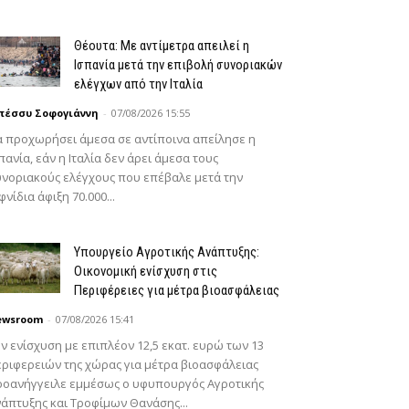
Θέουτα: Με αντίμετρα απειλεί η
Ισπανία μετά την επιβολή συνοριακών
ελέγχων από την Ιταλία
πέσσυ Σοφογιάννη
-
07/08/2026 15:55
 προχωρήσει άμεσα σε αντίποινα απείλησε η
πανία, εάν η Ιταλία δεν άρει άμεσα τους
νοριακούς ελέγχους που επέβαλε μετά την
φνίδια άφιξη 70.000...
Υπουργείο Αγροτικής Ανάπτυξης:
Οικονομική ενίσχυση στις
Περιφέρειες για μέτρα βιοασφάλειας
ewsroom
-
07/08/2026 15:41
ν ενίσχυση με επιπλέον 12,5 εκατ. ευρώ των 13
ριφερειών της χώρας για μέτρα βιοασφάλειας
ροανήγγειλε εμμέσως ο υφυπουργός Αγροτικής
άπτυξης και Τροφίμων Θανάσης...