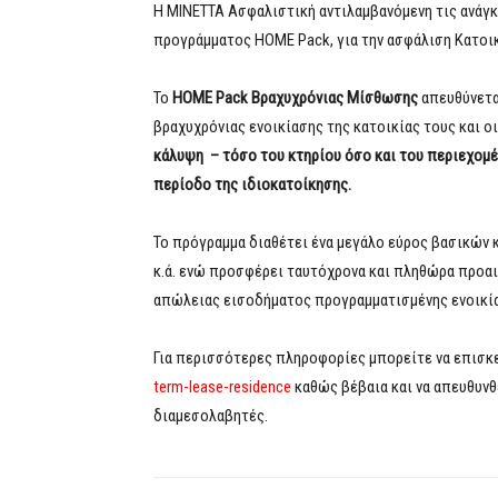
Η ΜΙΝΕΤΤΑ Ασφαλιστική αντιλαμβανόμενη τις ανάγκ
προγράμματος HOME Pack, για την ασφάλιση Κατοι
Το
HOME Pack Βραχυχρόνιας Μίσθωσης
απευθύνετα
βραχυχρόνιας ενοικίασης της κατοικίας τους και 
κάλυψη
– τόσο του κτηρίου όσο και του περιεχομέ
περίοδο της ιδιοκατοίκησης.
Το πρόγραμμα διαθέτει ένα μεγάλο εύρος βασικών 
κ.ά. ενώ προσφέρει ταυτόχρονα και πληθώρα προα
απώλειας εισοδήματος προγραμματισμένης ενοικί
Για περισσότερες πληροφορίες μπορείτε να επισκ
term-lease-residence
καθώς βέβαια και να απευθυνθ
διαμεσολαβητές.