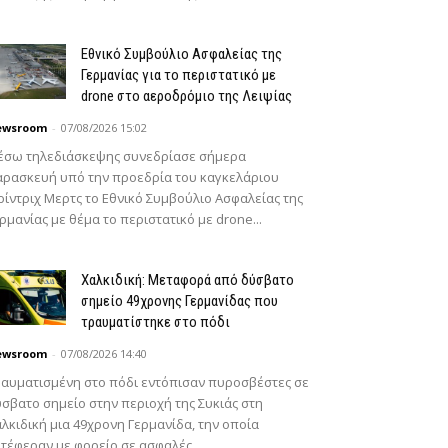
Εθνικό Συμβούλιο Ασφαλείας της
Γερμανίας για το περιστατικό με
drone στο αεροδρόμιο της Λειψίας
ewsroom
-
07/08/2026 15:02
έσω τηλεδιάσκεψης συνεδρίασε σήμερα
ρασκευή υπό την προεδρία του καγκελάριου
ίντριχ Μερτς το Εθνικό Συμβούλιο Ασφαλείας της
ρμανίας με θέμα το περιστατικό με drone...
Χαλκιδική: Μεταφορά από δύσβατο
σημείο 49χρονης Γερμανίδας που
τραυματίστηκε στο πόδι
ewsroom
-
07/08/2026 14:40
αυματισμένη στο πόδι εντόπισαν πυροσβέστες σε
σβατο σημείο στην περιοχή της Συκιάς στη
λκιδική μια 49χρονη Γερμανίδα, την οποία
τέφεραν με φορείο σε ασφαλές...