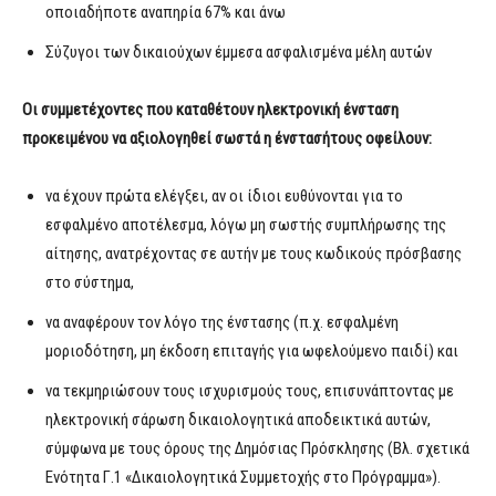
οποιαδήποτε αναπηρία 67% και άνω
Σύζυγοι των δικαιούχων έμμεσα ασφαλισμένα μέλη αυτών
Οι συμμετέχοντες που καταθέτουν ηλεκτρονική ένσταση
προκειμένου να αξιολογηθεί σωστά η ένστασήτους οφείλουν:
να έχουν πρώτα ελέγξει, αν οι ίδιοι ευθύνονται για το
εσφαλμένο αποτέλεσμα, λόγω μη σωστής συμπλήρωσης της
αίτησης, ανατρέχοντας σε αυτήν με τους κωδικούς πρόσβασης
στο σύστημα,
να αναφέρουν τον λόγο της ένστασης (π.χ. εσφαλμένη
μοριοδότηση, μη έκδοση επιταγής για ωφελούμενο παιδί) και
να τεκμηριώσουν τους ισχυρισμούς τους, επισυνάπτοντας με
ηλεκτρονική σάρωση δικαιολογητικά αποδεικτικά αυτών,
σύμφωνα με τους όρους της Δημόσιας Πρόσκλησης (Βλ. σχετικά
Ενότητα Γ.1 «Δικαιολογητικά Συμμετοχής στο Πρόγραμμα»).