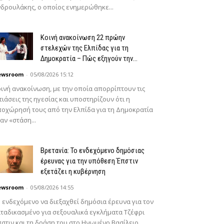
δρουλάκης, ο οποίος ενημερώθηκε...
Κοινή ανακοίνωση 22 πρώην
στελεχών της Ελπίδας για τη
Δημοκρατία – Πώς εξηγούν την...
ewsroom
-
05/08/2026 15:12
ινή ανακοίνωση, με την οποία απορρίπτουν τις
τιάσεις της ηγεσίας και υποστηρίζουν ότι η
οχώρησή τους από την Ελπίδα για τη Δημοκρατία
αν «στάση...
Βρετανία: Το ενδεχόμενο δημόσιας
έρευνας για την υπόθεση Έπστιν
εξετάζει η κυβέρνηση
ewsroom
-
05/08/2026 14:55
 ενδεχόμενο να διεξαχθεί δημόσια έρευνα για τον
ταδικασμένο για σεξουαλικά εγκλήματα Τζέφρι
στιν και τη δράση του στο Ηνωμένο Βασίλειο