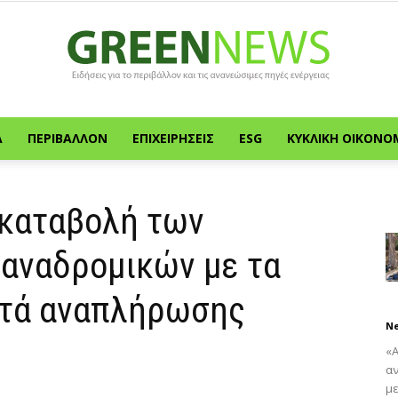
Α
ΠΕΡΙΒΆΛΛΟΝ
ΕΠΙΧΕΙΡΉΣΕΙΣ
ESG
ΚΥΚΛΙΚΉ ΟΙΚΟΝΟ
Green
 καταβολή των
 αναδρομικών με τα
News
στά αναπλήρωσης
N
«
α
με