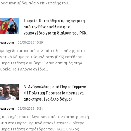
ρασμένη εβδομάδα ο επικεφαλής του...
Τουρκία: Κατατέθηκε προς έγκριση
από την Εθνοσυνέλευση το
νομοσχέδιο για τη διάλυση του PKK
ewsroom
-
05/08/2026 15:39
μοσχέδιο με σκοπό την επίτευξη ειρήνης με το
γατικό Κόμμα του Κουρδιστάν (PKK) κατέθεσε
μερα Τετάρτη ο κυβερνών συνασπισμός στην
υρκία. Το εν λόγω σχέδιο...
N. Ανδρουλάκης από Πόρτο Γερμενό:
«Η Πολιτική Προστασία πρέπει να
αποκτήσει ένα άλλο δόγμα»
ewsroom
-
05/08/2026 15:31
ς περιοχές που επλήγησαν από την καταστροφική
τιά στο Πόρτο Γερμενό επισκέφτηκε νωρίτερα
μερα Τετάρτη ο πρόεδρος του ΠΑΣΟΚ Νίκος