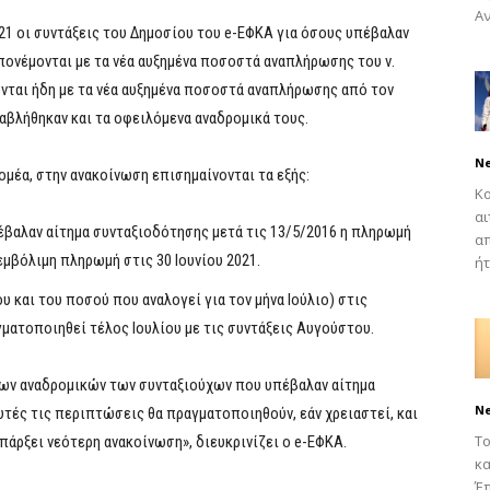
Αν
1 οι συντάξεις του Δημοσίου του e-ΕΦΚΑ για όσους υπέβαλαν
πονέμονται με τα νέα αυξημένα ποσοστά αναπλήρωσης του ν.
νται ήδη με τα νέα αυξημένα ποσοστά αναπλήρωσης από τον
αβλήθηκαν και τα οφειλόμενα αναδρομικά τους.
N
μέα, στην ανακοίνωση επισημαίνονται τα εξής:
Κο
αι
έβαλαν αίτημα συνταξιοδότησης μετά τις 13/5/2016 η πληρωμή
απ
μβόλιμη πληρωμή στις 30 Ιουνίου 2021.
ήτ
και του ποσού που αναλογεί για τον μήνα Ιούλιο) στις
ματοποιηθεί τέλος Ιουλίου με τις συντάξεις Αυγούστου.
ων αναδρομικών των συνταξιούχων που υπέβαλαν αίτημα
N
αυτές τις περιπτώσεις θα πραγματοποιηθούν, εάν χρειαστεί, και
Το
πάρξει νεότερη ανακοίνωση», διευκρινίζει ο e-ΕΦΚΑ.
κα
Έπ