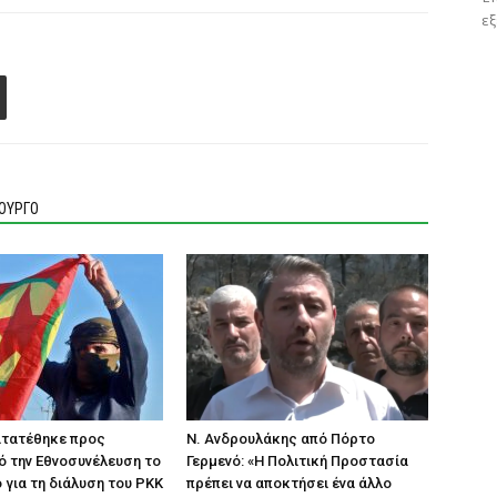
εξ
ΙΟΥΡΓΟ
ατατέθηκε προς
N. Ανδρουλάκης από Πόρτο
ό την Εθνοσυνέλευση το
Γερμενό: «Η Πολιτική Προστασία
 για τη διάλυση του PKK
πρέπει να αποκτήσει ένα άλλο