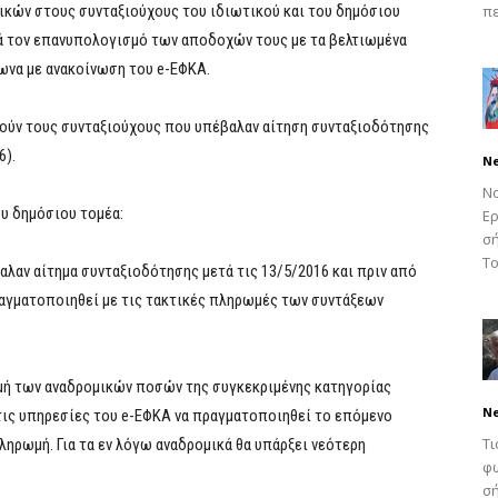
ικών στους συνταξιούχους του ιδιωτικού και του δημόσιου
πε
τά τον επανυπολογισμό των αποδοχών τους με τα βελτιωμένα
ωνα με ανακοίνωση του e-ΕΦΚΑ.
ρούν τους συνταξιούχους που υπέβαλαν αίτηση συνταξιοδότησης
6).
N
Νο
ου δημόσιου τομέα:
Ερ
σή
Το
αλαν αίτημα συνταξιοδότησης μετά τις 13/5/2016 και πριν από
ραγματοποιηθεί με τις τακτικές πληρωμές των συντάξεων
μή των αναδρομικών ποσών της συγκεκριμένης κατηγορίας
N
 τις υπηρεσίες του e-ΕΦΚΑ να πραγματοποιηθεί το επόμενο
Τι
πληρωμή. Για τα εν λόγω αναδρομικά θα υπάρξει νεότερη
φω
σή