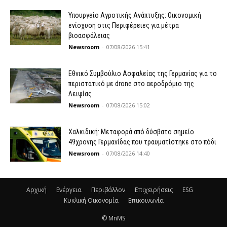
Υπουργείο Αγροτικής Ανάπτυξης: Οικονομική
ενίσχυση στις Περιφέρειες για μέτρα
βιοασφάλειας
Newsroom
-
07/08/2026 15:41
Εθνικό Συμβούλιο Ασφαλείας της Γερμανίας για το
περιστατικό με drone στο αεροδρόμιο της
Λειψίας
Newsroom
-
07/08/2026 15:02
Χαλκιδική: Μεταφορά από δύσβατο σημείο
49χρονης Γερμανίδας που τραυματίστηκε στο πόδι
Newsroom
-
07/08/2026 14:40
Αρχική
Ενέργεια
Περιβάλλον
Επιχειρήσεις
ESG
Κυκλική Οικονομία
Επικοινωνία
© MnMS