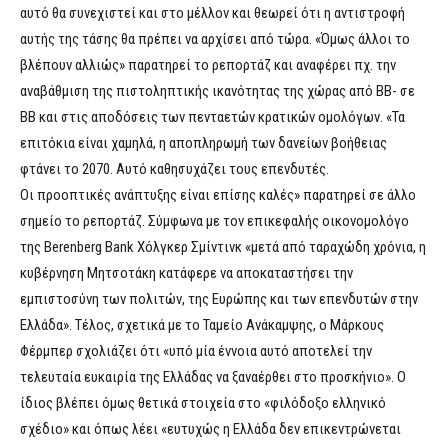
αυτό θα συνεχιστεί και στο μέλλον και θεωρεί ότι η αντιστροφή
αυτής της τάσης θα πρέπει να αρχίσει από τώρα. «Όμως άλλοι το
βλέπουν αλλιώς» παρατηρεί το ρεπορτάζ και αναφέρει πχ. την
αναβάθμιση της πιστοληπτικής ικανότητας της χώρας από ΒΒ- σε
ΒΒ και στις αποδόσεις των πενταετών κρατικών ομολόγων. «Τα
επιτόκια είναι χαμηλά, η αποπληρωμή των δανείων βοήθειας
φτάνει το 2070. Αυτό καθησυχάζει τους επενδυτές.
Οι προοπτικές ανάπτυξης είναι επίσης καλές» παρατηρεί σε άλλο
σημείο το ρεπορτάζ. Σύμφωνα με τον επικεφαλής οικονομολόγο
της Βerenberg Bank Xόλγκερ Σμίντινκ «μετά από ταραχώδη χρόνια, η
κυβέρνηση Μητσοτάκη κατάφερε να αποκαταστήσει την
εμπιστοσύνη των πολιτών, της Ευρώπης και των επενδυτών στην
Ελλάδα». Τέλος, σχετικά με το Ταμείο Ανάκαμψης, ο Μάρκους
Φέρμπερ σχολιάζει ότι «υπό μία έννοια αυτό αποτελεί την
τελευταία ευκαιρία της Ελλάδας να ξαναέρθει στο προσκήνιο». Ο
ίδιος βλέπει όμως θετικά στοιχεία στο «φιλόδοξο ελληνικό
σχέδιο» και όπως λέει «ευτυχώς η Ελλάδα δεν επικεντρώνεται