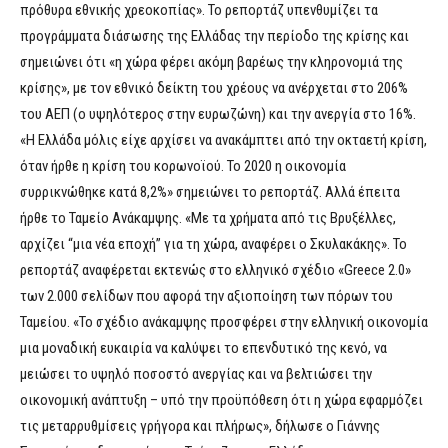
πρόθυρα εθνικής χρεοκοπίας». Το ρεπορτάζ υπενθυμίζει τα
προγράμματα διάσωσης της Ελλάδας την περίοδο της κρίσης και
σημειώνει ότι «η χώρα φέρει ακόμη βαρέως την κληρονομιά της
κρίσης», με τον εθνικό δείκτη του χρέους να ανέρχεται στο 206%
του ΑΕΠ (ο υψηλότερος στην ευρωζώνη) και την ανεργία στο 16%.
«Η Ελλάδα μόλις είχε αρχίσει να ανακάμπτει από την οκταετή κρίση,
όταν ήρθε η κρίση του κορωνοϊού. Το 2020 η οικονομία
συρρικνώθηκε κατά 8,2%» σημειώνει το ρεπορτάζ. Αλλά έπειτα
ήρθε το Ταμείο Ανάκαμψης. «Με τα χρήματα από τις Βρυξέλλες,
αρχίζει “μια νέα εποχή” για τη χώρα, αναφέρει ο Σκυλακάκης». Το
ρεπορτάζ αναφέρεται εκτενώς στο ελληνικό σχέδιο «Greece 2.0»
των 2.000 σελίδων που αφορά την αξιοποίηση των πόρων του
Ταμείου. «Το σχέδιο ανάκαμψης προσφέρει στην ελληνική οικονομία
μια μοναδική ευκαιρία να καλύψει το επενδυτικό της κενό, να
μειώσει το υψηλό ποσοστό ανεργίας και να βελτιώσει την
οικονομική ανάπτυξη – υπό την προϋπόθεση ότι η χώρα εφαρμόζει
τις μεταρρυθμίσεις γρήγορα και πλήρως», δήλωσε ο Γιάννης