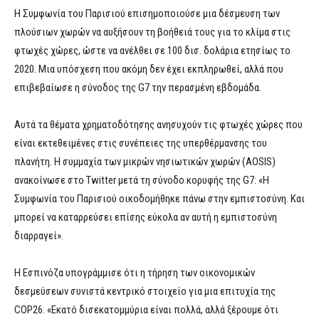
Η Συμφωνία του Παρισιού επισημοποιούσε μια δέσμευση των
πλούσιων χωρών να αυξήσουν τη βοήθειά τους για το κλίμα στις
φτωχές χώρες, ώστε να ανέλθει σε 100 δισ. δολάρια ετησίως το
2020. Μια υπόσχεση που ακόμη δεν έχει εκπληρωθεί, αλλά που
επιβεβαίωσε η σύνοδος της G7 την περασμένη εβδομάδα.
Αυτά τα θέματα χρηματοδότησης ανησυχούν τις φτωχές χώρες που
είναι εκτεθειμένες στις συνέπειες της υπερθέρμανσης του
πλανήτη. Η συμμαχία των μικρών νησιωτικών χωρών (AOSIS)
ανακοίνωσε στο Twitter μετά τη σύνοδο κορυφής της G7: «Η
Συμφωνία του Παρισιού οικοδομήθηκε πάνω στην εμπιστοσύνη. Και
μπορεί να καταρρεύσει επίσης εύκολα αν αυτή η εμπιστοσύνη
διαρραγεί».
Η Εσπινόζα υπογράμμισε ότι η τήρηση των οικονομικών
δεσμεύσεων συνιστά κεντρικό στοιχείο για μια επιτυχία της
COP26. «Εκατό δισεκατομμύρια είναι πολλά, αλλά ξέρουμε ότι