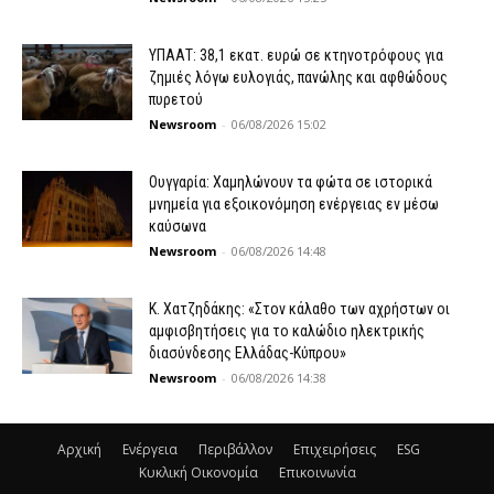
ΥΠΑΑΤ: 38,1 εκατ. ευρώ σε κτηνοτρόφους για
ζημιές λόγω ευλογιάς, πανώλης και αφθώδους
πυρετού
Newsroom
-
06/08/2026 15:02
Ουγγαρία: Χαμηλώνουν τα φώτα σε ιστορικά
μνημεία για εξοικονόμηση ενέργειας εν μέσω
καύσωνα
Newsroom
-
06/08/2026 14:48
Κ. Χατζηδάκης: «Στον κάλαθο των αχρήστων οι
αμφισβητήσεις για το καλώδιο ηλεκτρικής
διασύνδεσης Ελλάδας-Κύπρου»
Newsroom
-
06/08/2026 14:38
Αρχική
Ενέργεια
Περιβάλλον
Επιχειρήσεις
ESG
Κυκλική Οικονομία
Επικοινωνία