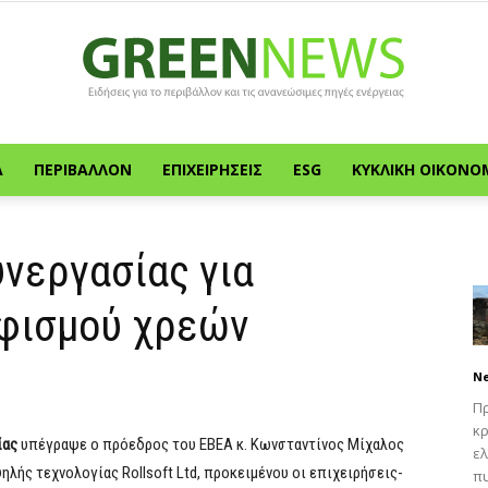
Α
ΠΕΡΙΒΆΛΛΟΝ
ΕΠΙΧΕΙΡΉΣΕΙΣ
ESG
ΚΥΚΛΙΚΉ ΟΙΚΟΝΟ
Green
νεργασίας για
φισμού χρεών
News
N
Πρ
κρ
ίας
υπέγραψε ο πρόεδρος του ΕΒΕΑ κ. Κωνσταντίνος Μίχαλος
ελ
λής τεχνολογίας Rollsoft Ltd, προκειμένου οι επιχειρήσεις-
πυ