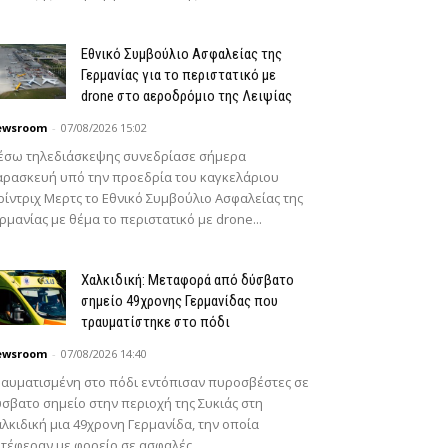
Εθνικό Συμβούλιο Ασφαλείας της
Γερμανίας για το περιστατικό με
drone στο αεροδρόμιο της Λειψίας
ewsroom
-
07/08/2026 15:02
έσω τηλεδιάσκεψης συνεδρίασε σήμερα
ρασκευή υπό την προεδρία του καγκελάριου
ίντριχ Μερτς το Εθνικό Συμβούλιο Ασφαλείας της
ρμανίας με θέμα το περιστατικό με drone...
Χαλκιδική: Μεταφορά από δύσβατο
σημείο 49χρονης Γερμανίδας που
τραυματίστηκε στο πόδι
ewsroom
-
07/08/2026 14:40
αυματισμένη στο πόδι εντόπισαν πυροσβέστες σε
σβατο σημείο στην περιοχή της Συκιάς στη
λκιδική μια 49χρονη Γερμανίδα, την οποία
τέφεραν με φορείο σε ασφαλές...