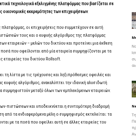
ετικά τεχνολογικά εξελιγμένης πλατφόρμας που βασίζεται σε
τις οικονομικές εκκρεμότητες των επιχειρήσεων
.
 πλατφόρμας, οι επιχειρήσεις που συμμετέχουν σε αυτή
ιστώσεών τους και ο ευφυής αλγόριθμος της πλατφόρμας
Μ
των εταιρειών – μελών του δικτύου και προτείνει μια έκθεση
Να
ποσά που οφείλονται από μία εταιρεία συμψηφίζονται με τα
Ισ
 εταιρείες του δικτύου Rollsoft.
συ
αι
ει τη λίστα με τις τρέχουσες και ληξιπρόθεσμες οφειλές και
ας ευφυής αλγόριθμος, ανακαλύπτει την ιδανική αλυσιδωτή
να συμψηφιστούν μεταξύ όλων των εμπλεκόμενων εταιρειών.
σεων-πιστώσεων και υποδεικνύεται η συντομότερη διαδρομή
N
ση από τα ενδιαφερόμενα μέλη ο συμψηφισμός εκτελείται: τα
Τη
Πε
νται με τα ποσά που οφείλει αυτή σε άλλες εταιρείες του
π
Αν