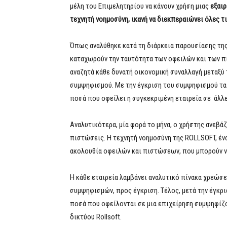
μέλη του Επιμελητηρίου να κάνουν χρήση μιας
εξαιρ
τεχνητή νοημοσύνη, ικανή να διεκπεραιώνει όλες 
Όπως αναλύθηκε κατά τη διάρκεια παρουσίασης της
καταχωρούν την ταυτότητα των οφειλών και των π
αναζητά κάθε δυνατή οικονομική συναλλαγή μεταξύ 
συμψηφισμού. Με την έγκριση του συμψηφισμού τα 
ποσά που οφείλει η συγκεκριμένη εταιρεία σε άλλες
Αναλυτικότερα, μία φορά το μήνα, ο χρήστης ανεβάζ
πιστώσεις. Η τεχνητή νοημοσύνη της ROLLSOFT, έν
ακολουθία οφειλών και πιστώσεων, που μπορούν 
Η κάθε εταιρεία λαμβάνει αναλυτικό πίνακα χρεώ
συμψηφισμών, προς έγκριση. Τέλος, μετά την έγκρι
ποσά που οφείλονται σε μια επιχείρηση συμψηφίζο
δικτύου Rollsoft.