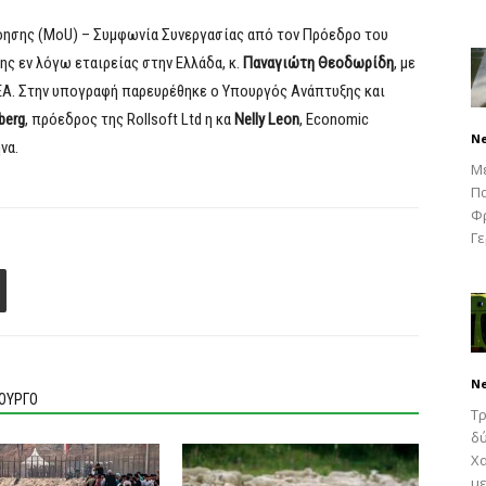
όησης (MoU) – Συμφωνία Συνεργασίας από τον Πρόεδρο του
ς εν λόγω εταιρείας στην Ελλάδα, κ.
Παναγιώτη Θεοδωρίδη
, με
ΕΑ. Στην υπογραφή παρευρέθηκε ο Υπουργός Ανάπτυξης και
berg
, πρόεδρος της Rollsoft Ltd η κα
Nelly Leon
, Economic
N
να.
Μ
Πα
Φρ
Γε
N
ΙΟΥΡΓΟ
Τρ
δύ
Χα
με