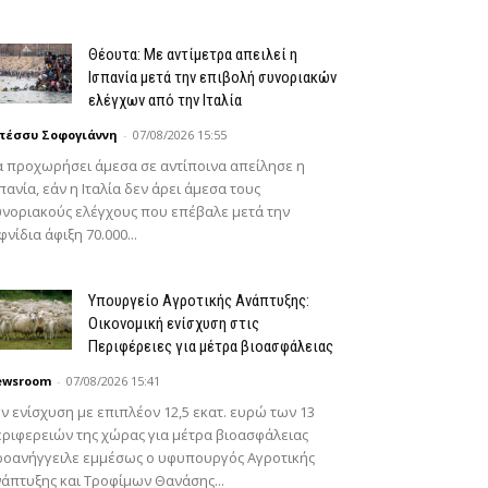
Θέουτα: Με αντίμετρα απειλεί η
Ισπανία μετά την επιβολή συνοριακών
ελέγχων από την Ιταλία
πέσσυ Σοφογιάννη
-
07/08/2026 15:55
 προχωρήσει άμεσα σε αντίποινα απείλησε η
πανία, εάν η Ιταλία δεν άρει άμεσα τους
νοριακούς ελέγχους που επέβαλε μετά την
φνίδια άφιξη 70.000...
Υπουργείο Αγροτικής Ανάπτυξης:
Οικονομική ενίσχυση στις
Περιφέρειες για μέτρα βιοασφάλειας
ewsroom
-
07/08/2026 15:41
ν ενίσχυση με επιπλέον 12,5 εκατ. ευρώ των 13
ριφερειών της χώρας για μέτρα βιοασφάλειας
ροανήγγειλε εμμέσως ο υφυπουργός Αγροτικής
άπτυξης και Τροφίμων Θανάσης...