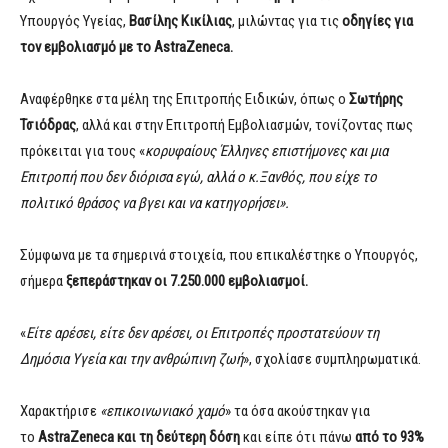
Υπουργός Υγείας,
Βασίλης Κικίλιας
, μιλώντας για τις
οδηγίες για
τον εμβολιασμό με το AstraZeneca.
Αναφέρθηκε στα μέλη της Επιτροπής Ειδικών, όπως ο
Σωτήρης
Τσιόδρας
, αλλά και στην Επιτροπή Εμβολιασμών, τονίζοντας πως
πρόκειται για τους «
κορυφαίους Έλληνες επιστήμονες και μια
Επιτροπή που δεν διόρισα εγώ, αλλά ο κ.Ξανθός, που είχε το
πολιτικό θράσος να βγει και να κατηγορήσει».
Σύμφωνα με τα σημερινά στοιχεία, που επικαλέστηκε ο Υπουργός,
σήμερα
ξεπεράστηκαν οι 7.250.000 εμβολιασμοί.
«
Είτε αρέσει, είτε δεν αρέσει, οι Επιτροπές προστατεύουν τη
Δημόσια Υγεία και την ανθρώπινη ζωή
», σχολίασε συμπληρωματικά.
Χαρακτήρισε
«επικοινωνιακό χαμό
» τα όσα ακούστηκαν για
το
AstraZeneca και τη δεύτερη δόση
και είπε ότι πάνω
από το 93%