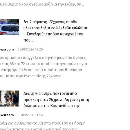
υ κυβερνητικού σχεδιασμού για την ενίσχυση...
Άγ. Στέφανος: 72χρονος έπαθε
ηλεκτροπληξία ενώ έκλεβε καλώδια
– Συνελήφθησαν δύο συνεργοί του
που...
ewsroom
-
06/08/2026 12:25
ον αρμόδιο εισαγγελέα οδηγήθηκαν δύο άνδρες,
ικίας 68 και 72 ετών, οι οποίοι κατηγορούνται για
ανατηφόρα έκθεση αφού παράτησαν θανάσιμα
αυματισμένο έναν επίσης 72χρονο...
Δίωξη για ανθρωποκτονία από
πρόθεση στον 26χρονο Αφγανό για τη
δολοφονία της Βρετανίδας στην...
ewsroom
-
06/08/2026 11:55
ίωξη για ανθρωποκτονία από πρόθεση σε ήρεμη
χική κατάσταση, ληστεία και παράβαση της