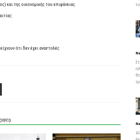
ς) και της οικονομικής του επιφάνειας.
το
ιτίας:
είχνουν ότι δεν έχει αναστολές
N
Στ
ηλ
θ
τρ
ΙΟΥΡΓΟ
N
Δ
ψυ