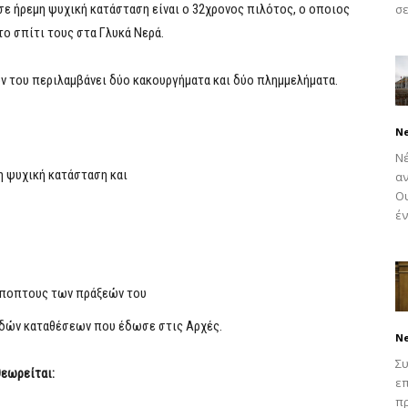
ε ήρεμη ψυχική κατάσταση είναι ο 32χρονος πιλότος, ο οποιος
σε
ο σπίτι τους στα Γλυκά Νερά.
ον του περιλαμβάνει δύο κακουργήματα και δύο πλημμελήματα.
N
Νέ
 ψυχική κατάσταση και
α
Ου
έν
ύποπτους των πράξεών του
δών καταθέσεων που έδωσε στις Αρχές.
N
Συ
θεωρείται:
επ
π