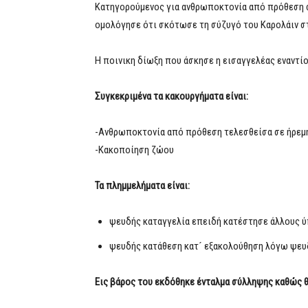
Κατηγορούμενος για ανθρωποκτονία από πρόθεση σ
ομολόγησε ότι σκότωσε τη σύζυγό του Καρολάιν στ
Η ποινικη δίωξη που άσκησε η εισαγγελέας εναντί
Συγκεκριμένα τα κακουργήματα είναι:
-Ανθρωποκτονία από πρόθεση τελεσθείσα σε ήρεμη
-Κακοποίηση ζώου
Τα πλημμελήματα είναι:
ψευδής καταγγελία επειδή κατέστησε άλλους 
ψευδής κατάθεση κατ´ εξακολούθηση λόγω ψευ
Εις βάρος του εκδόθηκε ένταλμα σύλληψης καθώς 