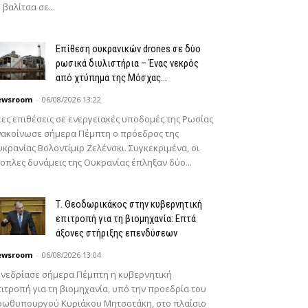
 βαλίτσα σε...
Επίθεση ουκρανικών drones σε δύο
ρωσικά διυλιστήρια – Ένας νεκρός
από χτύπημα της Μόσχας...
ewsroom
-
06/08/2026 13:22
ες επιθέσεις σε ενεργειακές υποδομές της Ρωσίας
νακοίνωσε σήμερα Πέμπτη ο πρόεδρος της
κρανίας Βολοντίμιρ Ζελένσκι. Συγκεκριμένα, οι
οπλες δυνάμεις της Ουκρανίας έπληξαν δύο...
Τ. Θεοδωρικάκος στην κυβερνητική
επιτροπή για τη βιομηχανία: Επτά
άξονες στήριξης επενδύσεων
ewsroom
-
06/08/2026 13:04
νεδρίασε σήμερα Πέμπτη η κυβερνητική
ιτροπή για τη βιομηχανία, υπό την προεδρία του
ρωθυπουργού Κυριάκου Μητσοτάκη, στο πλαίσιο