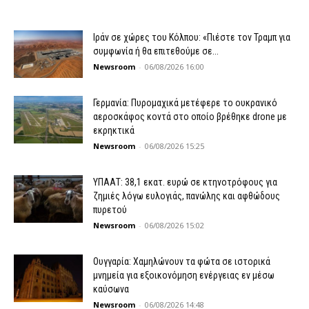
Ιράν σε χώρες του Κόλπου: «Πιέστε τον Τραμπ για
συμφωνία ή θα επιτεθούμε σε...
Newsroom
-
06/08/2026 16:00
Γερμανία: Πυρομαχικά μετέφερε το ουκρανικό
αεροσκάφος κοντά στο οποίο βρέθηκε drone με
εκρηκτικά
Newsroom
-
06/08/2026 15:25
ΥΠΑΑΤ: 38,1 εκατ. ευρώ σε κτηνοτρόφους για
ζημιές λόγω ευλογιάς, πανώλης και αφθώδους
πυρετού
Newsroom
-
06/08/2026 15:02
Ουγγαρία: Χαμηλώνουν τα φώτα σε ιστορικά
μνημεία για εξοικονόμηση ενέργειας εν μέσω
καύσωνα
Newsroom
-
06/08/2026 14:48