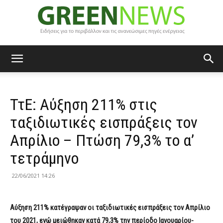
Green
ΤτΕ: Αύξηση 211% στις
News
ταξιδιωτικές εισπράξεις τον
Απρίλιο – Πτώση 79,3% το α’
τετράμηνο
22/06/2021 14:26
Αύξηση 211% κατέγραψαν οι ταξιδιωτικές εισπράξεις τον Απρίλιο
του 2021, ενώ μειώθηκαν κατά 79,3% την περίοδο Ιανουαρίου-