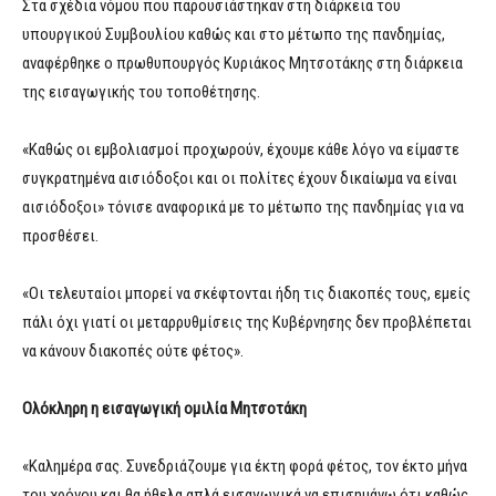
Στα σχέδια νόμου που παρουσιάστηκαν στη διάρκεια του
υπουργικού Συμβουλίου καθώς και στο μέτωπο της πανδημίας,
αναφέρθηκε ο πρωθυπουργός Κυριάκος Μητσοτάκης στη διάρκεια
της εισαγωγικής του τοποθέτησης.
«Καθώς οι εμβολιασμοί προχωρούν, έχουμε κάθε λόγο να είμαστε
συγκρατημένα αισιόδοξοι και οι πολίτες έχουν δικαίωμα να είναι
αισιόδοξοι» τόνισε αναφορικά με το μέτωπο της πανδημίας για να
προσθέσει.
«Οι τελευταίοι μπορεί να σκέφτονται ήδη τις διακοπές τους, εμείς
πάλι όχι γιατί οι μεταρρυθμίσεις της Κυβέρνησης δεν προβλέπεται
να κάνουν διακοπές ούτε φέτος».
Ολόκληρη η εισαγωγική ομιλία Μητσοτάκη
«Καλημέρα σας. Συνεδριάζουμε για έκτη φορά φέτος, τον έκτο μήνα
του χρόνου και θα ήθελα απλά εισαγωγικά να επισημάνω ότι καθώς