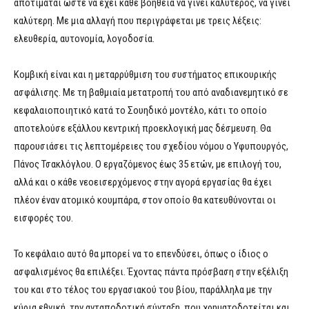
αποτιμάται ώστε να έχει κάθε βοήθεια να γίνει καλύτερος, να γίνει
καλύτερη. Με μια αλλαγή που περιγράφεται με τρεις λέξεις:
ελευθερία, αυτονομία, λογοδοσία.
Κομβική είναι και η μεταρρύθμιση του συστήματος επικουρικής
ασφάλισης. Με τη βαθμιαία μετατροπή του από αναδιανεμητικό σε
κεφαλαιοποιητικό κατά το Σουηδικό μοντέλο, κάτι το οποίο
αποτελούσε εξάλλου κεντρική προεκλογική μας δέσμευση. Θα
παρουσιάσει τις λεπτομέρειες του σχεδίου νόμου ο Υφυπουργός,
Πάνος Τσακλόγλου. Ο εργαζόμενος έως 35 ετών, με επιλογή του,
αλλά και ο κάθε νεοεισερχόμενος στην αγορά εργασίας θα έχει
πλέον έναν ατομικό κουμπάρα, στον οποίο θα κατευθύνονται οι
εισφορές του.
Το κεφάλαιο αυτό θα μπορεί να το επενδύσει, όπως ο ίδιος ο
ασφαλισμένος θα επιλέξει. Έχοντας πάντα πρόσβαση στην εξέλιξη
του και στο τέλος του εργασιακού του βίου, παράλληλα με την
κύρια εθνική, την ανταποδοτική σύνταξη, που χρηματοδοτείται και