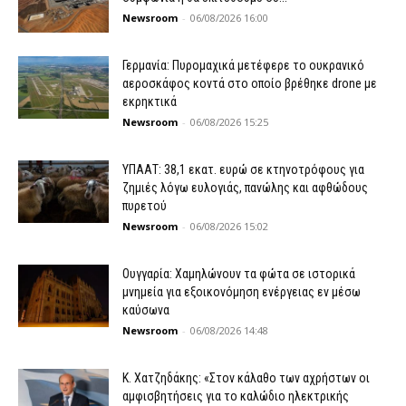
Newsroom
-
06/08/2026 16:00
Γερμανία: Πυρομαχικά μετέφερε το ουκρανικό
αεροσκάφος κοντά στο οποίο βρέθηκε drone με
εκρηκτικά
Newsroom
-
06/08/2026 15:25
ΥΠΑΑΤ: 38,1 εκατ. ευρώ σε κτηνοτρόφους για
ζημιές λόγω ευλογιάς, πανώλης και αφθώδους
πυρετού
Newsroom
-
06/08/2026 15:02
Ουγγαρία: Χαμηλώνουν τα φώτα σε ιστορικά
μνημεία για εξοικονόμηση ενέργειας εν μέσω
καύσωνα
Newsroom
-
06/08/2026 14:48
Κ. Χατζηδάκης: «Στον κάλαθο των αχρήστων οι
αμφισβητήσεις για το καλώδιο ηλεκτρικής