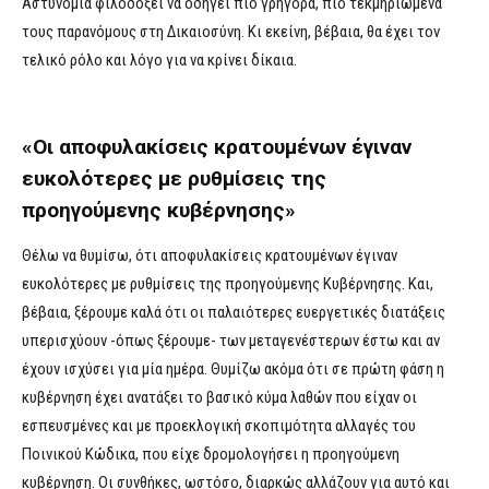
Αστυνομία φιλοδοξεί να οδηγεί πιο γρήγορα, πιο τεκμηριωμένα
τους παρανόμους στη Δικαιοσύνη. Κι εκείνη, βέβαια, θα έχει τον
τελικό ρόλο και λόγο για να κρίνει δίκαια.
«Οι αποφυλακίσεις κρατουμένων έγιναν
ευκολότερες με ρυθμίσεις της
προηγούμενης κυβέρνησης»
Θέλω να θυμίσω, ότι αποφυλακίσεις κρατουμένων έγιναν
ευκολότερες με ρυθμίσεις της προηγούμενης Κυβέρνησης. Και,
βέβαια, ξέρουμε καλά ότι οι παλαιότερες ευεργετικές διατάξεις
υπερισχύουν -όπως ξέρουμε- των μεταγενέστερων έστω και αν
έχουν ισχύσει για μία ημέρα. Θυμίζω ακόμα ότι σε πρώτη φάση η
κυβέρνηση έχει ανατάξει το βασικό κύμα λαθών που είχαν οι
εσπευσμένες και με προεκλογική σκοπιμότητα αλλαγές του
Ποινικού Κώδικα, που είχε δρομολογήσει η προηγούμενη
κυβέρνηση. Οι συνθήκες, ωστόσο, διαρκώς αλλάζουν για αυτό και