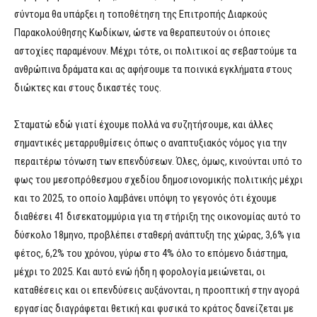
σύντομα θα υπάρξει η τοποθέτηση της Επιτροπής Διαρκούς
Παρακολούθησης Κωδίκων, ώστε να θεραπευτούν οι όποιες
αστοχίες παραμένουν. Μέχρι τότε, οι πολιτικοί ας σεβαστούμε τα
ανθρώπινα δράματα και ας αφήσουμε τα ποινικά εγκλήματα στους
διώκτες και στους δικαστές τους.
Σταματώ εδώ γιατί έχουμε πολλά να συζητήσουμε, και άλλες
σημαντικές μεταρρυθμίσεις όπως ο αναπτυξιακός νόμος για την
περαιτέρω τόνωση των επενδύσεων. Όλες, όμως, κινούνται υπό το
φως του μεσοπρόθεσμου σχεδίου δημοσιονομικής πολιτικής μέχρι
και το 2025, το οποίο λαμβάνει υπόψη το γεγονός ότι έχουμε
διαθέσει 41 δισεκατομμύρια για τη στήριξη της οικονομίας αυτό το
δύσκολο 18μηνο, προβλέπει σταθερή ανάπτυξη της χώρας, 3,6% για
φέτος, 6,2% του χρόνου, γύρω στο 4% όλο το επόμενο διάστημα,
μέχρι το 2025. Και αυτό ενώ ήδη η φορολογία μειώνεται, οι
καταθέσεις και οι επενδύσεις αυξάνονται, η προοπτική στην αγορά
εργασίας διαγράφεται θετική και φυσικά το κράτος δανείζεται με