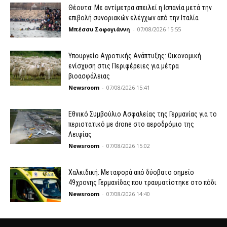
Θέουτα: Με αντίμετρα απειλεί η Ισπανία μετά την
επιβολή συνοριακών ελέγχων από την Ιταλία
Μπέσσυ Σοφογιάννη
-
07/08/2026 15:55
Υπουργείο Αγροτικής Ανάπτυξης: Οικονομική
ενίσχυση στις Περιφέρειες για μέτρα
βιοασφάλειας
Newsroom
-
07/08/2026 15:41
Εθνικό Συμβούλιο Ασφαλείας της Γερμανίας για το
περιστατικό με drone στο αεροδρόμιο της
Λειψίας
Newsroom
-
07/08/2026 15:02
Χαλκιδική: Μεταφορά από δύσβατο σημείο
49χρονης Γερμανίδας που τραυματίστηκε στο πόδι
Newsroom
-
07/08/2026 14:40