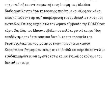
την μοναδική και αντικειμενική τους άποψη πως όλα όσα
διαδραματίζονταν ήταν καταφανώς παράνομα και εξωφρενικά και
αποσκοπούσαν στην ωμή απομάκρυνση του συνδικαλιστικού τους
αντιπάλου.Επίσης ευχαριστώ τον νομικό σύμβουλο της ΠΟΑΣΥ τον
κύριο Χαράλαμπου Μπουκουβάλα που απλά ευγενικά και με ήθος
αποδέχτηκε την ήττα τους και δικαίωσε την παρουσία του
θεματοφύλακα της νομιμότητας εκείνη την στιγμή κυρίου
Καπερνάρου .Ενημερώνω ακόμη ότι από εδώ και πέρα θα απαντώ με
εξώδικα,μηνύσεις και αγωγές έστω και με ένα λάθος κούνημα του
δακτύλου τους».