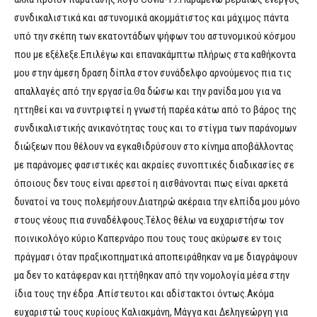
συνδικαλιστικά και αστυνομικά ακομμάτιστος και μάχιμος πάντα
υπό την σκέπη των εκατοντάδων ψήφων του αστυνομικού κόσμου
που με εξέλεξε.Επιλέγω και επανακάμπτω πλήρως στα καθήκοντα
μου στην άμεση δραση δίπλα στον συνάδελφο αρνούμενος πια τις
απαλλαγές από την εργασία.Θα δώσω και την ρανίδα μου για να
ηττηθεί και να συντριφτεί η γνωστή παρέα κάτω από το βάρος της
συνδικαλιστικής ανικανότητας τους και το στίγμα των παράνομων
διώξεων που θέλουν να εγκαθιδρύσουν στο κίνημα αποβάλλοντας
με παράνομες φασιστικές και ακραίες συνοπτικές διαδικασίες σε
όποιους δεν τους είναι αρεστοί η αισθάνονται πως είναι αρκετά
δυνατοί να τους πολεμήσουν.Διατηρώ ακέραια την ελπίδα μου μόνο
στους νέους πια συναδέλφους.Τέλος θέλω να ευχαριστήσω τον
ποινικολόγο κύριο Καπερνάρο που τους τους ακύρωσε εν τοις
πράγμασι όταν πραξικοπηματικά αποπειράθηκαν να με διαγράψουν
μα δεν το κατάφεραν και ηττήθηκαν από την νομολογία μέσα στην
ίδια τους την έδρα .Απίστευτοι και αδίστακτοι όντως.Ακόμα
ευχαριστώ τους κυρίους Καλιακμάνη, Μάγγα και Δεληγεώργη για