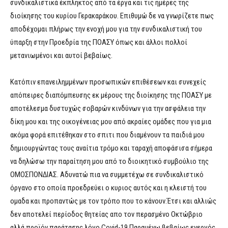
συνδικαλιστικά έκπληκτος από τα έργα και τις ημέρες της
διοίκησης του κυρίου Γερακαράκου. Επιθυμώ δε να γνωρίζετε πως
αποδέχομαι πλήρως την ενοχή μου για την συνδικαλιστική του
ύπαρξη στην Προεδρία της ΠΟΑΣΥ όπως και άλλοι πολλοί
μετανιωμένοι και αυτοί βεβαίως.
Κατόπιν επανειλημμένων προσωπικών επιθέσεων και συνεχείς
απόπειρες διαπόμπευσης εκ μέρους της διοίκησης της ΠΟΑΣΥ με
αποτέλεσμα δυστυχώς σοβαρών κινδύνων για την ασφάλεια την
δίκη μου και της οικογένειας μου από ακραίες ομάδες που για μια
ακόμα φορά επιτέθηκαν στο σπιτι που διαμένουν τα παιδιά μου
δημιουργώντας τους αναίτια τρόμο και ταραχή αποφάσισα σήμερα
να δηλώσω την παραίτηση μου από το διοικητικό συμβούλιο της
ΟΜΟΣΠΟΝΔΙΑΣ. Αδυνατώ πια να συμμετέχω σε συνδικαλιστικό
όργανο στο οποία προεδρεύει ο κυριος αυτός και η κλειστή του
ομαδα και προπαντώς με τον τρόπο που το κάνουν.Έτσι και αλλιώς
δεν αποτελεί περίοδος θητείας απο τον περασμένο Οκτώβριο
αλλά προϊόν παράτασης λόγο Covid-19.Παραμένω βεβαίως ενεργός