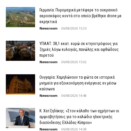
Γερμανία: Πυρομαχικά μετέφερε το ουκρανικό
αεροσκάφος κοντά στο οποίο βρέθηκε drone με
εκρηκτικά
Newsroom
-
06/08/2026 15:25
ΥΠΑΑΤ: 38,1 εκατ. ευρώ σε κτηνοτρόφους για
ζημιές λόγω ευλογιάς, πανώλης και αφθώδους
πυρετού
Newsroom
-
06/08/2026 15:02
Ουγγαρία: Χαμηλώνουν τα φώτα σε ιστορικά
μνημεία για εξοικονόμηση ενέργειας εν μέσω
καύσωνα
Newsroom
-
06/08/2026 14:48
Κ. Χατζηδάκης: «Στον κάλαθο των αχρήστων οι
αμφισβητήσεις για το καλώδιο ηλεκτρικής
διασύνδεσης Ελλάδας-Κύπρου»
Newsroom
-
06/08/2026 14:38